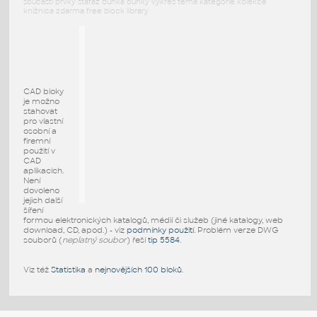
součásti prvky stafáž buňka buňky výkres téma kategorie kolekce
knižnica zdarma free block library
CAD bloky
je možno
stahovat
pro vlastní
osobní a
firemní
použití v
CAD
aplikacích.
Není
dovoleno
jejich další
šíření
formou elektronických katalogů, médií či služeb (jiné katalogy, web
download, CD, apod.) - viz
podmínky použití
. Problém verze DWG
souborů (
neplatný soubor
) řeší
tip 5584
.
Viz též
Statistika
a
nejnovějších 100 bloků
.