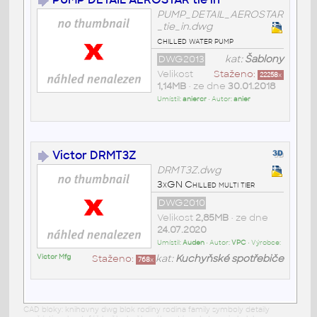
PUMP_DETAIL_AEROSTAR
_tie_in.dwg
chilled water pump
DWG2013
kat:
Šablony
Velikost
Staženo:
22258
x
1,14MB
• ze dne
30.01.2018
Umístil:
aniercr
• Autor:
anier
Victor DRMT3Z
DRMT3Z.dwg
3xGN Chilled multi tier
DWG2010
Velikost
2,85MB
• ze dne
24.07.2020
Umístil:
Auden
• Autor:
VPC
• Výrobce:
Victor Mfg
Staženo:
kat:
Kuchyňské spotřebiče
768
x
CAD bloky: knihovny dwg blok rodiny rodina family symboly detaily