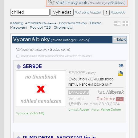
Vložit nový blok
(musíte být
přihlášeni
)
Podrobné hledání
Nápověda
Katalog
:
Architektura
•
Dopravní stavby
•
Elektro
•
/obecné
Mapování
•
Potrubí, TZB
•
Strojírenství
Vybrané bloky
:
blok
(zvolte kategorii vlevo)
Nalezeno celkem
3
záznamů
hromadné stahování není pro váš účet dostupné
SER90E
SER90E.dwg
Evolution - Chilled food
retail merchandising unit
DWG2013
kat:
Nábytek
Velikost
Staženo:
317
x
1,51MB
• ze dne
23.10.2024
Umístil:
Auden
• Autor:
Vance Cullum
•
Výrobce:
Victor Mfg
PUMP DETAIL AEROSTAR tie in