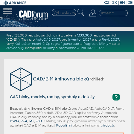
CZ
|
SK
|
EN
|
DE
Přes 123.000 registrovaných u nás, celkem
1.130.000
registrovaných
(CZ+EN)
. Tipy pro
AutoCAD 2027
, pro
Inventor 2027
a pro
Revit 2027
.
Nový
Kalkulátor nosníků
,
Spirograf generátor
a
Regresní křivky
v sekci
Převodníky
.
Kompletní
příkazy
a
proměnné AutoCADu 2027
.
CAD/BIM knihovna bloků
"chilled"
?
CAD bloky, modely, rodiny, symboly a detaily
Bezplatná knihovna CAD a BIM bloků
pro AutoCAD, AutoCAD LT, Revit,
Inventor, Fusion 360 a další 2D a 3D CAD aplikace firmy Autodesk.
CAD bloky, modely, rodiny a soubory jsou ke stažení ve formátech
DWG
,
RFA
,
IPT
,
F3D
. Katalog slouží pro výměnu užitečných bloků mezi
uživateli CAD a BIM aplikací.
Populární
bloky a knihovny
výrobců
.