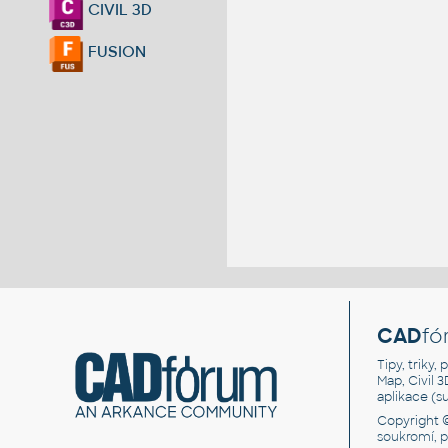
CIVIL 3D
FUSION
CAD
fó
Tipy, triky
Map, Civil 
aplikace (
Copyright 
soukromí, 