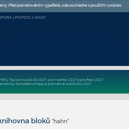
lamy. Před pokračováním vyjadřete, zda souhlasíte s použitím cookies.
 PODPORA | POMOC A RADY
Z+EN)
. Tipy pro
AutoCAD 2027
, pro
Inventor 2027
a pro
Revit 2027
.
řevodníky
.
Kompletní
příkazy
a
proměnné AutoCADu 2027
.
nihovna bloků
"hahn"