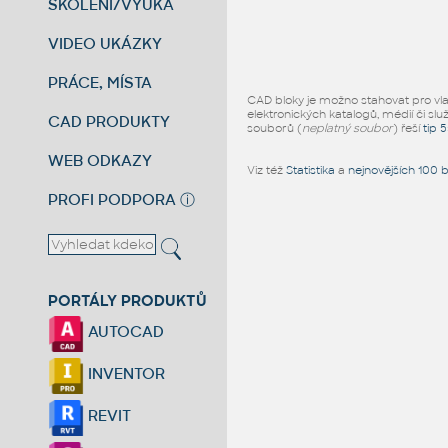
ŠKOLENÍ/VÝUKA
VIDEO UKÁZKY
PRÁCE, MÍSTA
CAD bloky je možno stahovat pro vlast
elektronických katalogů, médií či slu
CAD PRODUKTY
souborů (
neplatný soubor
) řeší
tip 
WEB ODKAZY
Viz též
Statistika
a
nejnovějších 100 
PROFI PODPORA
ⓘ
PORTÁLY PRODUKTŮ
AUTOCAD
INVENTOR
REVIT