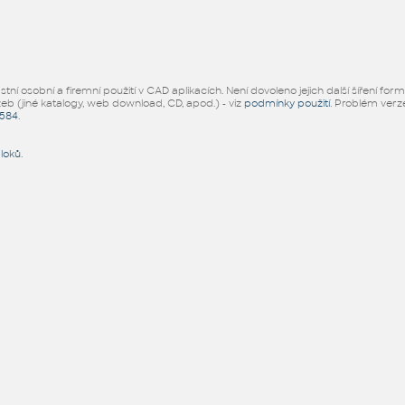
ní osobní a firemní použití v CAD aplikacích. Není dovoleno jejich další šíření for
žeb (jiné katalogy, web download, CD, apod.) - viz
podmínky použití
. Problém ver
5584
.
bloků
.