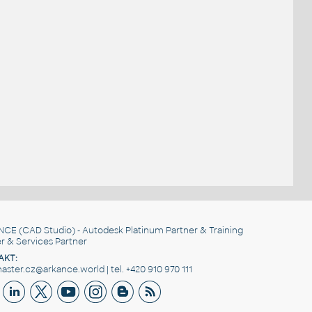
NCE
(CAD Studio) - Autodesk Platinum Partner & Training
r & Services Partner
AKT:
ster.cz@arkance.world | tel. +420 910 970 111