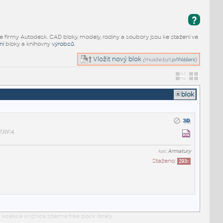
?
e firmy Autodesk. CAD bloky, modely, rodiny a soubory jsou ke stažení ve
ní
bloky a knihovny
výrobců
.
Vložit nový blok
(musíte být
přihlášeni
)
blok
7.RFA
kat:
Armatury
Staženo:
293
x
 kolekce knižnica zdarma free block library