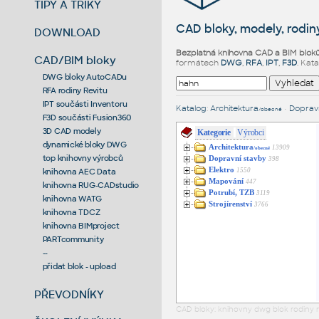
TIPY A TRIKY
CAD bloky, modely, rodiny
DOWNLOAD
Bezplatná knihovna CAD a BIM blok
CAD/BIM bloky
formátech
DWG
,
RFA
,
IPT
,
F3D
. Kat
DWG bloky AutoCADu
RFA rodiny Revitu
IPT součásti Inventoru
Katalog
:
Architektura
•
Dopravn
/obecné
F3D součásti Fusion360
3D CAD modely
Kategorie
Výrobci
dynamické bloky DWG
Architektura
13909
/obecné
top knihovny výrobců
Dopravní stavby
398
Elektro
1550
knihovna AEC Data
Mapování
447
knihovna RUG-CADstudio
Potrubí, TZB
3119
knihovna WATG
Strojírenství
3766
knihovna TDCZ
knihovna BIMproject
PARTcommunity
--
přidat blok - upload
PŘEVODNÍKY
CAD bloky: knihovny dwg blok rodiny r