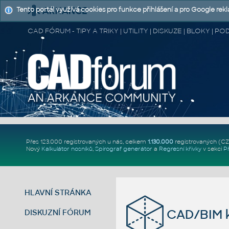
Tento portál využívá cookies pro funkce přihlášení a pro Google rek
CAD FÓRUM - TIPY A TRIKY | UTILITY | DISKUZE | BLOKY |
Přes 123.000 registrovaných u nás, celkem
1.130.000
registrovaných (C
Nový
Kalkulátor nosníků
,
Spirograf generátor
a
Regresní křivky
v sekci
P
HLAVNÍ STRÁNKA
CAD/BIM k
DISKUZNÍ FÓRUM