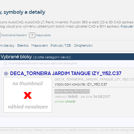
, symboly a detaily
ů
pro AutoCAD, AutoCAD LT, Revit, Inventor, Fusion 360 a další 2D a 3D CAD aplikac
alog slouží pro výměnu užitečných bloků mezi uživateli CAD a BIM aplikací.
Populár
Podrobné hledání
Nápověda
í stavby
•
Elektro
•
Mapování
•
Potrubí, TZB
•
Strojírenství
Vybrané bloky
:
(zvolte kategorii vlevo)
hromadné stahování není pro váš účet dostupné
DECA_TORNEIRA JARDIM TANQUE IZY_1152.C37
DECA_TORNEIRA_JARDIM_TANQUE_IZY_1152.C3
Vodovodní kohoutek IZY_1152.C37
Revit family RVT2012
Velikost
348kB
• ze dne
24.08.2017
Umístil:
UlrichD
odina family symboly detaily součásti prvky stafáž buňka buňky výkres téma kategorie