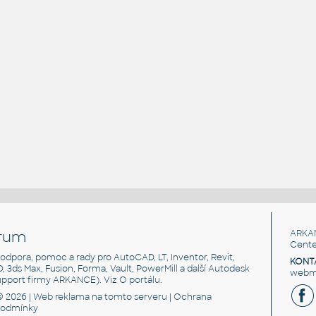
rum
ARKA
Cente
, podpora, pomoc a rady pro AutoCAD, LT, Inventor, Revit,
KONT
3D, 3ds Max, Fusion, Forma, Vault, PowerMill a další Autodesk
webma
support firmy ARKANCE). Viz
O portálu
.
© 2026 |
Web reklama
na tomto serveru |
Ochrana
podmínky