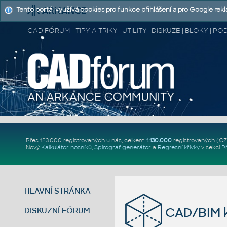
Tento portál využívá cookies pro funkce přihlášení a pro Google rek
CAD FÓRUM - TIPY A TRIKY | UTILITY | DISKUZE | BLOKY |
Přes 123.000 registrovaných u nás, celkem
1.130.000
registrovaných (C
Nový
Kalkulátor nosníků
,
Spirograf generátor
a
Regresní křivky
v sekci
P
HLAVNÍ STRÁNKA
CAD/BIM k
DISKUZNÍ FÓRUM