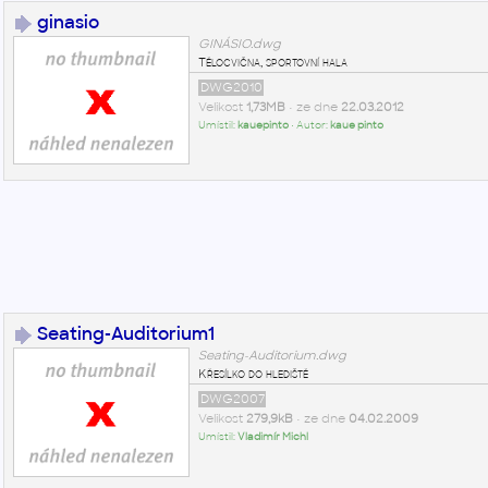
ginasio
GINÁSIO.dwg
Tělocvična, sportovní hala
DWG2010
Velikost
1,73MB
• ze dne
22.03.2012
Umístil:
kauepinto
• Autor:
kaue pinto
Seating-Auditorium1
Seating-Auditorium.dwg
Křesílko do hlediště
DWG2007
Velikost
279,9kB
• ze dne
04.02.2009
Umístil:
Vladimír Michl