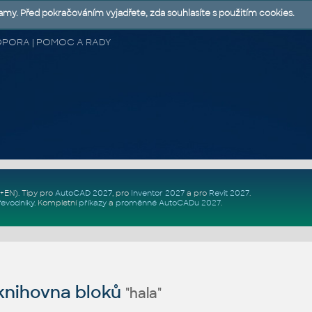
lamy. Před pokračováním vyjadřete, zda souhlasíte s použitím cookies.
 PODPORA | POMOC A RADY
Z+EN)
. Tipy pro
AutoCAD 2027
, pro
Inventor 2027
a pro
Revit 2027
.
řevodníky
.
Kompletní
příkazy
a
proměnné AutoCADu 2027
.
nihovna bloků
"hala"