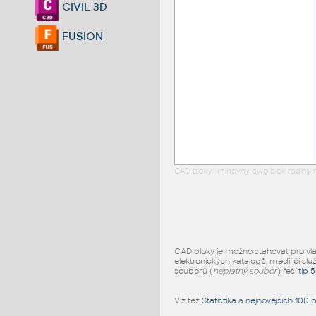
CIVIL 3D
FUSION
CAD bloky: knihovny dwg blok rodiny r
CAD bloky je možno stahovat pro vlast
elektronických katalogů, médií či slu
souborů (
neplatný soubor
) řeší
tip 
Viz též
Statistika
a
nejnovějších 100 