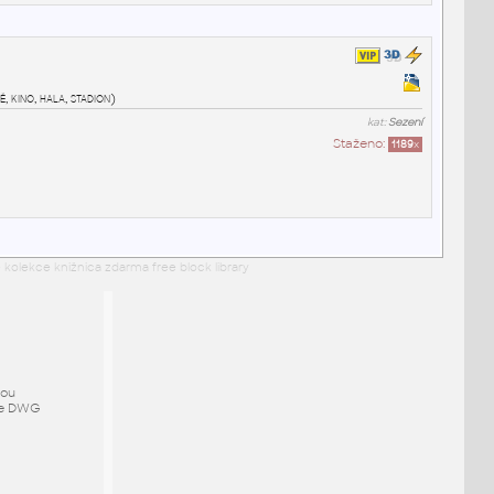
, kino, hala, stadion)
kat:
Sezení
Staženo:
1189
x
 kolekce knižnica zdarma free block library
mou
ze DWG