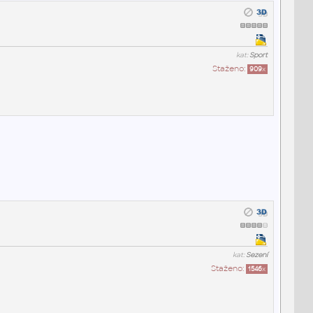
kat:
Sport
Staženo:
909
x
kat:
Sezení
Staženo:
1546
x