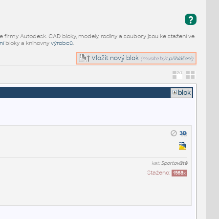
?
e firmy Autodesk. CAD bloky, modely, rodiny a soubory jsou ke stažení ve
ní
bloky a knihovny
výrobců
.
Vložit nový blok
(musíte být
přihlášeni
)
blok
kat:
Sportoviště
Staženo:
1568
x