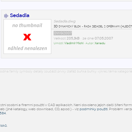
Sedadla
Sedadla.dwg
3D dynamický blok - řada sedadel s opěrkami (hlediště
DWG2007
Velikost
205,3kB
• ze dne
07.05.2007
Umístil:
Vladimír Michl
• Autor:
Xanadu
odina family symboly detaily součásti prvky stafáž buňka buňky výkres téma kategorie
ní osobní a firemní použití v CAD aplikacích. Není dovoleno jejich další šíření for
žeb (jiné katalogy, web download, CD, apod.) - viz
podmínky použití
. Problém ver
5584
.
bloků
.