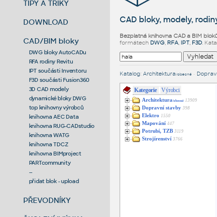
TIPY A TRIKY
CAD bloky, modely, rodiny
DOWNLOAD
Bezplatná knihovna CAD a BIM blok
CAD/BIM bloky
formátech
DWG
,
RFA
,
IPT
,
F3D
. Kat
DWG bloky AutoCADu
RFA rodiny Revitu
IPT součásti Inventoru
Katalog
:
Architektura
•
Dopravn
/obecné
F3D součásti Fusion360
3D CAD modely
Kategorie
Výrobci
dynamické bloky DWG
Architektura
13909
/obecné
top knihovny výrobců
Dopravní stavby
398
Elektro
1550
knihovna AEC Data
Mapování
447
knihovna RUG-CADstudio
Potrubí, TZB
3119
knihovna WATG
Strojírenství
3766
knihovna TDCZ
knihovna BIMproject
PARTcommunity
--
přidat blok - upload
PŘEVODNÍKY