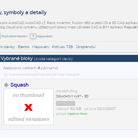
, symboly a detaily
ů
pro AutoCAD, AutoCAD LT, Revit, Inventor, Fusion 360 a další 2D a 3D CAD aplikac
alog slouží pro výměnu užitečných bloků mezi uživateli CAD a BIM aplikací.
Populár
Podrobné hledání
Nápověda
í stavby
•
Elektro
•
Mapování
•
Potrubí, TZB
•
Strojírenství
Vybrané bloky
:
(zvolte kategorii vlevo)
Nalezeno celkem
4
záznamů
hromadné stahování není pro váš účet dostupné
Squash
squash.dwg
Squashový kurt - 3D
DWG2007
Velikost
152,1kB
• ze dne
20.01.2007
Umístil:
Vladimír Michl