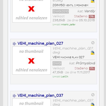
e.dwg
20IN150 ventil s pohonem
DWG2010
kat:
Ventily
Velikost
Staženo:
176
x
238,6kB
• ze dne
05.10.2018
Umístil:
mtahir_zafar
VEHI_machine_plan_027
VEHI_machine_plan_027.
dwg
VEHI machine plan 027
DWG
kat:
Průmyslová
Velikost
Staženo:
171
x
47,6kB
• ze dne
11.11.2017
Umístil:
LatCh
VEHI_machine_plan_037
VEHI_machine_plan_037.
dwg