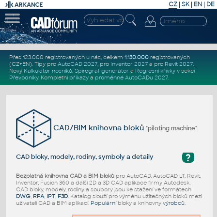
CZ
|
SK
|
EN
|
DE
Přes 123.000 registrovaných u nás, celkem
1.130.000
registrovaných
(CZ+EN)
. Tipy pro
AutoCAD 2027
, pro
Inventor 2027
a pro
Revit 2027
.
Nový
Kalkulátor nosníků
,
Spirograf generátor
a
Regresní křivky
v sekci
Převodníky
.
Kompletní
příkazy
a
proměnné AutoCADu 2027
.
CAD/BIM knihovna bloků
"piloting machine"
?
CAD bloky, modely, rodiny, symboly a detaily
Bezplatná knihovna CAD a BIM bloků
pro AutoCAD, AutoCAD LT, Revit,
Inventor, Fusion 360 a další 2D a 3D CAD aplikace firmy Autodesk.
CAD bloky, modely, rodiny a soubory jsou ke stažení ve formátech
DWG
,
RFA
,
IPT
,
F3D
. Katalog slouží pro výměnu užitečných bloků mezi
uživateli CAD a BIM aplikací.
Populární
bloky a knihovny
výrobců
.