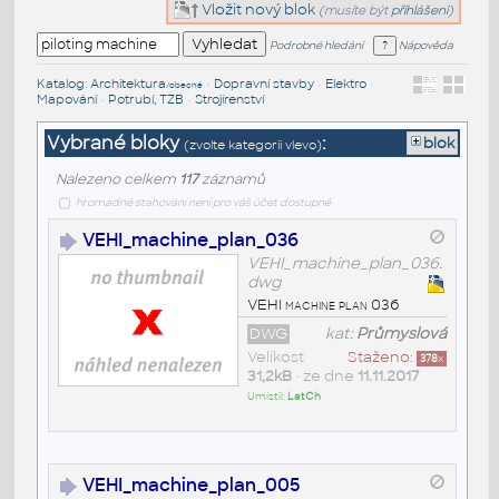
Vložit nový blok
(musíte být
přihlášeni
)
Podrobné hledání
Nápověda
Katalog
:
Architektura
•
Dopravní stavby
•
Elektro
•
/obecné
Mapování
•
Potrubí, TZB
•
Strojírenství
Vybrané bloky
:
blok
(zvolte kategorii vlevo)
Nalezeno celkem
117
záznamů
hromadné stahování není pro váš účet dostupné
VEHI_machine_plan_036
VEHI_machine_plan_036.
dwg
VEHI machine plan 036
DWG
kat:
Průmyslová
Velikost
Staženo:
378
x
31,2kB
• ze dne
11.11.2017
Umístil:
LatCh
VEHI_machine_plan_005