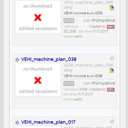
VEHI_machine_plan_005.
dwg
VEHI machine plan 005
DWG
kat:
Průmyslová
Velikost
Staženo:
304
x
35,2kB
• ze dne
11.11.2017
Umístil:
LatCh
VEHI_machine_plan_038
VEHI_machine_plan_038.
dwg
VEHI machine plan 038
DWG
kat:
Průmyslová
Velikost
31kB
•
Staženo:
257
x
ze dne
11.11.2017
Umístil:
LatCh
VEHI_machine_plan_017