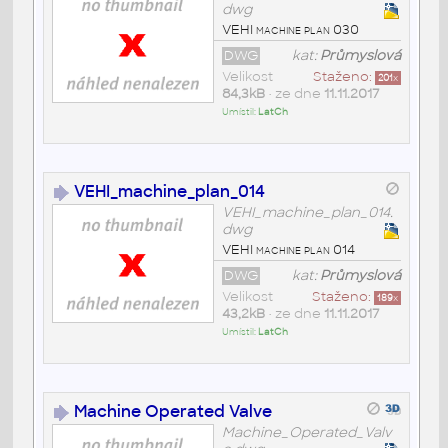
dwg
VEHI machine plan 030
DWG
kat:
Průmyslová
Velikost
Staženo:
201
x
84,3kB
• ze dne
11.11.2017
Umístil:
LatCh
VEHI_machine_plan_014
VEHI_machine_plan_014.
dwg
VEHI machine plan 014
DWG
kat:
Průmyslová
Velikost
Staženo:
189
x
43,2kB
• ze dne
11.11.2017
Umístil:
LatCh
Machine Operated Valve
Machine_Operated_Valv