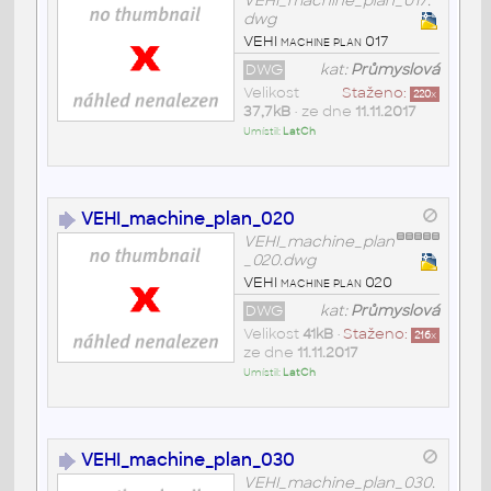
VEHI_machine_plan_017.
dwg
VEHI machine plan 017
DWG
kat:
Průmyslová
Velikost
Staženo:
220
x
37,7kB
• ze dne
11.11.2017
Umístil:
LatCh
VEHI_machine_plan_020
VEHI_machine_plan
_020.dwg
VEHI machine plan 020
DWG
kat:
Průmyslová
Velikost
41kB
•
Staženo:
216
x
ze dne
11.11.2017
Umístil:
LatCh
VEHI_machine_plan_030
VEHI_machine_plan_030.