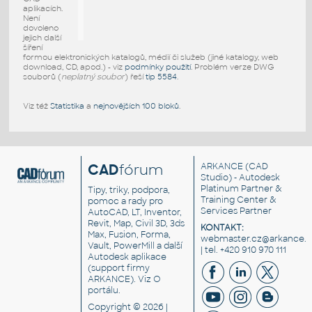
aplikacích.
Není
dovoleno
jejich další
šíření
formou elektronických katalogů, médií či služeb (jiné katalogy, web
download, CD, apod.) - viz
podmínky použití
. Problém verze DWG
souborů (
neplatný soubor
) řeší
tip 5584
.
Viz též
Statistika
a
nejnovějších 100 bloků
.
CAD
fórum
ARKANCE
(CAD
Studio) - Autodesk
Platinum Partner &
Tipy, triky, podpora,
Training Center &
pomoc a rady pro
Services Partner
AutoCAD, LT, Inventor,
Revit, Map, Civil 3D, 3ds
KONTAKT:
Max, Fusion, Forma,
webmaster.cz@arkance.w
Vault, PowerMill a další
| tel. +420 910 970 111
Autodesk aplikace
(support firmy
ARKANCE). Viz
O
portálu
.
Copyright © 2026 |