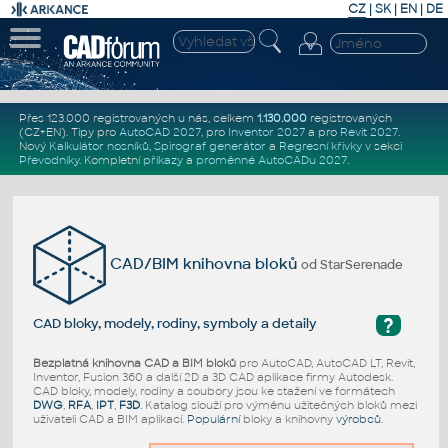
CZ
|
SK
|
EN
|
DE
Přes 123.000 registrovaných u nás, celkem
1.130.000
registrovaných
(CZ+EN)
. Tipy pro
AutoCAD 2027
, pro
Inventor 2027
a pro
Revit 2027
.
Nový
Kalkulátor nosníků
,
Spirograf generátor
a
Regresní křivky
v sekci
Převodníky
.
Kompletní
příkazy
a
proměnné AutoCADu 2027
.
CAD/BIM knihovna bloků
od StarSerenade
?
CAD bloky, modely, rodiny, symboly a detaily
Bezplatná knihovna CAD a BIM bloků
pro AutoCAD, AutoCAD LT, Revit,
Inventor, Fusion 360 a další 2D a 3D CAD aplikace firmy Autodesk.
CAD bloky, modely, rodiny a soubory jsou ke stažení ve formátech
DWG
,
RFA
,
IPT
,
F3D
. Katalog slouží pro výměnu užitečných bloků mezi
uživateli CAD a BIM aplikací.
Populární
bloky a knihovny
výrobců
.