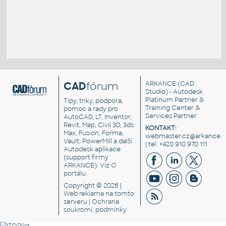
CAD
fórum
ARKANCE
(CAD
Studio) - Autodesk
Platinum Partner &
Tipy, triky, podpora,
Training Center &
pomoc a rady pro
Services Partner
AutoCAD, LT, Inventor,
Revit, Map, Civil 3D, 3ds
KONTAKT:
Max, Fusion, Forma,
webmaster.cz@arkance.w
Vault, PowerMill a další
| tel. +420 910 970 111
Autodesk aplikace
(support firmy
ARKANCE). Viz
O
portálu
.
Copyright © 2026 |
Web reklama
na tomto
serveru |
Ochrana
soukromí, podmínky