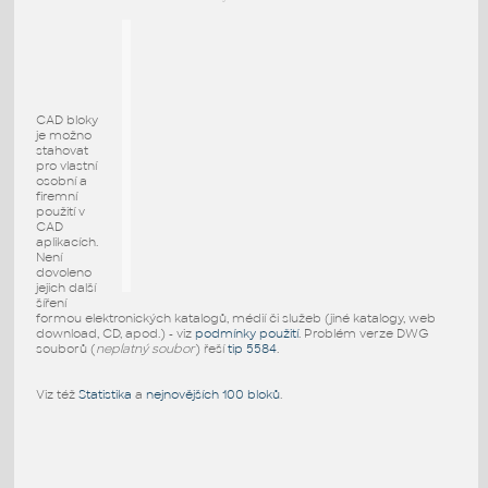
CAD bloky
je možno
stahovat
pro vlastní
osobní a
firemní
použití v
CAD
aplikacích.
Není
dovoleno
jejich další
šíření
formou elektronických katalogů, médií či služeb (jiné katalogy, web
download, CD, apod.) - viz
podmínky použití
. Problém verze DWG
souborů (
neplatný soubor
) řeší
tip 5584
.
Viz též
Statistika
a
nejnovějších 100 bloků
.