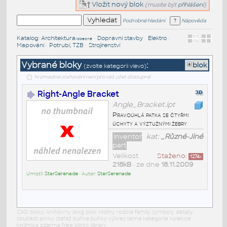
Vložit nový blok
(musíte být
přihlášeni
)
Podrobné hledání
Nápověda
Katalog
:
Architektura
•
Dopravní stavby
•
Elektro
•
/obecné
Mapování
•
Potrubí, TZB
•
Strojírenství
Vybrané bloky
:
blok
(zvolte kategorii vlevo)
hromadné stahování není pro váš účet dostupné
Right-Angle Bracket
Angle_Bracket.ipt
Pravoúhlá patka se čtyřmi
úchyty a výztužnými žebry
Inventor
kat:
_Různé-Jiné
part
Velikost
Staženo:
1274
x
218kB
• ze dne
18.11.2009
Umístil:
StarSerenade
• Autor:
StarSerenade
CAD bloky: knihovny dwg blok rodiny rodina family symboly detaily
součásti prvky stafáž buňka buňky výkres téma kategorie kolekce
knižnica zdarma free block library