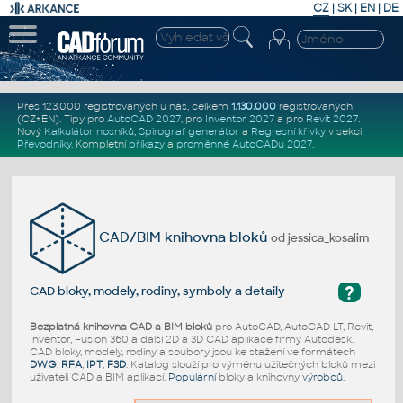
CZ
|
SK
|
EN
|
DE
Přes 123.000 registrovaných u nás, celkem
1.130.000
registrovaných
(CZ+EN)
. Tipy pro
AutoCAD 2027
, pro
Inventor 2027
a pro
Revit 2027
.
Nový
Kalkulátor nosníků
,
Spirograf generátor
a
Regresní křivky
v sekci
Převodníky
.
Kompletní
příkazy
a
proměnné AutoCADu 2027
.
CAD/BIM knihovna bloků
od jessica_kosalim
?
CAD bloky, modely, rodiny, symboly a detaily
Bezplatná knihovna CAD a BIM bloků
pro AutoCAD, AutoCAD LT, Revit,
Inventor, Fusion 360 a další 2D a 3D CAD aplikace firmy Autodesk.
CAD bloky, modely, rodiny a soubory jsou ke stažení ve formátech
DWG
,
RFA
,
IPT
,
F3D
. Katalog slouží pro výměnu užitečných bloků mezi
uživateli CAD a BIM aplikací.
Populární
bloky a knihovny
výrobců
.