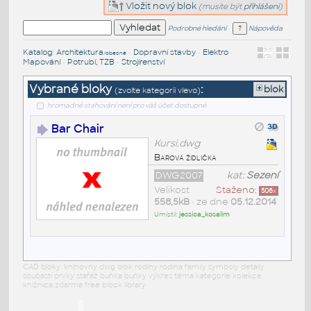
Vložit nový blok
(musíte být
přihlášeni
)
Podrobné hledání
Nápověda
Katalog
:
Architektura
•
Dopravní stavby
•
Elektro
•
/obecné
Mapování
•
Potrubí, TZB
•
Strojírenství
Vybrané bloky
:
blok
(zvolte kategorii vlevo)
hromadné stahování není pro váš účet dostupné
Bar Chair
Kursi.dwg
Barová židlička
DWG2007
kat:
Sezení
Velikost
Staženo:
506
x
558,5kB
• ze dne
05.12.2014
Umístil:
jessica_kosalim
CAD bloky: knihovny dwg blok rodiny rodina family symboly detaily
součásti prvky stafáž buňka buňky výkres téma kategorie kolekce
knižnica zdarma free block library