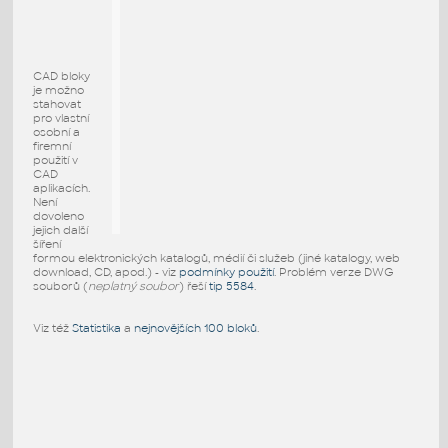
CAD bloky
je možno
stahovat
pro vlastní
osobní a
firemní
použití v
CAD
aplikacích.
Není
dovoleno
jejich další
šíření
formou elektronických katalogů, médií či služeb (jiné katalogy, web
download, CD, apod.) - viz
podmínky použití
. Problém verze DWG
souborů (
neplatný soubor
) řeší
tip 5584
.
Viz též
Statistika
a
nejnovějších 100 bloků
.