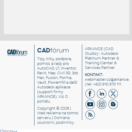
CAD
fórum
ARKANCE
(CAD
Studio) - Autodesk
Platinum Partner &
Tipy, triky, podpora,
Training Center &
pomoc a rady pro
Services Partner
AutoCAD, LT, Inventor,
Revit, Map, Civil 3D, 3ds
KONTAKT:
Max, Fusion, Forma,
webmaster.cz@arkance.w
Vault, PowerMill a další
| tel. +420 910 970 111
Autodesk aplikace
(support firmy
ARKANCE). Viz
O
portálu
.
Copyright © 2026 |
Web reklama
na tomto
serveru |
Ochrana
soukromí, podmínky