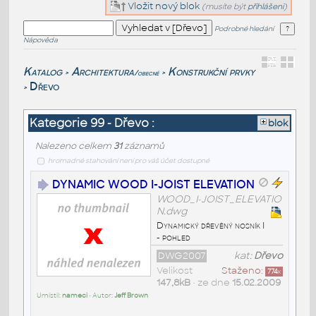
Vložit nový blok
(musíte být
přihlášeni
)
Podrobné hledání
Nápověda
Katalog
Architektura
Konstrukční prvky
/obecné
>
>
Dřevo
>
Kategorie 99 - Dřevo :
blok
Nalezeno celkem
31
záznamů
hromadné stahování není pro váš účet dostupné
DYNAMIC WOOD I-JOIST ELEVATION
WOOD_I-JOIST_ELEVATIO
N.dwg
Dynamický dřevěný nosník I
- pohled
DWG2007
kat:
Dřevo
Velikost
Staženo:
774
x
147,8kB
• ze dne
15.02.2009
Umístil:
nameci
• Autor:
Jeff Brown