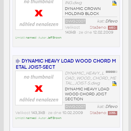
ING.dwg
DYNAMIC CROWN
MOLDING BLOCK
DWG2007
kat:
Dřevo
Velikost
Staženo:
4492
x
143kB
• ze dne
12.02.2009
Umístil:
nameci
• Autor:
Jeff Brown
DYNAMIC HEAVY LOAD WOOD CHORD M
ETAL JOIST-SECT
DYNAMIC_HEAVY_L
OAD_WOOD_CHORD_ME
TAL_JOIST-S.dwg
DYNAMIC HEAVY LOAD
WOOD CHORD JOIST
SECTION
DWG2007
kat:
Dřevo
Velikost
143,3kB
• ze dne
10.02.2009
Staženo:
2055
x
Umístil:
nameci
• Autor:
Jeff Brown