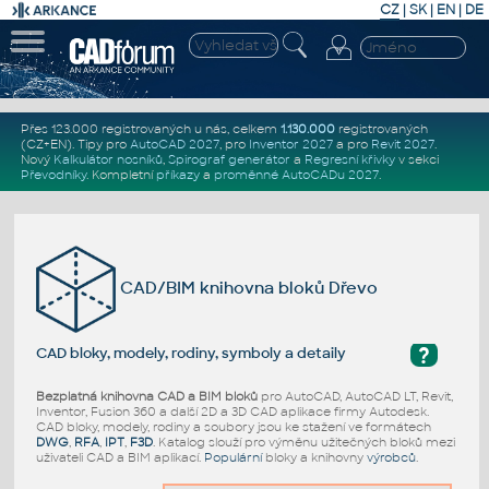
CZ
|
SK
|
EN
|
DE
Přes 123.000 registrovaných u nás, celkem
1.130.000
registrovaných
(CZ+EN)
. Tipy pro
AutoCAD 2027
, pro
Inventor 2027
a pro
Revit 2027
.
Nový
Kalkulátor nosníků
,
Spirograf generátor
a
Regresní křivky
v sekci
Převodníky
.
Kompletní
příkazy
a
proměnné AutoCADu 2027
.
CAD/BIM knihovna bloků Dřevo
?
CAD bloky, modely, rodiny, symboly a detaily
Bezplatná knihovna CAD a BIM bloků
pro AutoCAD, AutoCAD LT, Revit,
Inventor, Fusion 360 a další 2D a 3D CAD aplikace firmy Autodesk.
CAD bloky, modely, rodiny a soubory jsou ke stažení ve formátech
DWG
,
RFA
,
IPT
,
F3D
. Katalog slouží pro výměnu užitečných bloků mezi
uživateli CAD a BIM aplikací.
Populární
bloky a knihovny
výrobců
.