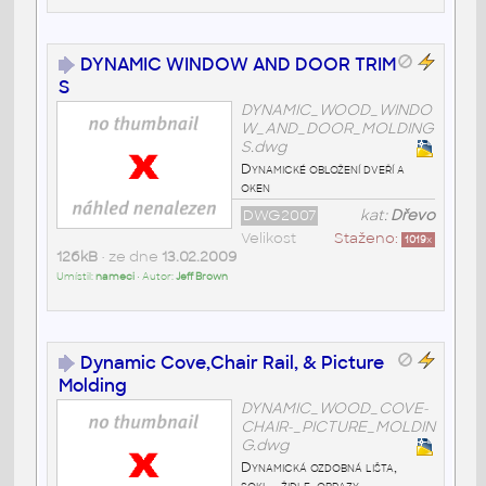
DYNAMIC WINDOW AND DOOR TRIM
S
DYNAMIC_WOOD_WINDO
W_AND_DOOR_MOLDING
S.dwg
Dynamické obložení dveří a
oken
DWG2007
kat:
Dřevo
Velikost
Staženo:
1019
x
126kB
• ze dne
13.02.2009
Umístil:
nameci
• Autor:
Jeff Brown
Dynamic Cove,Chair Rail, & Picture
Molding
DYNAMIC_WOOD_COVE-
CHAIR-_PICTURE_MOLDIN
G.dwg
Dynamická ozdobná lišta,
sokl - židle, obrazy