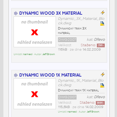
DYNAMIC WOOD 3X MATERIAL
Dynamic_3X_Material_Blo
ck.dwg
Dynamický trám 3X
materiál
DWG2007
kat:
Dřevo
Velikost
Staženo:
2561
x
116kB
• ze dne
14.02.2009
Umístil:
nameci
• Autor:
Jeff Brown
DYNAMIC WOOD 1X MATERIAL
Dynamic_1X_Material_Blo
ck.dwg
Dynamický trám 1X materiál
DWG2007
kat:
Dřevo
Velikost
Staženo:
3886
x
115,8kB
• ze dne
14.02.2009
Umístil:
nameci
• Autor:
Jeff Brown