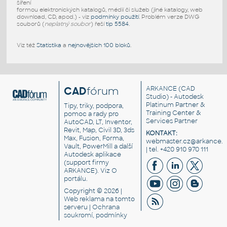
šíření
formou elektronických katalogů, médií či služeb (jiné katalogy, web
download, CD, apod.) - viz
podmínky použití
. Problém verze DWG
souborů (
neplatný soubor
) řeší
tip 5584
.
Viz též
Statistika
a
nejnovějších 100 bloků
.
CAD
fórum
ARKANCE
(CAD
Studio) - Autodesk
Platinum Partner &
Tipy, triky, podpora,
Training Center &
pomoc a rady pro
Services Partner
AutoCAD, LT, Inventor,
Revit, Map, Civil 3D, 3ds
KONTAKT:
Max, Fusion, Forma,
webmaster.cz@arkance.w
Vault, PowerMill a další
| tel. +420 910 970 111
Autodesk aplikace
(support firmy
ARKANCE). Viz
O
portálu
.
Copyright © 2026 |
Web reklama
na tomto
serveru |
Ochrana
soukromí, podmínky