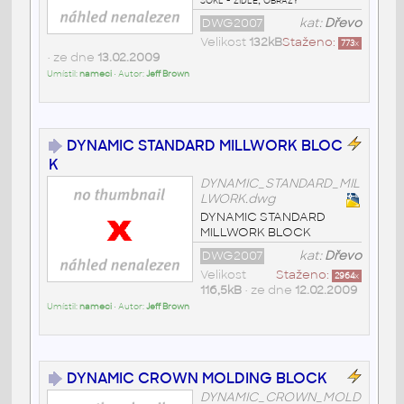
DWG2007
kat:
Dřevo
Velikost
132kB
Staženo:
773
x
• ze dne
13.02.2009
Umístil:
nameci
• Autor:
Jeff Brown
DYNAMIC STANDARD MILLWORK BLOC
K
DYNAMIC_STANDARD_MIL
LWORK.dwg
DYNAMIC STANDARD
MILLWORK BLOCK
DWG2007
kat:
Dřevo
Velikost
Staženo:
2964
x
116,5kB
• ze dne
12.02.2009
Umístil:
nameci
• Autor:
Jeff Brown
DYNAMIC CROWN MOLDING BLOCK
DYNAMIC_CROWN_MOLD