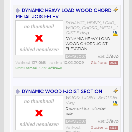
DYNAMIC HEAVY LOAD WOOD CHORD
METAL JOIST-ELEV
DYNAMIC_HEAVY_LOAD_
WOOD_CHORD_METAL_J
OIST-E.dwg
DYNAMIC HEAVY LOAD
WOOD CHORD JOIST
ELEVATION
DWG2007
kat:
Dřevo
Velikost
127,6kB
• ze dne
10.02.2009
Staženo:
2175
x
Umístil:
nameci
• Autor:
Jeff Brown
DYNAMIC WOOD I-JOIST SECTION
WOOD_I-JOIST_SECTION.
dwg
Dynamický řez - dřevěný
trám
DWG2007
kat:
Dřevo
Velikost
Staženo:
4434
x