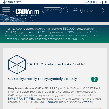
CZ
|
SK
|
EN
|
DE
Přes 123.000 registrovaných u nás, celkem
1.130.000
registrovaných
(CZ+EN)
. Tipy pro
AutoCAD 2027
, pro
Inventor 2027
a pro
Revit 2027
.
Nový
Kalkulátor nosníků
,
Spirograf generátor
a
Regresní křivky
v sekci
Převodníky
.
Kompletní
příkazy
a
proměnné AutoCADu 2027
.
CAD/BIM knihovna bloků
"1-wide"
?
CAD bloky, modely, rodiny, symboly a detaily
Bezplatná knihovna CAD a BIM bloků
pro AutoCAD, AutoCAD LT, Revit,
Inventor, Fusion 360 a další 2D a 3D CAD aplikace firmy Autodesk.
CAD bloky, modely, rodiny a soubory jsou ke stažení ve formátech
DWG
,
RFA
,
IPT
,
F3D
. Katalog slouží pro výměnu užitečných bloků mezi
uživateli CAD a BIM aplikací.
Populární
bloky a knihovny
výrobců
.