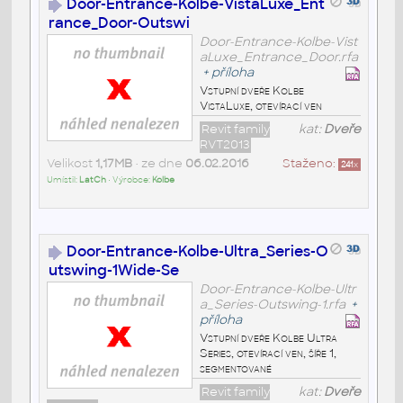
Door-Entrance-Kolbe-VistaLuxe_Ent
rance_Door-Outswi
Door-Entrance-Kolbe-Vist
aLuxe_Entrance_Door.rfa
+
příloha
Vstupní dveře Kolbe
VistaLuxe, otevírací ven
Revit family
kat:
Dveře
RVT2013
Velikost
1,17MB
• ze dne
06.02.2016
Staženo:
241
x
Umístil:
LatCh
• Výrobce:
Kolbe
Door-Entrance-Kolbe-Ultra_Series-O
utswing-1Wide-Se
Door-Entrance-Kolbe-Ultr
a_Series-Outswing-1.rfa
+
příloha
Vstupní dveře Kolbe Ultra
Series, otevírací ven, šíře 1,
segmentované
Revit family
kat:
Dveře