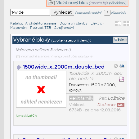
Vložit nový blok
(musíte být
přihlášeni
)
Podrobné hledání
Nápověda
Katalog
:
Architektura
•
Dopravní stavby
•
Elektro
•
/obecné
Mapování
•
Potrubí, TZB
•
Strojírenství
Vybrané bloky
:
blok
(zvolte kategorii vlevo)
Nalezeno celkem
3
záznamů
hromadné stahování není pro váš účet dostupné
1500wide_x_2000m_double_bed
1500wide_x_2000m_dou
ble_bed.rfa
Dvojpostel 1500 x 2000,
kovová
Revit family
kat:
Ložnice
Velikost
Staženo:
441
x
673kB
• ze dne
12.03.2016
Umístil:
LatCh