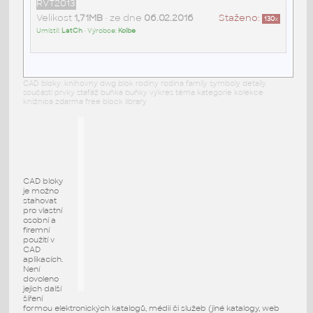
RVT2013
Velikost
1,71MB
• ze dne
06.02.2016
Staženo:
130
x
Umístil:
LatCh
• Výrobce:
Kolbe
CAD bloky: knihovny dwg blok rodiny rodina family symboly detaily
součásti prvky stafáž buňka buňky výkres téma kategorie kolekce
knižnica zdarma free block library
CAD bloky
je možno
stahovat
pro vlastní
osobní a
firemní
použití v
CAD
aplikacích.
Není
dovoleno
jejich další
šíření
formou elektronických katalogů, médií či služeb (jiné katalogy, web