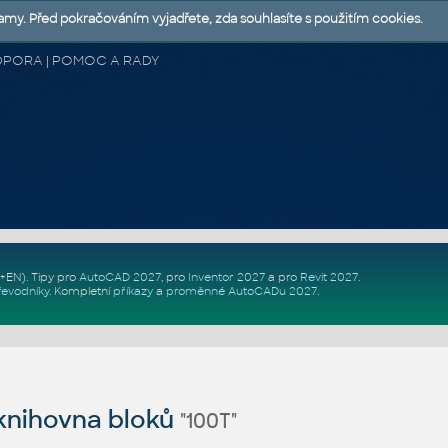
lamy. Před pokračováním vyjadřete, zda souhlasíte s použitím cookies.
 PODPORA | POMOC A RADY
Z+EN)
. Tipy pro
AutoCAD 2027
, pro
Inventor 2027
a pro
Revit 2027
.
řevodníky
.
Kompletní
příkazy
a
proměnné AutoCADu 2027
.
nihovna bloků
"100T"