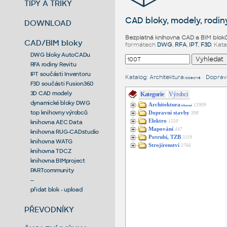
TIPY A TRIKY
CAD bloky, modely, rodiny
DOWNLOAD
Bezplatná knihovna CAD a BIM blok
CAD/BIM bloky
formátech
DWG
,
RFA
,
IPT
,
F3D
. Kat
DWG bloky AutoCADu
RFA rodiny Revitu
IPT součásti Inventoru
Katalog
:
Architektura
•
Dopravn
/obecné
F3D součásti Fusion360
3D CAD modely
Kategorie
Výrobci
dynamické bloky DWG
Architektura
13909
/obecné
top knihovny výrobců
Dopravní stavby
398
Elektro
1550
knihovna AEC Data
Mapování
447
knihovna RUG-CADstudio
Potrubí, TZB
3119
knihovna WATG
Strojírenství
3766
knihovna TDCZ
knihovna BIMproject
PARTcommunity
--
přidat blok - upload
PŘEVODNÍKY