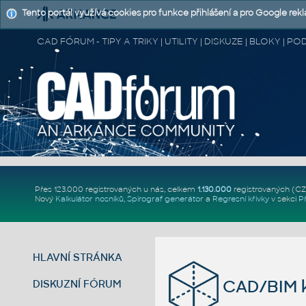
Tento portál využívá cookies pro funkce přihlášení a pro Google rek
CAD FÓRUM - TIPY A TRIKY | UTILITY | DISKUZE | BLOKY |
Přes 123.000 registrovaných u nás, celkem
1.130.000
registrovaných (C
Nový
Kalkulátor nosníků
,
Spirograf generátor
a
Regresní křivky
v sekci
P
HLAVNÍ STRÁNKA
CAD/BIM k
DISKUZNÍ FÓRUM