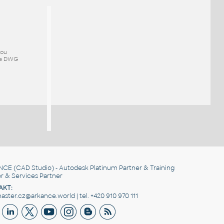
mou
ze DWG
NCE
(CAD Studio) - Autodesk Platinum Partner & Training
r & Services Partner
AKT:
ster.cz@arkance.world | tel. +420 910 970 111