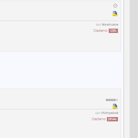
kat:
Konstrukce
Staženo:
1255
x
kat:
Průmyslová
Staženo:
29144
x