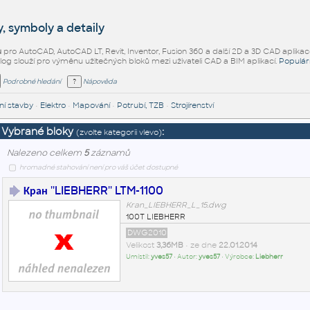
, symboly a detaily
ů
pro AutoCAD, AutoCAD LT, Revit, Inventor, Fusion 360 a další 2D a 3D CAD aplikac
alog slouží pro výměnu užitečných bloků mezi uživateli CAD a BIM aplikací.
Populár
Podrobné hledání
Nápověda
í stavby
•
Elektro
•
Mapování
•
Potrubí, TZB
•
Strojírenství
Vybrané bloky
:
(zvolte kategorii vlevo)
Nalezeno celkem
5
záznamů
hromadné stahování není pro váš účet dostupné
Кран ''LIEBHERR'' LTM-1100
Kran_LIEBHERR_L_15.dwg
100T LIEBHERR
DWG2010
Velikost
3,36MB
• ze dne
22.01.2014
Umístil:
yves57
• Autor:
yves57
• Výrobce:
Liebherr