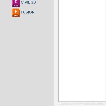
CIVIL 3D
FUSION
CAD bloky: knihovny dwg blok rodiny r