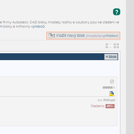
?
e firmy Autodesk. CAD bloky, modely, rodiny a soubory jsou ke stažení ve
ní
bloky a knihovny
výrobců
.
Vložit nový blok
(musíte být
přihlášeni
)
blok
kat:
Průmysl
Staženo:
4510
x