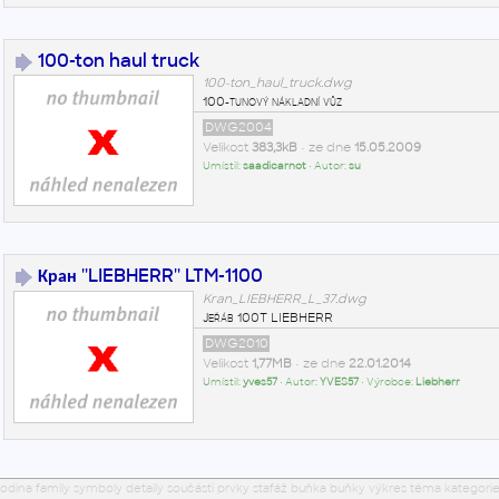
100-ton haul truck
100-ton_haul_truck.dwg
100-tunový nákladní vůz
DWG2004
Velikost
383,3kB
• ze dne
15.05.2009
Umístil:
saadicarnot
• Autor:
su
Кран ''LIEBHERR'' LTM-1100
Kran_LIEBHERR_L_37.dwg
Jeřáb 100T LIEBHERR
DWG2010
Velikost
1,77MB
• ze dne
22.01.2014
Umístil:
yves57
• Autor:
YVES57
• Výrobce:
Liebherr
odina family symboly detaily součásti prvky stafáž buňka buňky výkres téma kategorie