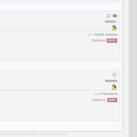
kat:
Vozidla, doprava
Staženo:
6003
x
kat:
Průmyslová
Staženo:
3265
x
 kolekce knižnica zdarma free block library