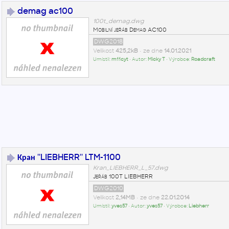
demag ac100
100t_demag.dwg
Mobilní jeřáb Demag AC100
DWG2018
Velikost
425,2kB
• ze dne
14.01.2021
Umístil:
m11cyt
• Autor:
Micky T
• Výrobce:
Roadcraft
Кран ''LIEBHERR'' LTM-1100
Kran_LIEBHERR_L_57.dwg
Jeřáb 100T LIEBHERR
DWG2010
Velikost
2,14MB
• ze dne
22.01.2014
Umístil:
yves57
• Autor:
yves57
• Výrobce:
Liebherr