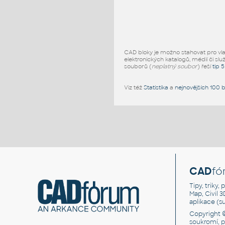
CAD bloky je možno stahovat pro vlast
elektronických katalogů, médií či slu
souborů (
neplatný soubor
) řeší
tip 
Viz též
Statistika
a
nejnovějších 100 
CAD
fó
Tipy, triky
Map, Civil 
aplikace (
Copyright 
soukromí, 