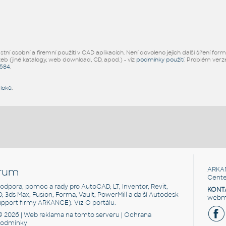
ní osobní a firemní použití v CAD aplikacích. Není dovoleno jejich další šíření for
žeb (jiné katalogy, web download, CD, apod.) - viz
podmínky použití
. Problém ver
5584
.
bloků
.
rum
ARKA
Cente
, podpora, pomoc a rady pro AutoCAD, LT, Inventor, Revit,
KONT
3D, 3ds Max, Fusion, Forma, Vault, PowerMill a další Autodesk
webma
support firmy ARKANCE). Viz
O portálu
.
© 2026 |
Web reklama
na tomto serveru |
Ochrana
podmínky