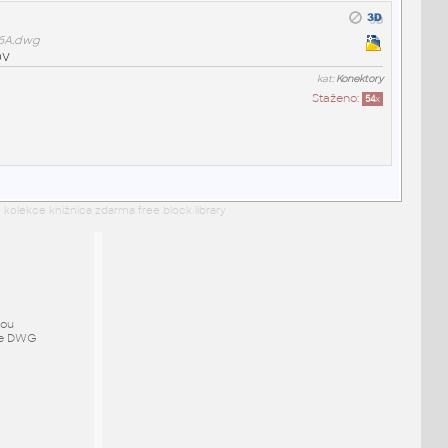
16A.dwg
0V
kat:
Konektory
Staženo:
54
x
 kolekce knižnica zdarma free block library
mou
ze DWG