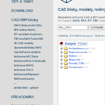
TIPY A TRIKY
CAD bloky, modely, rodiny
DOWNLOAD
Bezplatná knihovna CAD a BIM blok
CAD/BIM bloky
formátech
DWG
,
RFA
,
IPT
,
F3D
. Kat
DWG bloky AutoCADu
RFA rodiny Revitu
IPT součásti Inventoru
Katalog
:
Architektura
•
Dopravn
/obecné
F3D součásti Fusion360
3D CAD modely
Kategorie
Výrobci
dynamické bloky DWG
Architektura
13909
/obecné
top knihovny výrobců
Dopravní stavby
398
Elektro
1550
knihovna AEC Data
Mapování
447
knihovna RUG-CADstudio
Potrubí, TZB
3119
knihovna WATG
Strojírenství
3766
knihovna TDCZ
knihovna BIMproject
PARTcommunity
--
přidat blok - upload
PŘEVODNÍKY