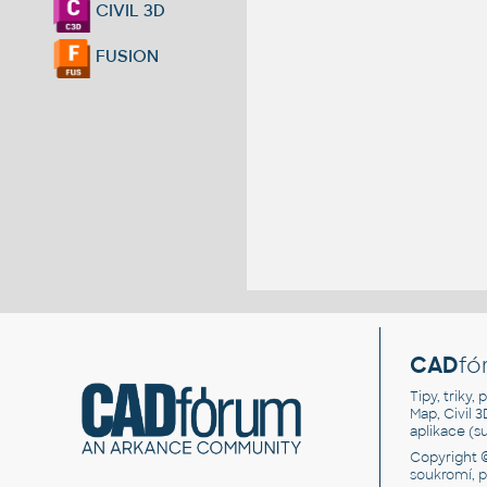
CIVIL 3D
FUSION
CAD
fó
Tipy, triky
Map, Civil 
aplikace (
Copyright 
soukromí, 