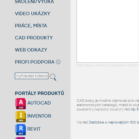
ŠKOLENÍ/VÝUKA
VIDEO UKÁZKY
PRÁCE, MÍSTA
CAD PRODUKTY
WEB ODKAZY
PROFI PODPORA
ⓘ
CAD bloky: knihovny dwg blok rodiny r
PORTÁLY PRODUKTŮ
CAD bloky je možno stahovat pro vlast
AUTOCAD
elektronických katalogů, médií či slu
souborů (
neplatný soubor
) řeší
tip 
INVENTOR
Viz též
Statistika
a
nejnovějších 100 
REVIT