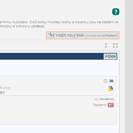
?
e firmy Autodesk. CAD bloky, modely, rodiny a soubory jsou ke stažení ve
ní
bloky a knihovny
výrobců
.
Vložit nový blok
(musíte být
přihlášeni
)
blok
16.dwg
50V
kat:
Konektory
Staženo:
61
x