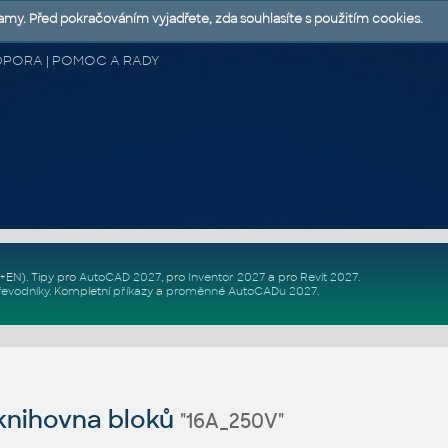
lamy. Před pokračováním vyjadřete, zda souhlasíte s použitím cookies.
 PODPORA | POMOC A RADY
Z+EN)
. Tipy pro
AutoCAD 2027
, pro
Inventor 2027
a pro
Revit 2027
.
řevodníky
.
Kompletní
příkazy
a
proměnné AutoCADu 2027
.
nihovna bloků
"16A_250V"