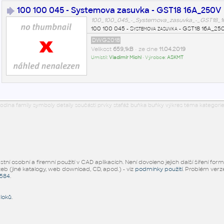
100 100 045 - Systemova zasuvka - GST18 16A_250V
100_100_045_-_Systemova_zasuvka_-_GST18_
100 100 045 - Systemova zasuvka - GST18 16A_25
DWG2018
Velikost
659,1kB
• ze dne
11.04.2019
Umístil:
Vladimír Michl
• Výrobce:
ASKMT
odina family symboly detaily součásti prvky stafáž buňka buňky výkres téma kategorie
ní osobní a firemní použití v CAD aplikacích. Není dovoleno jejich další šíření for
žeb (jiné katalogy, web download, CD, apod.) - viz
podmínky použití
. Problém ver
5584
.
bloků
.