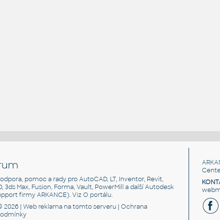
rum
ARKA
Cente
, podpora, pomoc a rady pro AutoCAD, LT, Inventor, Revit,
KONT
3D, 3ds Max, Fusion, Forma, Vault, PowerMill a další Autodesk
webma
support firmy ARKANCE). Viz
O portálu
.
© 2026 |
Web reklama
na tomto serveru |
Ochrana
podmínky