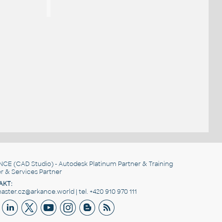
NCE
(CAD Studio) - Autodesk Platinum Partner & Training
r & Services Partner
AKT:
ster.cz@arkance.world | tel. +420 910 970 111