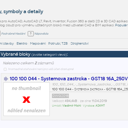
, symboly a detaily
ů
pro AutoCAD, AutoCAD LT, Revit, Inventor, Fusion 360 a další 2D a 3D CAD aplikac
alog slouží pro výměnu užitečných bloků mezi uživateli CAD a BIM aplikací.
Populár
Podrobné hledání
Nápověda
í stavby
•
Elektro
•
Mapování
•
Potrubí, TZB
•
Strojírenství
Vybrané bloky
:
(zvolte kategorii vlevo)
Nalezeno celkem
2
záznamů
hromadné stahování není pro váš účet dostupné
100 100 044 - Systemova zastrcka - GST18 16A_250V
100_100_044_-_Systemova_zastrcka_-_GST18_
100 100 044 - Systemova zastrcka - GST18 16A_2
DWG2018
Velikost
494,4kB
• ze dne
11.04.2019
Umístil:
Vladimír Michl
• Výrobce:
ASKMT