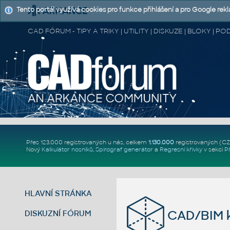
Tento portál využívá cookies pro funkce přihlášení a pro Google rek
CAD FÓRUM - TIPY A TRIKY | UTILITY | DISKUZE | BLOKY |
Přes 123.000 registrovaných u nás, celkem
1.130.000
registrovaných (C
Nový
Kalkulátor nosníků
,
Spirograf generátor
a
Regresní křivky
v sekci
P
HLAVNÍ STRÁNKA
CAD/BIM k
DISKUZNÍ FÓRUM