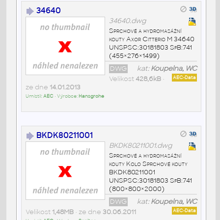
34640
34640.dwg
Sprchové a hydromasážní
kouty Axor Citterio M 34640
UNSPSC:30181803 SfB:741
(455×276×1499)
DWG
kat:
Koupelna, WC
Velikost
428,6kB
•
AEC-Data
ze dne
14.01.2013
Umístil:
AEC
• Výrobce:
Hansgrohe
BKDK80211001
BKDK80211001.dwg
Sprchové a hydromasážní
kouty Kolo Sprchové kouty
BKDK80211001
UNSPSC:30181803 SfB:741
(800×800×2000)
DWG
kat:
Koupelna, WC
Velikost
1,48MB
• ze dne
30.06.2011
AEC-Data