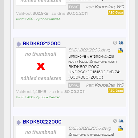
DWG
kat:
Koupelna, WC
Velikost
382,9kB
• ze dne
30.06.2011
AEC-Data
Umístil:
AEC
• Výrobce:
Sanitec
BKDK80212000
BKDK80212000.dwg
Sprchové a hydromasážní
kouty Kolo Sprchové kouty
BKDK80212000
UNSPSC:30181803 SfB:741
(800×800×2000)
DWG
kat:
Koupelna, WC
Velikost
1,48MB
• ze dne
30.06.2011
AEC-Data
Umístil:
AEC
• Výrobce:
Sanitec
BKDK80222000
BKDK80222000.dwg
Sprchové a hydromasážní