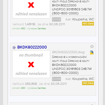
kouty Kolo Sprchové kouty
BKDK80222000
UNSPSC:30181803 SfB:741
(800×800×2000)
DWG
kat:
Koupelna, WC
Velikost
1,48MB
• ze dne
30.06.2011
AEC-Data
Umístil:
AEC
• Výrobce:
Sanitec
BKDK80222000
BKDK80222000.dwg
Sprchové a hydromasážní
kouty Kolo Sprchové kouty
BKDK80222000
UNSPSC:30181803 SfB:741
(800×800×2000)
DWG
kat:
Koupelna, WC
Velikost
383,8kB
• ze dne
30.06.2011
AEC-Data
Umístil:
AEC
• Výrobce:
Sanitec