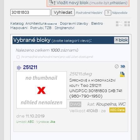
Vložit nový blok
(musíte být
přihlášeni
)
Podrobné hledání
Nápověda
Katalog
:
Architektura
•
Dopravní stavby
•
Elektro
•
/obecné
Mapování
•
Potrubí, TZB
•
Strojírenství
Vybrané bloky
:
blok
(zvolte kategorii vlevo)
Nalezeno celkem
1000
záznamů
hromadné stahování není pro váš účet dostupné
251211
251211.dwg
Sprchové a hydromasážní
kouty Tigo 251211
UNSPSC:30181803 SfB:741
(980×790×1950)
DWG
kat:
Koupelna, WC
Velikost
410kB
• ze
AEC-Data
dne
11.10.2019
Umístil:
AEC
• Výrobce:
Jika