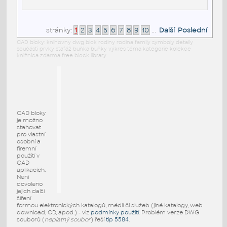
stránky:
1
2
3
4
5
6
7
8
9
10
...
Další
Poslední
CAD bloky: knihovny dwg blok rodiny rodina family symboly detaily
součásti prvky stafáž buňka buňky výkres téma kategorie kolekce
knižnica zdarma free block library
CAD bloky
je možno
stahovat
pro vlastní
osobní a
firemní
použití v
CAD
aplikacích.
Není
dovoleno
jejich další
šíření
formou elektronických katalogů, médií či služeb (jiné katalogy, web
download, CD, apod.) - viz
podmínky použití
. Problém verze DWG
souborů (
neplatný soubor
) řeší
tip 5584
.