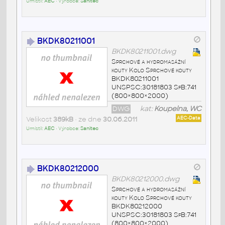
Umístil:
AEC
• Výrobce:
Sanitec
BKDK80211001
BKDK80211001.dwg
Sprchové a hydromasážní
kouty Kolo Sprchové kouty
BKDK80211001
UNSPSC:30181803 SfB:741
(800×800×2000)
DWG
kat:
Koupelna, WC
Velikost
389kB
• ze dne
30.06.2011
AEC-Data
Umístil:
AEC
• Výrobce:
Sanitec
BKDK80212000
BKDK80212000.dwg
Sprchové a hydromasážní
kouty Kolo Sprchové kouty
BKDK80212000
UNSPSC:30181803 SfB:741
(800×800×2000)