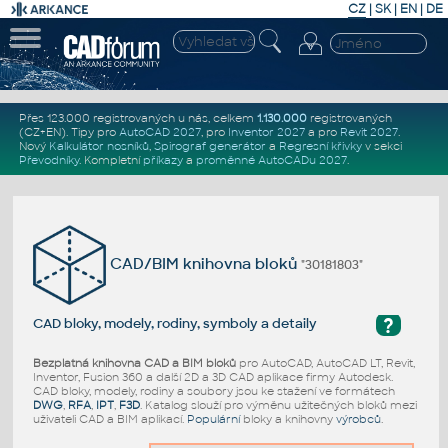
CZ
|
SK
|
EN
|
DE
Přes 123.000 registrovaných u nás, celkem
1.130.000
registrovaných
(CZ+EN)
. Tipy pro
AutoCAD 2027
, pro
Inventor 2027
a pro
Revit 2027
.
Nový
Kalkulátor nosníků
,
Spirograf generátor
a
Regresní křivky
v sekci
Převodníky
.
Kompletní
příkazy
a
proměnné AutoCADu 2027
.
CAD/BIM knihovna bloků
"30181803"
?
CAD bloky, modely, rodiny, symboly a detaily
Bezplatná knihovna CAD a BIM bloků
pro AutoCAD, AutoCAD LT, Revit,
Inventor, Fusion 360 a další 2D a 3D CAD aplikace firmy Autodesk.
CAD bloky, modely, rodiny a soubory jsou ke stažení ve formátech
DWG
,
RFA
,
IPT
,
F3D
. Katalog slouží pro výměnu užitečných bloků mezi
uživateli CAD a BIM aplikací.
Populární
bloky a knihovny
výrobců
.