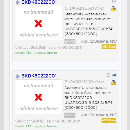
BKDK80222001
BKDK80222001.dwg
Sprchové a hydromasážní
kouty Kolo Sprchové kouty
BKDK80222001
UNSPSC:30181803 SfB:741
(800×800×2000)
DWG
kat:
Koupelna, WC
Velikost
383,3kB
• ze dne
30.06.2011
AEC-Data
Umístil:
AEC
• Výrobce:
Sanitec
BKDK80222001
BKDK80222001.dwg
Sprchové a hydromasážní
kouty Kolo Sprchové kouty
BKDK80222001
UNSPSC:30181803 SfB:741
(800×800×2000)
DWG
kat:
Koupelna, WC
Velikost
1,48MB
• ze dne
30.06.2011
AEC-Data
Umístil:
AEC
• Výrobce:
Sanitec