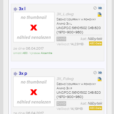
3x l
3X_L.dwg
Sedací soupravy a pohovky
Animo 3x l
UNSPSC:56101502 SfB:820
(1970×900×980)
DWG
kat:
Nábytek
Velikost
14,23MB
•
AEC-Data
ze dne
06.04.2017
Umístil:
AEC
• Výrobce:
Aksamite
3x p
3X_P.dwg
Sedací soupravy a pohovky
Animo 3x p
UNSPSC:56101502 SfB:820
(1970×900×980)
DWG
kat:
Nábytek
Velikost
14,19MB
•
AEC-Data
ze dne
06.04.2017