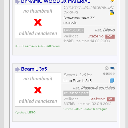
DYNAMIC WOOD 3X MATERIAL
Dynamic_3X_Material_Blo
ck.dwg
Dynamický trám 3X
materiál
DWG2007
kat:
Dřevo
Velikost
Staženo:
2565
x
116kB
• ze dne
14.02.2009
Umístil:
nameci
• Autor:
Jeff Brown
Beam L 3x5
Beam L 3x5.ipt
Lego Beam L 3x5
kat:
Plastové součásti
Inventor part
Velikost
Staženo:
162
x
397kB
• ze dne
02.06.2012
Umístil:
LatCh
• Autor:
K.Arreguin
•
Výrobce:
LEGO