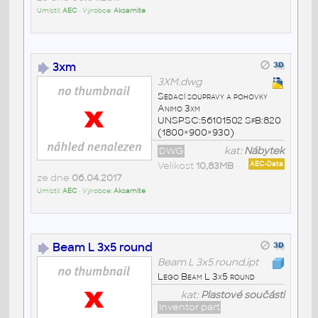
Umístil:
AEC
• Výrobce:
Aksamite
3xm
3XM.dwg
Sedací soupravy a pohovky
Animo 3xm
UNSPSC:56101502 SfB:820
(1800×900×930)
DWG
kat:
Nábytek
Velikost
10,83MB
•
AEC-Data
ze dne
06.04.2017
Umístil:
AEC
• Výrobce:
Aksamite
Beam L 3x5 round
Beam L 3x5 round.ipt
Lego Beam L 3x5 round
kat:
Plastové součásti
Inventor part