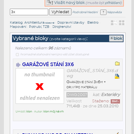
Vložit nový blok
(musíte být
přihlášeni
)
Podrobné hledání
Nápověda
Katalog
:
Architektura
•
Dopravní stavby
•
Elektro
•
/obecné
Mapování
•
Potrubí, TZB
•
Strojírenství
Vybrané bloky
:
blok
(zvolte kategorii vlevo)
Nalezeno celkem
96
záznamů
hromadné stahování není pro váš účet dostupné
GARÁŽOVÉ STÁNÍ 3X6
GARÁŽOVÉ_STÁNÍ_3X6.d
wg
Garážové stání 3x6m +
ori.výpis materiálu
DWG2007
kat:
Exteriéry
Velikost
Staženo:
3941
x
711,4kB
• ze dne
25.03.2010
Umístil:
klon
• Autor:
klon můj návrh