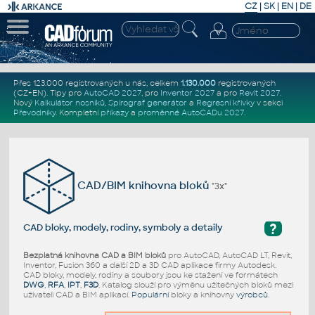
CZ
|
SK
|
EN
|
DE
Přes 123.000 registrovaných u nás, celkem
1.130.000
registrovaných
(CZ+EN)
. Tipy pro
AutoCAD 2027
, pro
Inventor 2027
a pro
Revit 2027
.
Nový
Kalkulátor nosníků
,
Spirograf generátor
a
Regresní křivky
v sekci
Převodníky
.
Kompletní
příkazy
a
proměnné AutoCADu 2027
.
CAD/BIM knihovna bloků
"3x"
?
CAD bloky, modely, rodiny, symboly a detaily
Bezplatná knihovna CAD a BIM bloků
pro AutoCAD, AutoCAD LT, Revit,
Inventor, Fusion 360 a další 2D a 3D CAD aplikace firmy Autodesk.
CAD bloky, modely, rodiny a soubory jsou ke stažení ve formátech
DWG
,
RFA
,
IPT
,
F3D
. Katalog slouží pro výměnu užitečných bloků mezi
uživateli CAD a BIM aplikací.
Populární
bloky a knihovny
výrobců
.