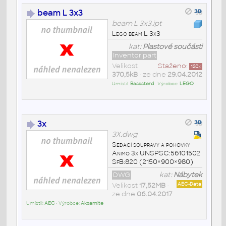
beam L 3x3
beam L 3x3.ipt
Lego beam L 3x3
kat:
Plastové součásti
Inventor part
Velikost
Staženo:
120
x
370,5kB
• ze dne
29.04.2012
Umístil:
Basssterd
• Výrobce:
LEGO
3x
3X.dwg
Sedací soupravy a pohovky
Animo 3x UNSPSC:56101502
SfB:820 (2150×900×980)
DWG
kat:
Nábytek
Velikost
17,52MB
•
AEC-Data
ze dne
06.04.2017
Umístil:
AEC
• Výrobce:
Aksamite