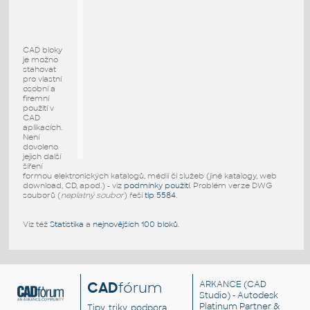
CAD bloky
je možno
stahovat
pro vlastní
osobní a
firemní
použití v
CAD
aplikacích.
Není
dovoleno
jejich další
šíření
formou elektronických katalogů, médií či služeb (jiné katalogy, web
download, CD, apod.) - viz
podmínky použití
. Problém verze DWG
souborů (
neplatný soubor
) řeší
tip 5584
.
Viz též
Statistika
a
nejnovějších 100 bloků
.
CAD
fórum
ARKANCE
(CAD
Studio) - Autodesk
Platinum Partner &
Tipy, triky, podpora,