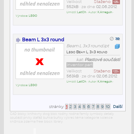
Velikost
Staženo:
125
x
552kB
• ze dne
02.06.2012
Umístil:
LatCh
• Autor:
K.Arreguin
•
Výrobce:
LEGO
Beam L 3x3 round
Beam L 3x3 round.ipt
Lego Beam L 3x3 round
kat:
Plastové součásti
Inventor part
Velikost
Staženo:
120
x
563kB
• ze dne
02.06.2012
Umístil:
LatCh
• Autor:
K.Arreguin
•
Výrobce:
LEGO
stránky:
1
2
3
4
5
6
7
8
9
10
Další
CAD bloky: knihovny dwg blok rodiny rodina family symboly detaily
součásti prvky stafáž buňka buňky výkres téma kategorie kolekce
knižnica zdarma free block library