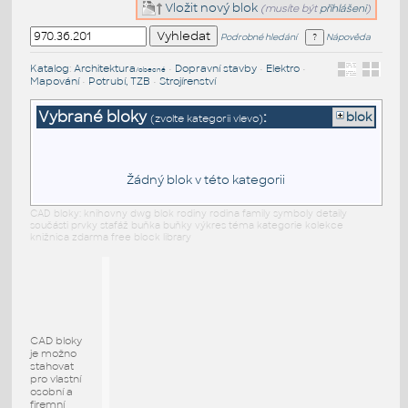
Vložit nový blok
(musíte být
přihlášeni
)
Podrobné hledání
Nápověda
Katalog
:
Architektura
•
Dopravní stavby
•
Elektro
•
/obecné
Mapování
•
Potrubí, TZB
•
Strojírenství
Vybrané bloky
:
blok
(zvolte kategorii vlevo)
Žádný blok v této kategorii
CAD bloky: knihovny dwg blok rodiny rodina family symboly detaily
součásti prvky stafáž buňka buňky výkres téma kategorie kolekce
knižnica zdarma free block library
CAD bloky
je možno
stahovat
pro vlastní
osobní a
firemní