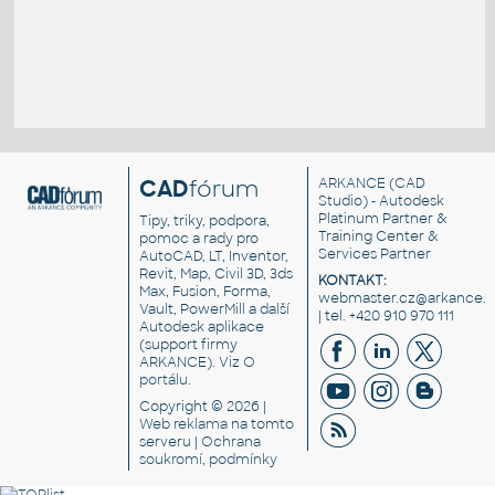
CAD
fórum
ARKANCE
(CAD
Studio) - Autodesk
Platinum Partner &
Tipy, triky, podpora,
Training Center &
pomoc a rady pro
Services Partner
AutoCAD, LT, Inventor,
Revit, Map, Civil 3D, 3ds
KONTAKT:
Max, Fusion, Forma,
webmaster.cz@arkance.w
Vault, PowerMill a další
| tel. +420 910 970 111
Autodesk aplikace
(support firmy
ARKANCE). Viz
O
portálu
.
Copyright © 2026 |
Web reklama
na tomto
serveru |
Ochrana
soukromí, podmínky