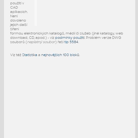
použití v
CAD
aplikacích.
Není
dovoleno
jejich další
šíření
formou elektronických katalogů, médií či služeb (jiné katalogy, web
download, CD, apod.) - viz
podmínky použití
. Problém verze DWG
souborů (
neplatný soubor
) řeší
tip 5584
.
Viz též
Statistika
a
nejnovějších 100 bloků
.