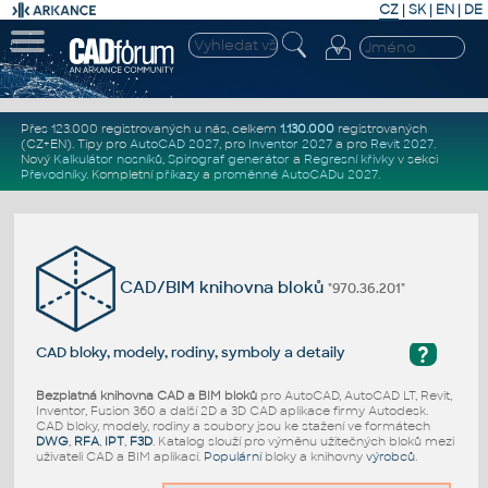
CZ
|
SK
|
EN
|
DE
Přes 123.000 registrovaných u nás, celkem
1.130.000
registrovaných
(CZ+EN)
. Tipy pro
AutoCAD 2027
, pro
Inventor 2027
a pro
Revit 2027
.
Nový
Kalkulátor nosníků
,
Spirograf generátor
a
Regresní křivky
v sekci
Převodníky
.
Kompletní
příkazy
a
proměnné AutoCADu 2027
.
CAD/BIM knihovna bloků
"970.36.201"
?
CAD bloky, modely, rodiny, symboly a detaily
Bezplatná knihovna CAD a BIM bloků
pro AutoCAD, AutoCAD LT, Revit,
Inventor, Fusion 360 a další 2D a 3D CAD aplikace firmy Autodesk.
CAD bloky, modely, rodiny a soubory jsou ke stažení ve formátech
DWG
,
RFA
,
IPT
,
F3D
. Katalog slouží pro výměnu užitečných bloků mezi
uživateli CAD a BIM aplikací.
Populární
bloky a knihovny
výrobců
.