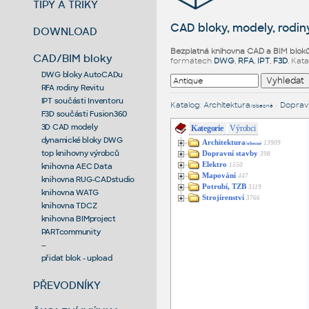
TIPY A TRIKY
CAD bloky, modely, rodiny
DOWNLOAD
Bezplatná knihovna CAD a BIM blok
CAD/BIM bloky
formátech
DWG
,
RFA
,
IPT
,
F3D
. Kat
DWG bloky AutoCADu
RFA rodiny Revitu
IPT součásti Inventoru
Katalog
:
Architektura
•
Dopravn
/obecné
F3D součásti Fusion360
3D CAD modely
Kategorie
Výrobci
dynamické bloky DWG
Architektura
13909
/obecné
top knihovny výrobců
Dopravní stavby
398
Elektro
1550
knihovna AEC Data
Mapování
447
knihovna RUG-CADstudio
Potrubí, TZB
3119
knihovna WATG
Strojírenství
3766
knihovna TDCZ
knihovna BIMproject
PARTcommunity
--
přidat blok - upload
PŘEVODNÍKY