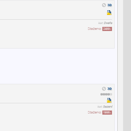
kat:
Dveře
Staženo:
2499
x
kat:
Sezení
Staženo:
1986
x