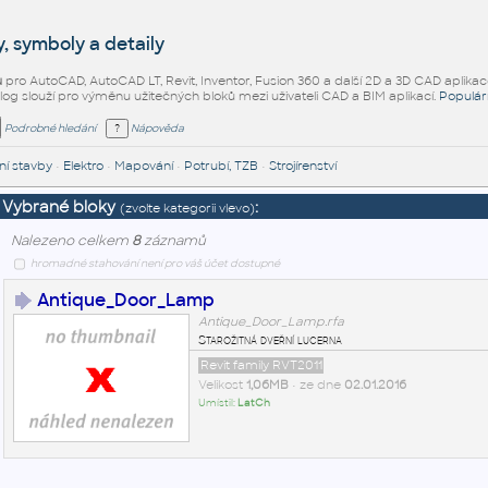
, symboly a detaily
ů
pro AutoCAD, AutoCAD LT, Revit, Inventor, Fusion 360 a další 2D a 3D CAD aplikac
alog slouží pro výměnu užitečných bloků mezi uživateli CAD a BIM aplikací.
Populár
Podrobné hledání
Nápověda
í stavby
•
Elektro
•
Mapování
•
Potrubí, TZB
•
Strojírenství
Vybrané bloky
:
(zvolte kategorii vlevo)
Nalezeno celkem
8
záznamů
hromadné stahování není pro váš účet dostupné
Antique_Door_Lamp
Antique_Door_Lamp.rfa
Starožitná dveřní lucerna
Revit family RVT2011
Velikost
1,06MB
• ze dne
02.01.2016
Umístil:
LatCh