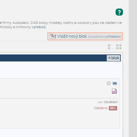
?
e firmy Autodesk. CAD bloky, modely, rodiny a soubory jsou ke stažení ve
ní
bloky a knihovny
výrobců
.
Vložit nový blok
(musíte být
přihlášeni
)
blok
kat:
Osvětlení
Staženo:
382
x