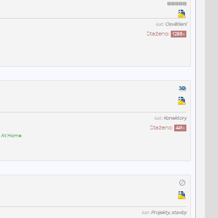
kat:
Osvětlení
Staženo:
1286
x
kat:
Konektory
Staženo:
441
x
 At Home
kat:
Projekty, stavby