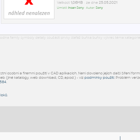
Velikost
1,06MB
• ze dne
25.05.2021
Umístil:
Insan Sony
• Autor:
Sony
odina family symboly detaily součásti prvky stafáž buňka buňky výkres téma kategorie
ní osobní a firemní použití v CAD aplikacích. Není dovoleno jejich další šíření for
žeb (jiné katalogy, web download, CD, apod.) - viz
podmínky použití
. Problém ver
5584
.
bloků
.