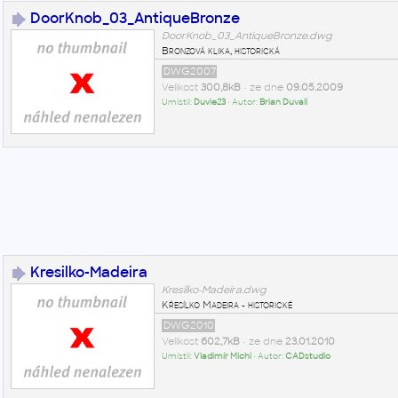
DoorKnob_03_AntiqueBronze
DoorKnob_03_AntiqueBronze.dwg
Bronzová klika, historická
DWG2007
Velikost
300,8kB
• ze dne
09.05.2009
Umístil:
Duvie23
• Autor:
Brian Duvall
Kresilko-Madeira
Kresilko-Madeira.dwg
Křesílko Madeira - historické
DWG2010
Velikost
602,7kB
• ze dne
23.01.2010
Umístil:
Vladimír Michl
• Autor:
CADstudio