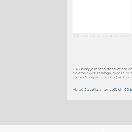
CAD bloky: knihovny dwg blok rodiny r
CAD bloky je možno stahovat pro vlast
elektronických katalogů, médií či slu
souborů (
neplatný soubor
) řeší
tip 
Viz též
Statistika
a
nejnovějších 100 