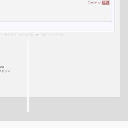
Staženo:
291
x
 kolekce knižnica zdarma free block library
mou
ze DWG