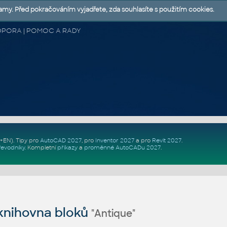
lamy. Před pokračováním vyjadřete, zda souhlasíte s použitím cookies.
 PODPORA | POMOC A RADY
Z+EN)
. Tipy pro
AutoCAD 2027
, pro
Inventor 2027
a pro
Revit 2027
.
řevodníky
.
Kompletní
příkazy
a
proměnné AutoCADu 2027
.
nihovna bloků
"Antique"