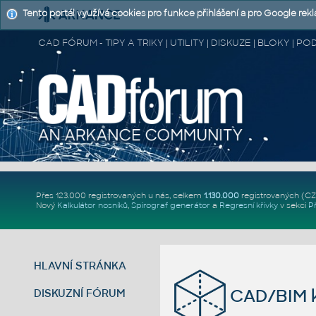
Tento portál využívá cookies pro funkce přihlášení a pro Google rek
CAD FÓRUM - TIPY A TRIKY | UTILITY | DISKUZE | BLOKY |
Přes 123.000 registrovaných u nás, celkem
1.130.000
registrovaných (C
Nový
Kalkulátor nosníků
,
Spirograf generátor
a
Regresní křivky
v sekci
P
HLAVNÍ STRÁNKA
CAD/BIM k
DISKUZNÍ FÓRUM