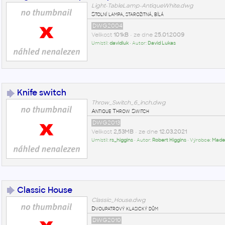
Light-TableLamp-AntiqueWhite.dwg
Stolní lampa, starožitná, bílá
DWG2004
Velikost
101kB
• ze dne
25.01.2009
Umístil:
davidluk
• Autor:
David Lukas
Knife switch
Throw_Switch_6_inch.dwg
Antique Throw Switch
DWG2013
Velikost
2,53MB
• ze dne
12.03.2021
Umístil:
rs_higgins
• Autor:
Robert Higgins
• Výrobce:
Made
Classic House
Classic_House.dwg
Dvoupatrový klasický dům
DWG2010