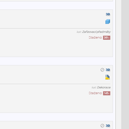
kat:
Zařizovací předměty
Staženo:
361
x
kat:
Dekorace
Staženo:
145
x