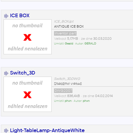
ICE BOX
ICE_BOX.ipt
ANTIQUE ICE BOX
Inventor part
Velikost
5,17MB
• ze dne
30.03.2020
Umístil:
Geald
• Autor:
GERALD
Switch_3D
Switch_3D.DWG
Starožitný vypínač
DWG2007
Velikost
836,4kB
• ze dne
04.02.2014
Umístil:
phxn
• Autor:
phxn
Light-TableLamp-AntiqueWhite