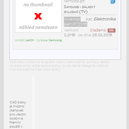
remote.ipt
Samsung - dálkový
ovládač (TV)
Inventor
kat:
Elektronika
part IPT2018
Velikost
Staženo:
196
x
2,2MB
• ze dne
26.02.2018
Umístil:
LatCh
• Výrobce:
Samsung
CAD bloky: knihovny dwg blok rodiny rodina family symboly detaily
součásti prvky stafáž buňka buňky výkres téma kategorie kolekce
knižnica zdarma free block library
CAD bloky
je možno
stahovat
pro vlastní
osobní a
firemní
použití v