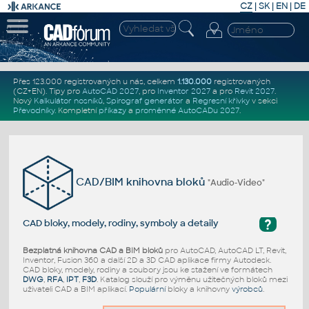
CZ
|
SK
|
EN
|
DE
Přes 123.000 registrovaných u nás, celkem
1.130.000
registrovaných
(CZ+EN)
. Tipy pro
AutoCAD 2027
, pro
Inventor 2027
a pro
Revit 2027
.
Nový
Kalkulátor nosníků
,
Spirograf generátor
a
Regresní křivky
v sekci
Převodníky
.
Kompletní
příkazy
a
proměnné AutoCADu 2027
.
CAD/BIM knihovna bloků
"Audio-Video"
?
CAD bloky, modely, rodiny, symboly a detaily
Bezplatná knihovna CAD a BIM bloků
pro AutoCAD, AutoCAD LT, Revit,
Inventor, Fusion 360 a další 2D a 3D CAD aplikace firmy Autodesk.
CAD bloky, modely, rodiny a soubory jsou ke stažení ve formátech
DWG
,
RFA
,
IPT
,
F3D
. Katalog slouží pro výměnu užitečných bloků mezi
uživateli CAD a BIM aplikací.
Populární
bloky a knihovny
výrobců
.