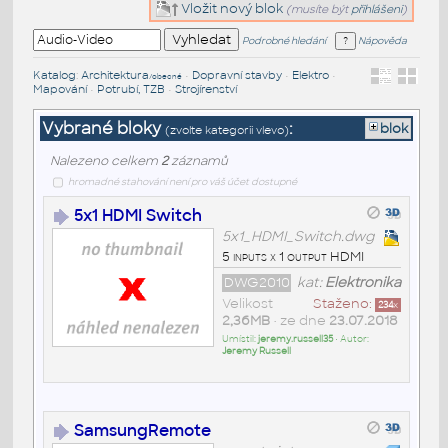
Vložit nový blok
(musíte být
přihlášeni
)
Podrobné hledání
Nápověda
Katalog
:
Architektura
•
Dopravní stavby
•
Elektro
•
/obecné
Mapování
•
Potrubí, TZB
•
Strojírenství
Vybrané bloky
:
blok
(zvolte kategorii vlevo)
Nalezeno celkem
2
záznamů
hromadné stahování není pro váš účet dostupné
5x1 HDMI Switch
5x1_HDMI_Switch.dwg
5 inputs x 1 output HDMI
DWG2010
kat:
Elektronika
Velikost
Staženo:
234
x
2,36MB
• ze dne
23.07.2018
Umístil:
jeremy.russell35
• Autor:
Jeremy Russell
SamsungRemote