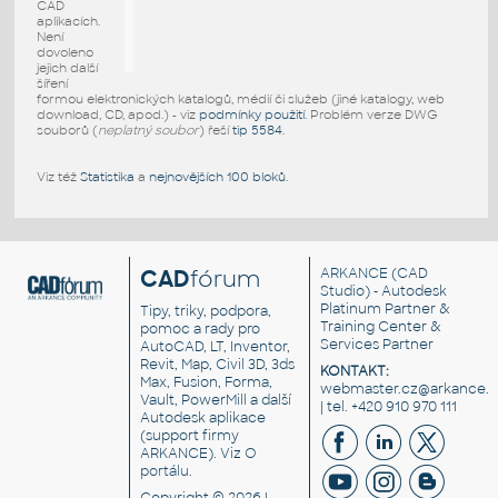
CAD
aplikacích.
Není
dovoleno
jejich další
šíření
formou elektronických katalogů, médií či služeb (jiné katalogy, web
download, CD, apod.) - viz
podmínky použití
. Problém verze DWG
souborů (
neplatný soubor
) řeší
tip 5584
.
Viz též
Statistika
a
nejnovějších 100 bloků
.
CAD
fórum
ARKANCE
(CAD
Studio) - Autodesk
Platinum Partner &
Tipy, triky, podpora,
Training Center &
pomoc a rady pro
Services Partner
AutoCAD, LT, Inventor,
Revit, Map, Civil 3D, 3ds
KONTAKT:
Max, Fusion, Forma,
webmaster.cz@arkance.w
Vault, PowerMill a další
| tel. +420 910 970 111
Autodesk aplikace
(support firmy
ARKANCE). Viz
O
portálu
.
Copyright © 2026 |