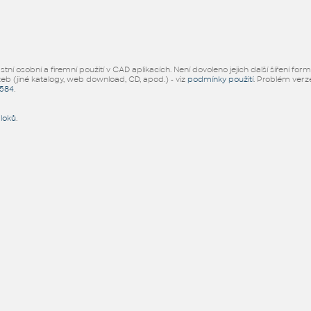
ní osobní a firemní použití v CAD aplikacích. Není dovoleno jejich další šíření for
žeb (jiné katalogy, web download, CD, apod.) - viz
podmínky použití
. Problém ver
5584
.
bloků
.