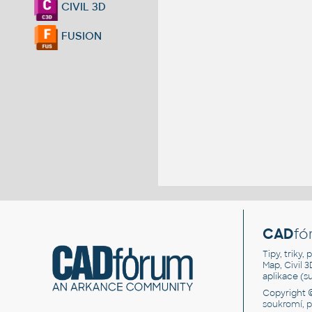
CIVIL 3D
FUSION
CAD
fó
Tipy, triky
Map, Civil 
aplikace (
Copyright 
soukromí, 