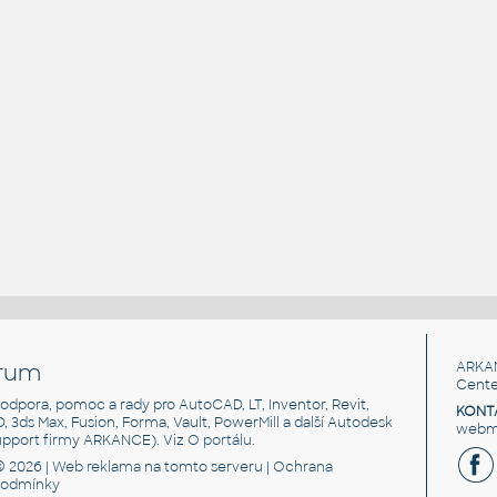
rum
ARKA
Cente
, podpora, pomoc a rady pro AutoCAD, LT, Inventor, Revit,
KONT
3D, 3ds Max, Fusion, Forma, Vault, PowerMill a další Autodesk
webma
support firmy ARKANCE). Viz
O portálu
.
© 2026 |
Web reklama
na tomto serveru |
Ochrana
podmínky