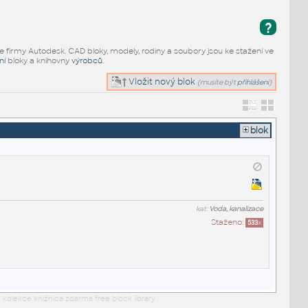
?
e firmy Autodesk. CAD bloky, modely, rodiny a soubory jsou ke stažení ve
ní
bloky a knihovny
výrobců
.
Vložit nový blok
(musíte být
přihlášeni
)
blok
kat:
Voda, kanalizace
Staženo:
533
x
 kolekce knižnica zdarma free block library