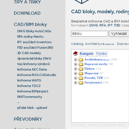
TIPY A TRIKY
CAD bloky, modely, rodiny
DOWNLOAD
Bezplatná knihovna CAD a BIM blok
CAD/BIM bloky
formátech
DWG
,
RFA
,
IPT
,
F3D
. Kat
DWG bloky AutoCADu
RFA rodiny Revitu
IPT součásti Inventoru
Katalog
:
Architektura
•
Dopravn
/obecné
F3D součásti Fusion360
3D CAD modely
Kategorie
Výrobci
dynamické bloky DWG
Architektura
13909
/obecné
top knihovny výrobců
Dopravní stavby
398
Elektro
1550
knihovna AEC Data
Mapování
447
knihovna RUG-CADstudio
Potrubí, TZB
3119
knihovna WATG
Strojírenství
3766
knihovna TDCZ
knihovna BIMproject
PARTcommunity
--
přidat blok - upload
PŘEVODNÍKY
CAD bloky: knihovny dwg blok rodiny r