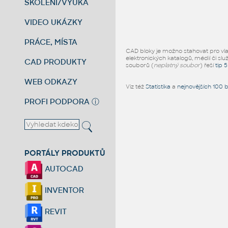
ŠKOLENÍ/VÝUKA
VIDEO UKÁZKY
PRÁCE, MÍSTA
CAD bloky je možno stahovat pro vlast
elektronických katalogů, médií či slu
CAD PRODUKTY
souborů (
neplatný soubor
) řeší
tip 
WEB ODKAZY
Viz též
Statistika
a
nejnovějších 100 
PROFI PODPORA
ⓘ
PORTÁLY PRODUKTŮ
AUTOCAD
INVENTOR
REVIT