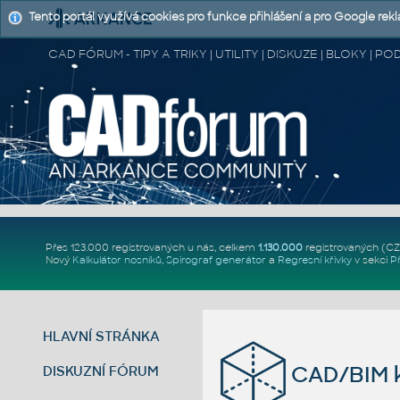
Tento portál využívá cookies pro funkce přihlášení a pro Google rek
CAD FÓRUM - TIPY A TRIKY | UTILITY | DISKUZE | BLOKY |
Přes 123.000 registrovaných u nás, celkem
1.130.000
registrovaných (C
Nový
Kalkulátor nosníků
,
Spirograf generátor
a
Regresní křivky
v sekci
P
HLAVNÍ STRÁNKA
CAD/BIM k
DISKUZNÍ FÓRUM