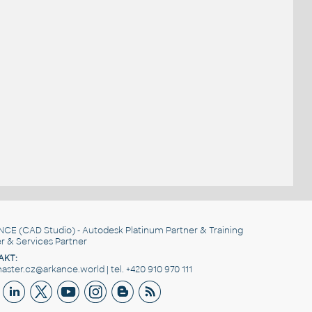
NCE
(CAD Studio) - Autodesk Platinum Partner & Training
r & Services Partner
AKT:
ster.cz@arkance.world | tel. +420 910 970 111