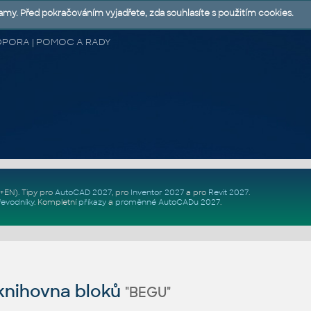
lamy. Před pokračováním vyjadřete, zda souhlasíte s použitím cookies.
 PODPORA | POMOC A RADY
Z+EN)
. Tipy pro
AutoCAD 2027
, pro
Inventor 2027
a pro
Revit 2027
.
řevodníky
.
Kompletní
příkazy
a
proměnné AutoCADu 2027
.
nihovna bloků
"BEGU"