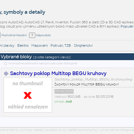
, symboly a detaily
ů
pro AutoCAD, AutoCAD LT, Revit, Inventor, Fusion 360 a další 2D a 3D CAD aplikac
alog slouží pro výměnu užitečných bloků mezi uživateli CAD a BIM aplikací.
Populár
Podrobné hledání
Nápověda
í stavby
•
Elektro
•
Mapování
•
Potrubí, TZB
•
Strojírenství
Vybrané bloky
:
(zvolte kategorii vlevo)
hromadné stahování není pro váš účet dostupné
Sachtovy poklop Multitop BEGU kruhovy
Sachtovy_poklop_Multitop_BEGU_kruhovy.dwg
Šachtový poklop Multitop BEGU kruhový
DWG2000
Velikost
900,1kB
• ze dne
30.05.2018
Umístil:
JitaB
odina family symboly detaily součásti prvky stafáž buňka buňky výkres téma kategorie