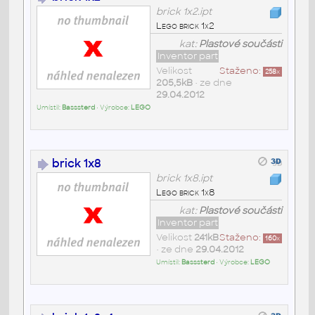
brick 1x2.ipt
Lego brick 1x2
kat:
Plastové součásti
Inventor part
Velikost
Staženo:
258
x
205,5kB
• ze dne
29.04.2012
Umístil:
Basssterd
• Výrobce:
LEGO
brick 1x8
brick 1x8.ipt
Lego brick 1x8
kat:
Plastové součásti
Inventor part
Velikost
241kB
Staženo:
160
x
• ze dne
29.04.2012
Umístil:
Basssterd
• Výrobce:
LEGO