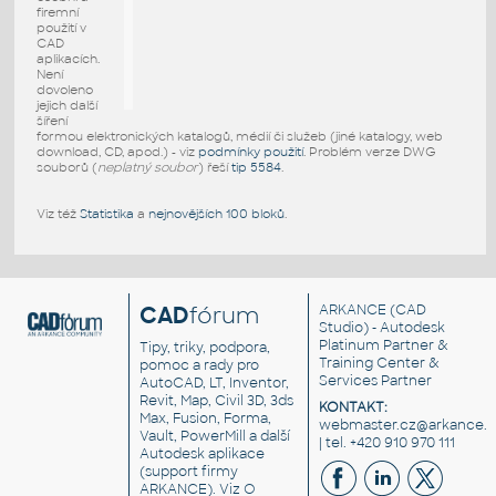
firemní
použití v
CAD
aplikacích.
Není
dovoleno
jejich další
šíření
formou elektronických katalogů, médií či služeb (jiné katalogy, web
download, CD, apod.) - viz
podmínky použití
. Problém verze DWG
souborů (
neplatný soubor
) řeší
tip 5584
.
Viz též
Statistika
a
nejnovějších 100 bloků
.
CAD
fórum
ARKANCE
(CAD
Studio) - Autodesk
Platinum Partner &
Tipy, triky, podpora,
Training Center &
pomoc a rady pro
Services Partner
AutoCAD, LT, Inventor,
Revit, Map, Civil 3D, 3ds
KONTAKT:
Max, Fusion, Forma,
webmaster.cz@arkance.w
Vault, PowerMill a další
| tel. +420 910 970 111
Autodesk aplikace
(support firmy
ARKANCE). Viz
O