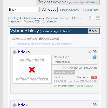
Vložit nový blok
(musíte být
přihlášeni
)
Podrobné hledání
Nápověda
Katalog
:
Architektura
•
Dopravní stavby
•
Elektro
•
/obecné
Mapování
•
Potrubí, TZB
•
Strojírenství
Vybrané bloky
:
blok
(zvolte kategorii vlevo)
Nalezeno celkem
692
záznamů
hromadné stahování není pro váš účet dostupné
bricks
bricks.ipt
Lego bricks
kat:
Plastové součásti
Inventor part
Velikost
Staženo:
177
x
377,5kB
• ze dne
29.04.2012
Umístil:
Basssterd
• Výrobce:
LEGO
brick