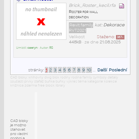
Brick_Roster_kecil.rfa
Roster for wall
decoration
Revit family
kat:
Dekorace
RVT2021
Velikost
Staženo:
367
x
448kB
• ze dne
21.08.2025
Umístil:
caeryn
• Autor:
RS
stránky:
1
2
3
4
5
6
7
8
9
10
...
Další
Poslední
CAD bloky: knihovny dwg blok rodiny rodina family symboly detaily
součásti prvky stafáž buňka buňky výkres téma kategorie kolekce
knižnica zdarma free block library
CAD bloky
je možno
stahovat
pro vlastní
osobní a