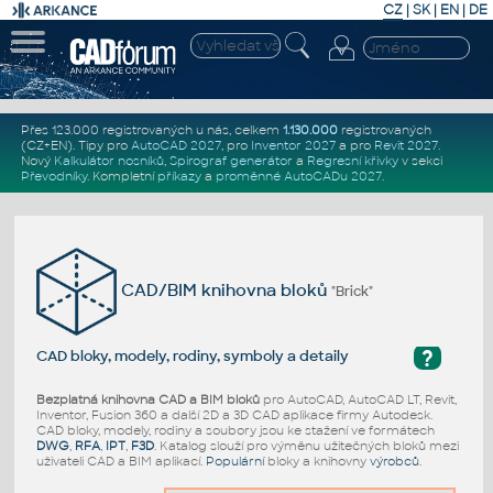
CZ
|
SK
|
EN
|
DE
Přes 123.000 registrovaných u nás, celkem
1.130.000
registrovaných
(CZ+EN)
. Tipy pro
AutoCAD 2027
, pro
Inventor 2027
a pro
Revit 2027
.
Nový
Kalkulátor nosníků
,
Spirograf generátor
a
Regresní křivky
v sekci
Převodníky
.
Kompletní
příkazy
a
proměnné AutoCADu 2027
.
CAD/BIM knihovna bloků
"Brick"
?
CAD bloky, modely, rodiny, symboly a detaily
Bezplatná knihovna CAD a BIM bloků
pro AutoCAD, AutoCAD LT, Revit,
Inventor, Fusion 360 a další 2D a 3D CAD aplikace firmy Autodesk.
CAD bloky, modely, rodiny a soubory jsou ke stažení ve formátech
DWG
,
RFA
,
IPT
,
F3D
. Katalog slouží pro výměnu užitečných bloků mezi
uživateli CAD a BIM aplikací.
Populární
bloky a knihovny
výrobců
.