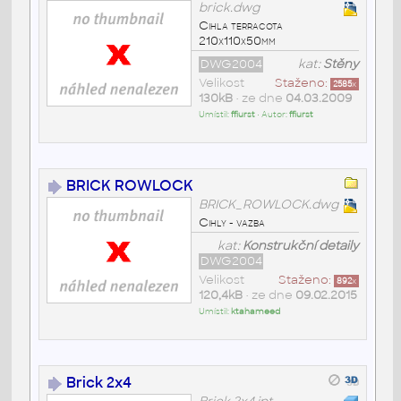
brick.dwg
Cihla terracota
210x110x50mm
DWG2004
kat:
Stěny
Velikost
Staženo:
2585
x
130kB
• ze dne
04.03.2009
Umístil:
ffiurst
• Autor:
ffiurst
BRICK ROWLOCK
BRICK_ROWLOCK.dwg
Cihly - vazba
kat:
Konstrukční detaily
DWG2004
Velikost
Staženo:
892
x
120,4kB
• ze dne
09.02.2015
Umístil:
ktahameed
Brick 2x4