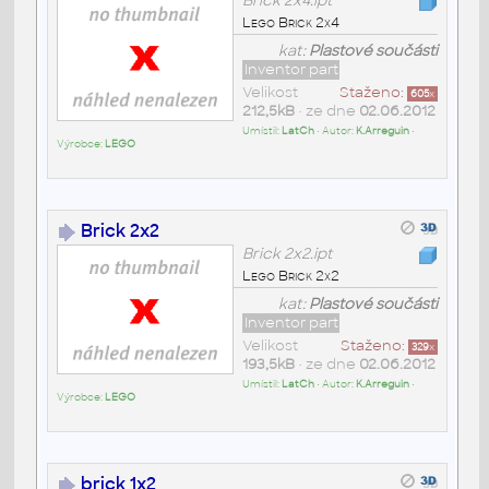
Brick 2x4.ipt
Lego Brick 2x4
kat:
Plastové součásti
Inventor part
Velikost
Staženo:
605
x
212,5kB
• ze dne
02.06.2012
Umístil:
LatCh
• Autor:
K.Arreguin
•
Výrobce:
LEGO
Brick 2x2
Brick 2x2.ipt
Lego Brick 2x2
kat:
Plastové součásti
Inventor part
Velikost
Staženo:
329
x
193,5kB
• ze dne
02.06.2012
Umístil:
LatCh
• Autor:
K.Arreguin
•
Výrobce:
LEGO
brick 1x2