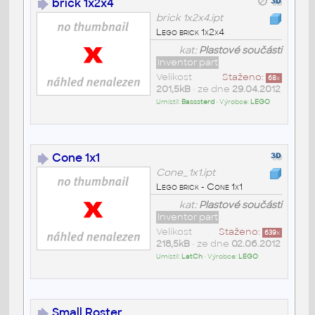
brick 1x2x4
brick 1x2x4.ipt
Lego brick 1x2x4
kat:
Plastové součásti
Inventor part
Velikost
Staženo:
68
x
201,5kB
• ze dne
29.04.2012
Umístil:
Basssterd
• Výrobce:
LEGO
Cone 1x1
Cone_1x1.ipt
Lego brick - Cone 1x1
kat:
Plastové součásti
Inventor part
Velikost
Staženo:
639
x
218,5kB
• ze dne
02.06.2012
Umístil:
LatCh
• Výrobce:
LEGO
Small Roster