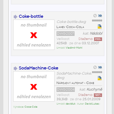
Coke-bottle
Coke-bottle.dwg
Lahev Coca-Cola
DWG2007
kat:
Nádobí
Velikost
Staženo:
3183
x
425kB
• ze dne
03.12.2007
Umístil:
Vladimír Michl
SodaMachine-Coke
SodaMachine-Coke.
dwg
Nápojový automat - Coke
DWG2004
kat:
Kuchyně
Velikost
Staženo:
1967
x
39,3kB
• ze dne
25.01.2009
Umístil:
davidluk
• Autor:
David Lukas
•
Výrobce:
Coca-Cola