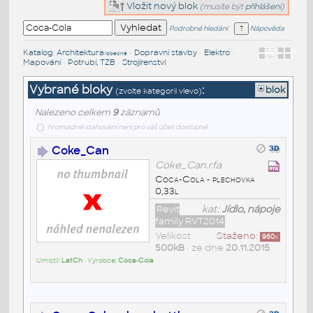
Vložit nový blok
(musíte být
přihlášeni
)
Podrobné hledání
Nápověda
Katalog
:
Architektura
•
Dopravní stavby
•
Elektro
•
/obecné
Mapování
•
Potrubí, TZB
•
Strojírenství
Vybrané bloky
:
blok
(zvolte kategorii vlevo)
Nalezeno celkem
9
záznamů
hromadné stahování není pro váš účet dostupné
Coke_Can
Coke_Can.rfa
Coca-Cola - plechovka
0,33l
Revit
kat:
Jídlo, nápoje
family RVT2014
Velikost
Staženo:
960
x
500kB
• ze dne
20.11.2015
Umístil:
LatCh
• Výrobce:
Coca-Cola