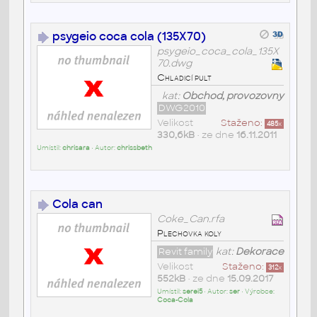
psygeio coca cola (135X70)
psygeio_coca_cola_135X
70.dwg
Chladicí pult
kat:
Obchod, provozovny
DWG2010
Velikost
Staženo:
485
x
330,6kB
• ze dne
16.11.2011
Umístil:
chrisara
• Autor:
chrissbeth
Cola can
Coke_Can.rfa
Plechovka koly
Revit family
kat:
Dekorace
Velikost
Staženo:
312
x
552kB
• ze dne
15.09.2017
Umístil:
serei5
• Autor:
ser
• Výrobce:
Coca-Cola