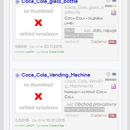
Coca_Cola_glass_bottle
Coca_Cola_glass_b
ottle.rfa
Coca-Cola - skleněná
láhev
Revit
kat:
Jídlo, nápoje
family RVT2014
Velikost
Staženo:
919
x
592kB
• ze dne
20.11.2015
Umístil:
LatCh
• Výrobce:
Coca-Cola
Coca_Cola_Vending_Machine
Coca_Cola_Vendin
g_Machine.rfa
Nápojový automat Coca-
Cola
kat:
Obchod, provozovny
Revit family RVT2014
Velikost
Staženo:
726
x
2,62MB
• ze dne
10.01.2016
Umístil:
LatCh
• Výrobce:
Coca-Cola