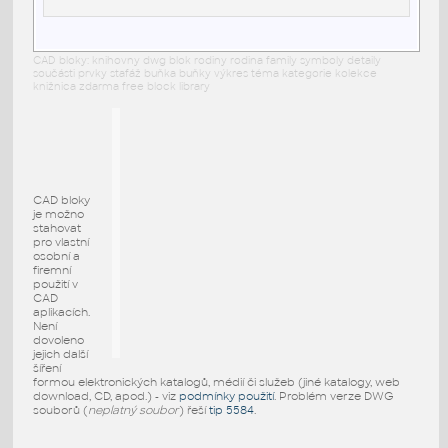
CAD bloky: knihovny dwg blok rodiny rodina family symboly detaily
součásti prvky stafáž buňka buňky výkres téma kategorie kolekce
knižnica zdarma free block library
CAD bloky
je možno
stahovat
pro vlastní
osobní a
firemní
použití v
CAD
aplikacích.
Není
dovoleno
jejich další
šíření
formou elektronických katalogů, médií či služeb (jiné katalogy, web
download, CD, apod.) - viz
podmínky použití
. Problém verze DWG
souborů (
neplatný soubor
) řeší
tip 5584
.