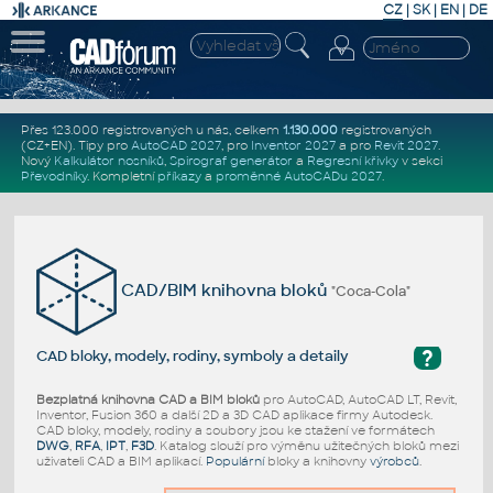
CZ
|
SK
|
EN
|
DE
Přes 123.000 registrovaných u nás, celkem
1.130.000
registrovaných
(CZ+EN)
. Tipy pro
AutoCAD 2027
, pro
Inventor 2027
a pro
Revit 2027
.
Nový
Kalkulátor nosníků
,
Spirograf generátor
a
Regresní křivky
v sekci
Převodníky
.
Kompletní
příkazy
a
proměnné AutoCADu 2027
.
CAD/BIM knihovna bloků
"Coca-Cola"
?
CAD bloky, modely, rodiny, symboly a detaily
Bezplatná knihovna CAD a BIM bloků
pro AutoCAD, AutoCAD LT, Revit,
Inventor, Fusion 360 a další 2D a 3D CAD aplikace firmy Autodesk.
CAD bloky, modely, rodiny a soubory jsou ke stažení ve formátech
DWG
,
RFA
,
IPT
,
F3D
. Katalog slouží pro výměnu užitečných bloků mezi
uživateli CAD a BIM aplikací.
Populární
bloky a knihovny
výrobců
.