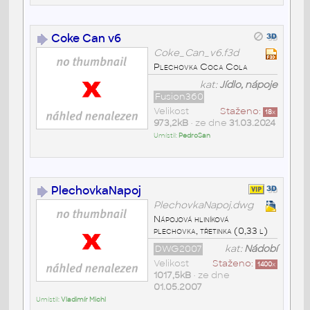
Coke Can v6
Coke_Can_v6.f3d
Plechovka Coca Cola
kat:
Jídlo, nápoje
Fusion360
Velikost
Staženo:
18
x
973,2kB
• ze dne
31.03.2024
Umístil:
PedroSan
PlechovkaNapoj
PlechovkaNapoj.dwg
Nápojová hliníková
plechovka, třetinka (0,33 l)
DWG2007
kat:
Nádobí
Velikost
Staženo:
1400
x
1017,5kB
• ze dne
01.05.2007
Umístil:
Vladimír Michl