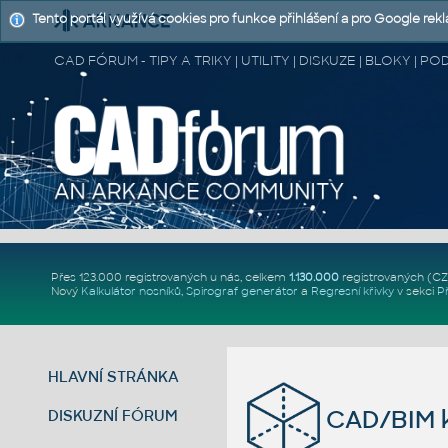
Tento portál využívá cookies pro funkce přihlášení a pro Google rek
CAD FÓRUM - TIPY A TRIKY | UTILITY | DISKUZE | BLOKY |
Přes 123.000 registrovaných u nás, celkem
1.130.000
registrovaných (C
Nový
Kalkulátor nosníků
,
Spirograf generátor
a
Regresní křivky
v sekci
P
HLAVNÍ STRÁNKA
CAD/BIM k
DISKUZNÍ FÓRUM