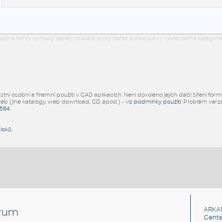
odina family symboly detaily součásti prvky stafáž buňka buňky výkres téma kategorie
ní osobní a firemní použití v CAD aplikacích. Není dovoleno jejich další šíření for
žeb (jiné katalogy, web download, CD, apod.) - viz
podmínky použití
. Problém ver
5584
.
bloků
.
rum
ARKA
Cente