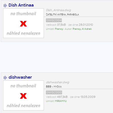
Dish Antinaa
Dish_Antinaa.dwg
Satelitní anténa, parabola
DWG2004
Velikost
37,5kB
• ze dne
28.01.2010
Umístil:
Francy
• Autor:
Francy, Al Adrak
dishwasher
dishwasher.dwg
889 - myčka
DWG2000
Velikost
497,3kB
• ze dne
13.05.2009
Umístil:
MIRIAMYU