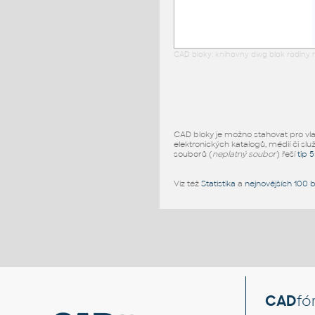
CAD bloky: knihovny dwg blok rodiny r
CAD bloky je možno stahovat pro vlast
elektronických katalogů, médií či slu
souborů (
neplatný soubor
) řeší
tip 
Viz též
Statistika
a
nejnovějších 100 
CAD
fó