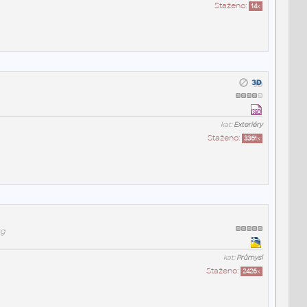
Staženo:
14
x
kat:
Exteriéry
Staženo:
3361
x
wg
kat:
Průmysl
Staženo:
2426
x