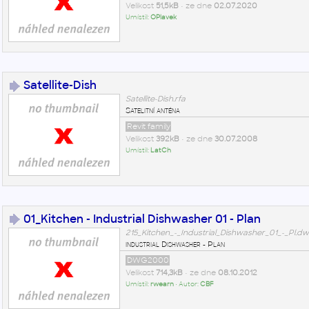
Velikost
51,5kB
• ze dne
02.07.2020
Umístil:
OPlavek
Satellite-Dish
Satellite-Dish.rfa
Satelitní anténa
Revit family
Velikost
392kB
• ze dne
30.07.2008
Umístil:
LatCh
01_Kitchen - Industrial Dishwasher 01 - Plan
215_Kitchen_-_Industrial_Dishwasher_01_-_Pl.d
industrial Dishwasher - Plan
DWG2000
Velikost
714,3kB
• ze dne
08.10.2012
Umístil:
rwearn
• Autor:
CBF