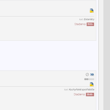
kat:
Exteriéry
Staženo:
5163
x
kat:
Kuchyňské spotřebiče
Staženo:
3849
x