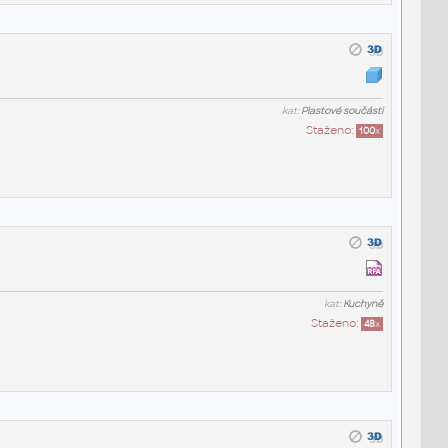
kat:
Plastové součásti
Staženo:
100
x
kat:
Kuchyně
Staženo:
48
x