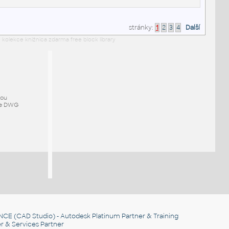
stránky:
1
2
3
4
Další
 kolekce knižnica zdarma free block library
mou
ze DWG
NCE
(CAD Studio) - Autodesk Platinum Partner & Training
r & Services Partner