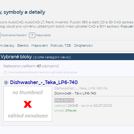
, symboly a detaily
ů
pro AutoCAD, AutoCAD LT, Revit, Inventor, Fusion 360 a další 2D a 3D CAD aplikac
alog slouží pro výměnu užitečných bloků mezi uživateli CAD a BIM aplikací.
Populár
Podrobné hledání
Nápověda
í stavby
•
Elektro
•
Mapování
•
Potrubí, TZB
•
Strojírenství
Vybrané bloky
:
(zvolte kategorii vlevo)
Nalezeno celkem
40
záznamů
hromadné stahování není pro váš účet dostupné
Dishwasher_-_Teka_LP6-740
Dishwasher_-_Teka_LP6-740.rfa
Dishwasher - Teka LP6-740
Revit family
Velikost
240kB
• ze dne
02.07.2020
Umístil:
OPlavek