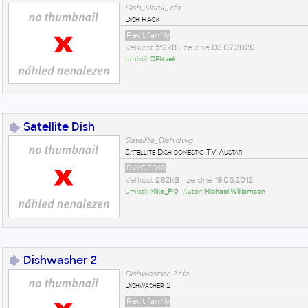
Dish_Rack_.rfa
Dish Rack
Revit family
Velikost
512kB
• ze dne
02.07.2020
Umístil:
OPlavek
Satellite Dish
Satellite_Dish.dwg
Satellite Dish domestic TV Austar
DWG2010
Velikost
282kB
• ze dne
19.06.2012
Umístil:
Mike_F10
• Autor:
Michael Williamson
Dishwasher 2
Dishwasher 2.rfa
Dishwasher 2
Revit family