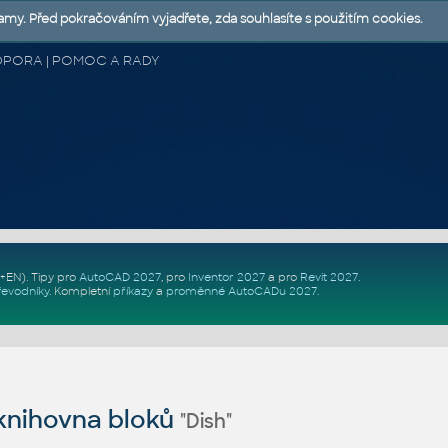
lamy. Před pokračováním vyjadřete, zda souhlasíte s použitím cookies.
 PODPORA | POMOC A RADY
Z+EN)
. Tipy pro
AutoCAD 2027
, pro
Inventor 2027
a pro
Revit 2027
.
řevodníky
.
Kompletní
příkazy
a
proměnné AutoCADu 2027
.
nihovna bloků
"Dish"