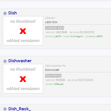
Dish
Dish.ipt
Lego Dish
Inventor part
Velikost
240,5kB
• ze dne
02.06.2012
Umístil:
LatCh
• Autor:
K.Arreguin
• Výrobce:
LEGO
Dishwasher
Dishwasher.rfa
Dishwasher
Revit family
Velikost
53,5kB
• ze dne
02.07.2020
Umístil:
OPlavek
Dish_Rack_