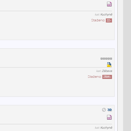
kat:
Kuchyně
Staženo:
22
x
kat:
Zábava
Staženo:
2596
x
kat:
Kuchyně