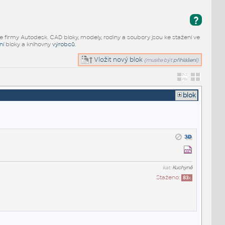
?
e firmy Autodesk. CAD bloky, modely, rodiny a soubory jsou ke stažení ve
ní
bloky a knihovny
výrobců
.
Vložit nový blok
(musíte být
přihlášeni
)
blok
kat:
Kuchyně
Staženo:
83
x