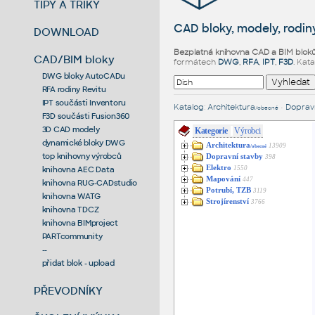
TIPY A TRIKY
CAD bloky, modely, rodiny
DOWNLOAD
Bezplatná knihovna CAD a BIM blok
CAD/BIM bloky
formátech
DWG
,
RFA
,
IPT
,
F3D
. Kat
DWG bloky AutoCADu
RFA rodiny Revitu
IPT součásti Inventoru
Katalog
:
Architektura
•
Dopravn
/obecné
F3D součásti Fusion360
3D CAD modely
Kategorie
Výrobci
dynamické bloky DWG
Architektura
13909
/obecné
top knihovny výrobců
Dopravní stavby
398
Elektro
1550
knihovna AEC Data
Mapování
447
knihovna RUG-CADstudio
Potrubí, TZB
3119
knihovna WATG
Strojírenství
3766
knihovna TDCZ
knihovna BIMproject
PARTcommunity
--
přidat blok - upload
PŘEVODNÍKY