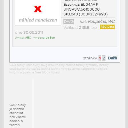
Elegance EL04.W P
UNSPSC:56100000
SfB:840 (300×332×990)
DWG
kat:
Koupelna, WC
Velikost
218kB
• ze
AEC-Data
dne
30.06.2011
Umístil:
AEC
• Výrobce:
Le Bon
stránky:
1
2
Další
CAD bloky: knihovny dwg blok rodiny rodina family symboly detaily
součásti prvky stafáž buňka buňky výkres téma kategorie kolekce
knižnica zdarma free block library
CAD bloky
je možno
stahovat
pro vlastní
osobní a
firemní