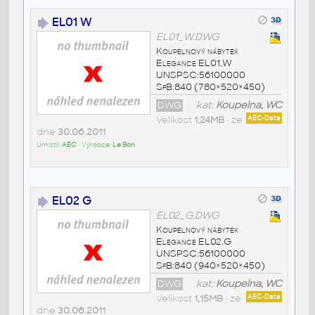
EL01 W
EL01_W.DWG
Koupelnový nábytek
Elegance EL01.W
UNSPSC:56100000
SfB:840 (780×520×450)
DWG
kat:
Koupelna, WC
Velikost
1,24MB
• ze
AEC-Data
dne
30.06.2011
Umístil:
AEC
• Výrobce:
Le Bon
EL02 G
EL02_G.DWG
Koupelnový nábytek
Elegance EL02.G
UNSPSC:56100000
SfB:840 (940×520×450)
DWG
kat:
Koupelna, WC
Velikost
1,15MB
• ze
AEC-Data
dne
30.06.2011