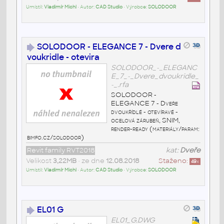
Umístil:
Vladimír Michl
• Autor:
CAD Studio
• Výrobce:
SOLODOOR
SOLODOOR - ELEGANCE 7 - Dvere d
voukridle - otevira
SOLODOOR_-_ELEGANC
E_7_-_Dvere_dvoukridle_
-_.rfa
SOLODOOR -
ELEGANCE 7 - Dveře
dvoukřídlé - otevíravé -
ocelová zárubeň, SNIM,
render-ready (materiály/param:
bimfo.cz/solodoor)
Revit family RVT2018
kat:
Dveře
Velikost
3,22MB
• ze dne
12.08.2018
Staženo:
49
x
Umístil:
Vladimír Michl
• Autor:
CAD Studio
• Výrobce:
SOLODOOR
EL01 G
EL01_G.DWG