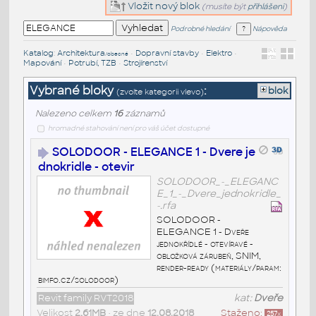
Vložit nový blok
(musíte být
přihlášeni
)
Podrobné hledání
Nápověda
Katalog
:
Architektura
•
Dopravní stavby
•
Elektro
•
/obecné
Mapování
•
Potrubí, TZB
•
Strojírenství
Vybrané bloky
:
blok
(zvolte kategorii vlevo)
Nalezeno celkem
16
záznamů
hromadné stahování není pro váš účet dostupné
SOLODOOR - ELEGANCE 1 - Dvere je
dnokridle - otevir
SOLODOOR_-_ELEGANC
E_1_-_Dvere_jednokridle_
-.rfa
SOLODOOR -
ELEGANCE 1 - Dveře
jednokřídlé - otevíravé -
obložková zárubeň, SNIM,
render-ready (materiály/param:
bimfo.cz/solodoor)
Revit family RVT2018
kat:
Dveře
Velikost
2,61MB
• ze dne
12.08.2018
Staženo:
257
x