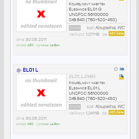
Koupelnový nábytek
Elegance EL01.G
UNSPSC:56100000
SfB:840 (780×520×450)
DWG
kat:
Koupelna, WC
Velikost
1,07MB
• ze
AEC-Data
dne
30.06.2011
Umístil:
AEC
• Výrobce:
Le Bon
EL01 L
EL01_L.DWG
Koupelnový nábytek
Elegance EL01.L
UNSPSC:56100000
SfB:840 (780×520×450)
DWG
kat:
Koupelna, WC
Velikost
1,24MB
• ze
AEC-Data
dne
30.06.2011
Umístil:
AEC
• Výrobce:
Le Bon