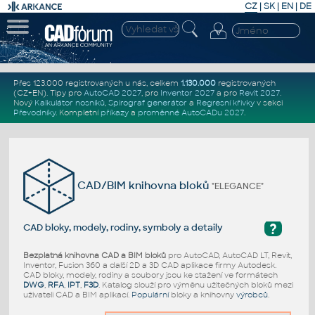
CZ
|
SK
|
EN
|
DE
Přes 123.000 registrovaných u nás, celkem
1.130.000
registrovaných
(CZ+EN)
. Tipy pro
AutoCAD 2027
, pro
Inventor 2027
a pro
Revit 2027
.
Nový
Kalkulátor nosníků
,
Spirograf generátor
a
Regresní křivky
v sekci
Převodníky
.
Kompletní
příkazy
a
proměnné AutoCADu 2027
.
CAD/BIM knihovna bloků
"ELEGANCE"
?
CAD bloky, modely, rodiny, symboly a detaily
Bezplatná knihovna CAD a BIM bloků
pro AutoCAD, AutoCAD LT, Revit,
Inventor, Fusion 360 a další 2D a 3D CAD aplikace firmy Autodesk.
CAD bloky, modely, rodiny a soubory jsou ke stažení ve formátech
DWG
,
RFA
,
IPT
,
F3D
. Katalog slouží pro výměnu užitečných bloků mezi
uživateli CAD a BIM aplikací.
Populární
bloky a knihovny
výrobců
.