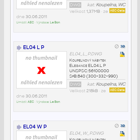
DWG
kat:
Koupelna, WC
Velikost
1,37MB
• ze
AEC-Data
dne
30.06.2011
Umístil:
AEC
• Výrobce:
Le Bon
EL04 L P
EL04_L_P.DWG
Koupelnový nábytek
Elegance EL04.L P
UNSPSC:56100000
SfB:840 (300×332×990)
DWG
kat:
Koupelna, WC
Velikost
218kB
• ze
AEC-Data
dne
30.06.2011
Umístil:
AEC
• Výrobce:
Le Bon
EL04 W P
EL04_W_P.DWG
Koupelnový nábytek