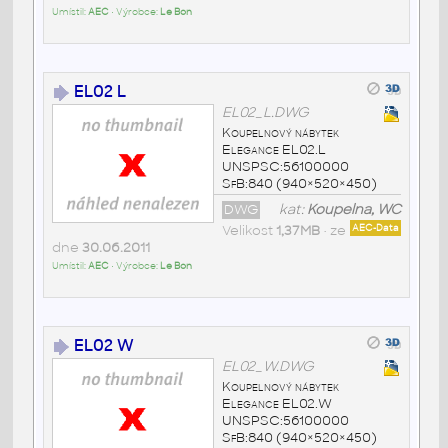
Umístil:
AEC
• Výrobce:
Le Bon
EL02 L
EL02_L.DWG
Koupelnový nábytek
Elegance EL02.L
UNSPSC:56100000
SfB:840 (940×520×450)
DWG
kat:
Koupelna, WC
Velikost
1,37MB
• ze
AEC-Data
dne
30.06.2011
Umístil:
AEC
• Výrobce:
Le Bon
EL02 W
EL02_W.DWG
Koupelnový nábytek
Elegance EL02.W
UNSPSC:56100000
SfB:840 (940×520×450)