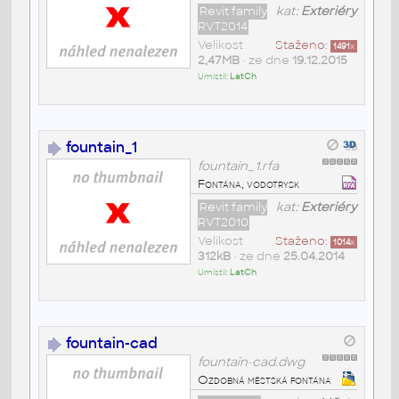
Revit family
kat:
Exteriéry
RVT2014
Velikost
Staženo:
1491
x
2,47MB
• ze dne
19.12.2015
Umístil:
LatCh
fountain_1
fountain_1.rfa
Fontána, vodotrysk
Revit family
kat:
Exteriéry
RVT2010
Velikost
Staženo:
1014
x
312kB
• ze dne
25.04.2014
Umístil:
LatCh
fountain-cad
fountain-cad.dwg
Ozdobná městská fontána