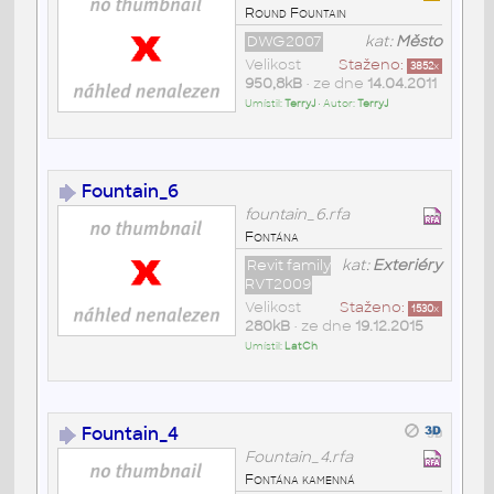
Round Fountain
DWG2007
kat:
Město
Velikost
Staženo:
3852
x
950,8kB
• ze dne
14.04.2011
Umístil:
TerryJ
• Autor:
TerryJ
Fountain_6
fountain_6.rfa
Fontána
Revit family
kat:
Exteriéry
RVT2009
Velikost
Staženo:
1530
x
280kB
• ze dne
19.12.2015
Umístil:
LatCh
Fountain_4
Fountain_4.rfa
Fontána kamenná