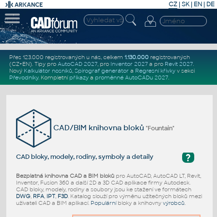
CZ
|
SK
|
EN
|
DE
Přes 123.000 registrovaných u nás, celkem
1.130.000
registrovaných
(CZ+EN)
. Tipy pro
AutoCAD 2027
, pro
Inventor 2027
a pro
Revit 2027
.
Nový
Kalkulátor nosníků
,
Spirograf generátor
a
Regresní křivky
v sekci
Převodníky
.
Kompletní
příkazy
a
proměnné AutoCADu 2027
.
CAD/BIM knihovna bloků
"Fountain"
?
CAD bloky, modely, rodiny, symboly a detaily
Bezplatná knihovna CAD a BIM bloků
pro AutoCAD, AutoCAD LT, Revit,
Inventor, Fusion 360 a další 2D a 3D CAD aplikace firmy Autodesk.
CAD bloky, modely, rodiny a soubory jsou ke stažení ve formátech
DWG
,
RFA
,
IPT
,
F3D
. Katalog slouží pro výměnu užitečných bloků mezi
uživateli CAD a BIM aplikací.
Populární
bloky a knihovny
výrobců
.