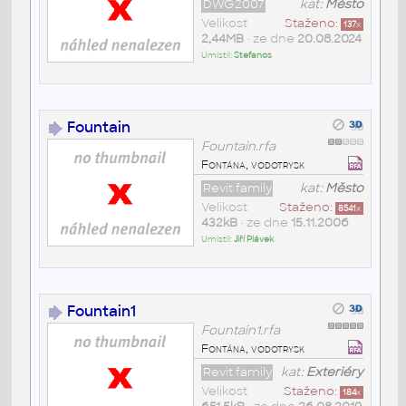
DWG2007
kat:
Město
Velikost
Staženo:
137
x
2,44MB
• ze dne
20.08.2024
Umístil:
Stefanos
Fountain
Fountain.rfa
Fontána, vodotrysk
Revit family
kat:
Město
Velikost
Staženo:
8541
x
432kB
• ze dne
15.11.2006
Umístil:
Jiří Plávek
Fountain1
Fountain1.rfa
Fontána, vodotrysk
Revit family
kat:
Exteriéry
Velikost
Staženo:
184
x