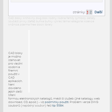
stránky:
1
2
Další
CAD bloky: knihovny dwg blok rodiny rodina family symboly detaily
součásti prvky stafáž buňka buňky výkres téma kategorie kolekce
knižnica zdarma free block library
CAD bloky
je možno
stahovat
pro vlastní
osobní a
firemní
použití v
CAD
aplikacích.
Není
dovoleno
jejich další
šíření
formou elektronických katalogů, médií či služeb (jiné katalogy, web
download, CD, apod.) - viz
podmínky použití
. Problém verze DWG
souborů (
neplatný soubor
) řeší
tip 5584
.