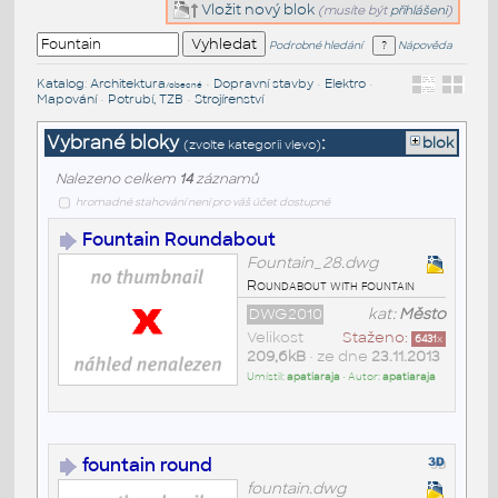
Vložit nový blok
(musíte být
přihlášeni
)
Podrobné hledání
Nápověda
Katalog
:
Architektura
•
Dopravní stavby
•
Elektro
•
/obecné
Mapování
•
Potrubí, TZB
•
Strojírenství
Vybrané bloky
:
blok
(zvolte kategorii vlevo)
Nalezeno celkem
14
záznamů
hromadné stahování není pro váš účet dostupné
Fountain Roundabout
Fountain_28.dwg
Roundabout with fountain
DWG2010
kat:
Město
Velikost
Staženo:
6431
x
209,6kB
• ze dne
23.11.2013
Umístil:
apatiaraja
• Autor:
apatiaraja
fountain round
fountain.dwg