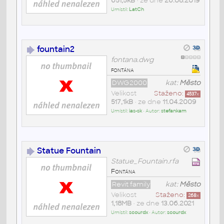
651,5kB
• ze dne
26.08.2019
Umístil:
LatCh
fountain2
fontana.dwg
fontána
DWG2000
kat:
Město
Velikost
Staženo:
4537
x
517,1kB
• ze dne
11.04.2009
Umístil:
ias-sk
• Autor:
stefankam
Statue Fountain
Statue_Fountain.rfa
Fontána
Revit family
kat:
Město
Velikost
Staženo:
268
x
1,18MB
• ze dne
13.06.2021
Umístil:
scourdx
• Autor:
scourdx