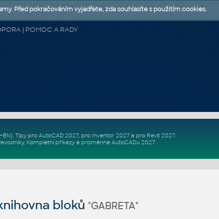
lamy. Před pokračováním vyjadřete, zda souhlasíte s použitím cookies.
 PODPORA | POMOC A RADY
Z+EN)
. Tipy pro
AutoCAD 2027
, pro
Inventor 2027
a pro
Revit 2027
.
řevodníky
.
Kompletní
příkazy
a
proměnné AutoCADu 2027
.
nihovna bloků
"GABRETA"