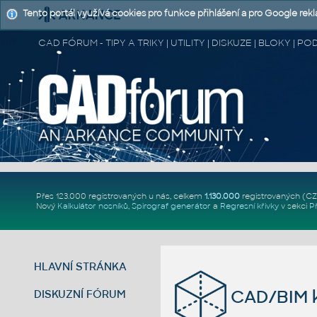
Tento portál využívá cookies pro funkce přihlášení a pro Google rek
CAD FÓRUM - TIPY A TRIKY | UTILITY | DISKUZE | BLOKY |
Přes 123.000 registrovaných u nás, celkem
1.130.000
registrovaných (C
Nový
Kalkulátor nosníků
,
Spirograf generátor
a
Regresní křivky
v sekci
P
HLAVNÍ STRÁNKA
CAD/BIM k
DISKUZNÍ FÓRUM