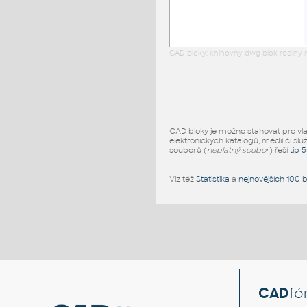
CAD bloky: knihovny dwg blok rodiny r
CAD bloky je možno stahovat pro vlast
elektronických katalogů, médií či slu
souborů (
neplatný soubor
) řeší
tip 
Viz též
Statistika
a
nejnovějších 100 
CAD
fó