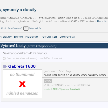
, symboly a detaily
ů
pro AutoCAD, AutoCAD LT, Revit, Inventor, Fusion 360 a další 2D a 3D CAD aplikac
alog slouží pro výměnu užitečných bloků mezi uživateli CAD a BIM aplikací.
Populár
Podrobné hledání
Nápověda
í stavby
•
Elektro
•
Mapování
•
Potrubí, TZB
•
Strojírenství
Vybrané bloky
:
(zvolte kategorii vlevo)
Nalezeno celkem
41
záznamů
hromadné stahování není pro váš účet dostupné
Gabreta 1 600
gabreta_1_600.dwg
Dveře interiérové 20 Gabreta 600 Gabreta 1 60
DWG
Velikost
199,5kB
• ze dne
28.11.2024
Umístil:
AEC
• Výrobce:
Solodoor