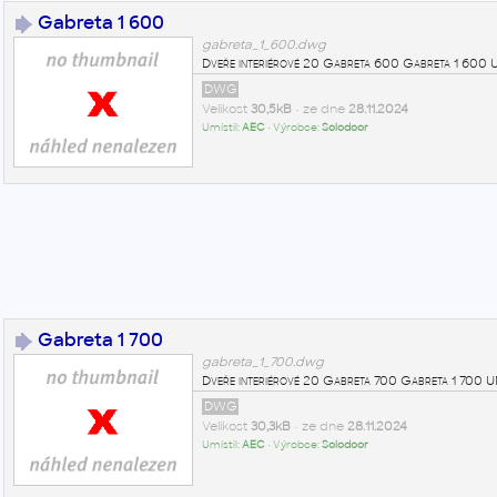
Gabreta 1 600
gabreta_1_600.dwg
Dveře interiérové 20 Gabreta 600 Gabreta 1 60
DWG
Velikost
30,5kB
• ze dne
28.11.2024
Umístil:
AEC
• Výrobce:
Solodoor
Gabreta 1 700
gabreta_1_700.dwg
Dveře interiérové 20 Gabreta 700 Gabreta 1 700
DWG
Velikost
30,3kB
• ze dne
28.11.2024
Umístil:
AEC
• Výrobce:
Solodoor