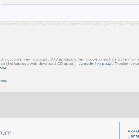
odina family symboly detaily součásti prvky stafáž buňka buňky výkres téma kategorie
ní osobní a firemní použití v CAD aplikacích. Není dovoleno jejich další šíření for
žeb (jiné katalogy, web download, CD, apod.) - viz
podmínky použití
. Problém ver
5584
.
bloků
.
rum
ARKA
Cente