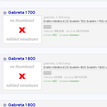
Gabreta 1 700
gabreta_1_700.dwg
Dveře interiérové 20 Gabreta 700 Gabreta 1 700
DWG
Velikost
199,2kB
• ze dne
28.11.2024
Umístil:
AEC
• Výrobce:
Solodoor
Gabreta 1 800
gabreta_1_800.dwg
Dveře interiérové 20 Gabreta 800 Gabreta 1 80
DWG
Velikost
201kB
• ze dne
28.11.2024
Umístil:
AEC
• Výrobce:
Solodoor
Gabreta 1 800