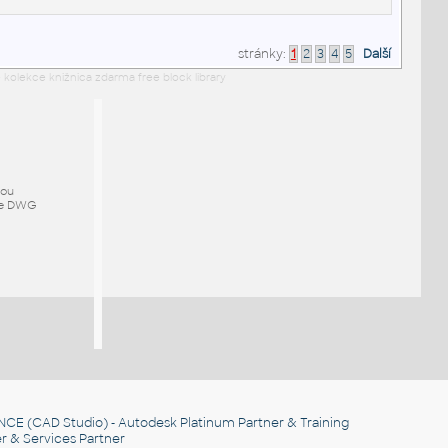
stránky:
1
2
3
4
5
Další
 kolekce knižnica zdarma free block library
mou
ze DWG
NCE
(CAD Studio) - Autodesk Platinum Partner & Training
r & Services Partner