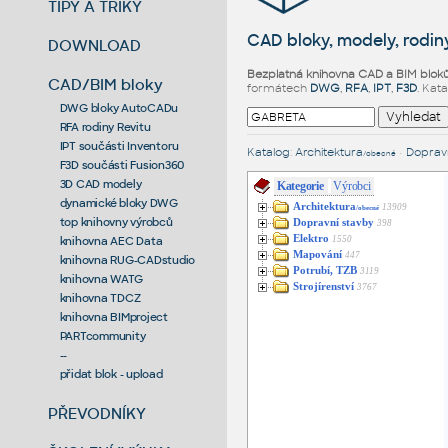
TIPY A TRIKY
CAD bloky, modely, rodiny
DOWNLOAD
Bezplatná knihovna CAD a BIM blok
CAD/BIM bloky
formátech
DWG
,
RFA
,
IPT
,
F3D
. Kat
DWG bloky AutoCADu
RFA rodiny Revitu
IPT součásti Inventoru
Katalog
:
Architektura
•
Dopravn
/obecné
F3D součásti Fusion360
3D CAD modely
Kategorie
Výrobci
dynamické bloky DWG
Architektura
13909
/obecné
top knihovny výrobců
Dopravní stavby
398
Elektro
1550
knihovna AEC Data
Mapování
447
knihovna RUG-CADstudio
Potrubí, TZB
3119
knihovna WATG
Strojírenství
3767
knihovna TDCZ
knihovna BIMproject
PARTcommunity
--
přidat blok - upload
PŘEVODNÍKY