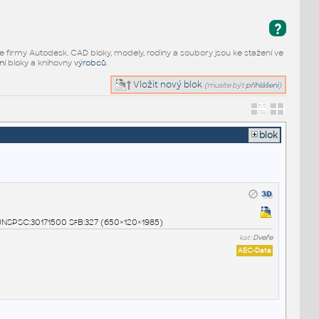
?
e firmy Autodesk. CAD bloky, modely, rodiny a soubory jsou ke stažení ve
ní
bloky a knihovny
výrobců
.
Vložit nový blok
(musíte být
přihlášeni
)
blok
0 UNSPSC:30171500 SfB:327 (650×120×1985)
kat:
Dveře
AEC-Data