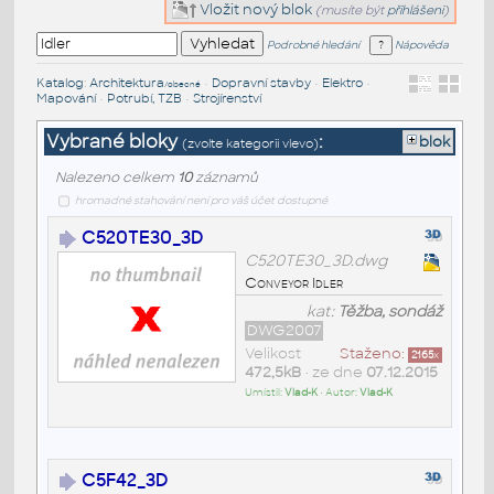
Vložit nový blok
(musíte být
přihlášeni
)
Podrobné hledání
Nápověda
Katalog
:
Architektura
•
Dopravní stavby
•
Elektro
•
/obecné
Mapování
•
Potrubí, TZB
•
Strojírenství
Vybrané bloky
:
blok
(zvolte kategorii vlevo)
Nalezeno celkem
10
záznamů
hromadné stahování není pro váš účet dostupné
C520TE30_3D
C520TE30_3D.dwg
Conveyor Idler
kat:
Těžba, sondáž
DWG2007
Velikost
Staženo:
2165
x
472,5kB
• ze dne
07.12.2015
Umístil:
Vlad-K
• Autor:
Vlad-K
C5F42_3D