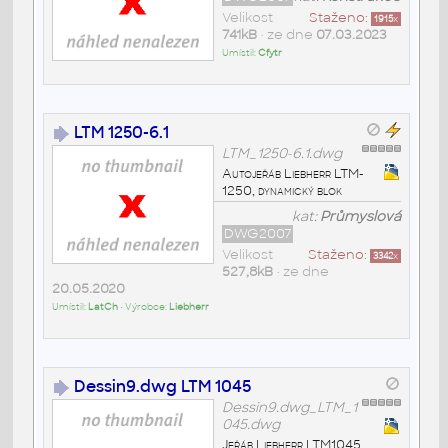
Velikost
Staženo:
1915
x
741kB
• ze dne
07.03.2023
Umístil:
Cfytr
LTM 1250-6.1
LTM_1250-6.1.dwg
Autojeřáb Liebherr LTM-
1250, dynamický blok
kat:
Průmyslová
DWG2007
Velikost
Staženo:
3342
x
527,8kB
• ze dne
20.05.2020
Umístil:
LatCh
• Výrobce:
Liebherr
Dessin9.dwg LTM 1045
Dessin9.dwg_LTM_1
045.dwg
Jeřáb Liebherr LTM1045