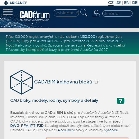
CZ
|
SK
|
EN
|
DE
Přes 123.000 registrovaných u nás, celkem
1.130.000
registrovaných
(CZ+EN)
. Tipy pro
AutoCAD 2027
, pro
Inventor 2027
a pro
Revit 2027
.
Nový
Kalkulátor nosníků
,
Spirograf generátor
a
Regresní křivky
v sekci
Převodníky
.
Kompletní
příkazy
a
proměnné AutoCADu 2027
.
CAD/BIM knihovna bloků
"LT"
?
CAD bloky, modely, rodiny, symboly a detaily
Bezplatná knihovna CAD a BIM bloků
pro AutoCAD, AutoCAD LT, Revit,
Inventor, Fusion 360 a další 2D a 3D CAD aplikace firmy Autodesk.
CAD bloky, modely, rodiny a soubory jsou ke stažení ve formátech
DWG
,
RFA
,
IPT
,
F3D
. Katalog slouží pro výměnu užitečných bloků mezi
uživateli CAD a BIM aplikací.
Populární
bloky a knihovny
výrobců
.