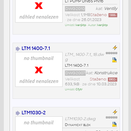
LT PUMP DN65 PN16
DWG2010
kat:
Ventily
Velikost
1,1MB
Staženo:
1333
x
• ze dne
26.01.2023
Umístil:
ivanjktp
• Autor:
ivanjktp
LTM 1400-7.1
LTM_1400-7.1_18.dw
g
LTM 1400-7.1
DWG2007
kat:
Konstrukce
Velikost
Staženo:
3302
x
633,1kB
• ze dne
10.03.2023
Umístil:
Cfytr
LTM1030-2
LTM1030-2.dwg
Dynamický blok