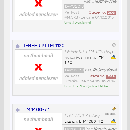
kat:
_Různé-Jiné
DWG2013
Velikost
Staženo:
2802
x
414,5kB
• ze dne
01.10.2015
Umístil:
Jvon_jahriel
LIEBHERR LTM-1120
LIEBHERR_LTM-1120.dwg
Autojeřáb Liebherr LTM-
1120
DWG2013
kat:
Průmyslová
Velikost
Staženo:
2698
x
371,8kB
• ze dne
16.06.2019
Umístil:
LatCh
• Výrobce:
Liebherr
LTM 1400-7.1
LTM_1400-7.1.dwg
Liebherr LTM 1090-4.2
DWG2007
kat:
Konstrukce