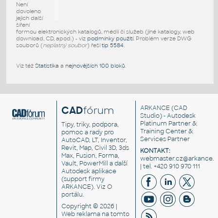
Není
dovoleno
jejich další
šíření
formou elektronických katalogů, médií či služeb (jiné katalogy, web
download, CD, apod.) - viz
podmínky použití
. Problém verze DWG
souborů (
neplatný soubor
) řeší
tip 5584
.
Viz též
Statistika
a
nejnovějších 100 bloků
.
CAD
fórum
ARKANCE
(CAD
Studio) - Autodesk
Platinum Partner &
Tipy, triky, podpora,
Training Center &
pomoc a rady pro
Services Partner
AutoCAD, LT, Inventor,
Revit, Map, Civil 3D, 3ds
KONTAKT:
Max, Fusion, Forma,
webmaster.cz@arkance.w
Vault, PowerMill a další
| tel. +420 910 970 111
Autodesk aplikace
(support firmy
ARKANCE). Viz
O
portálu
.
Copyright © 2026 |
Web reklama
na tomto