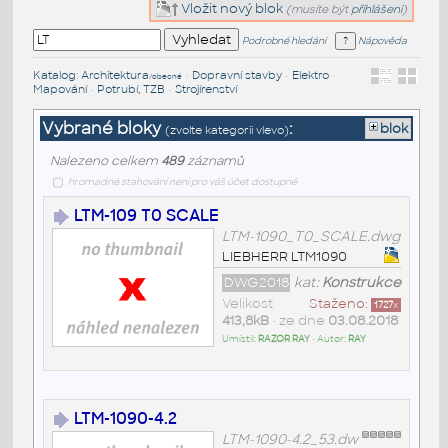
Vložit nový blok
(musíte být
přihlášeni
)
Podrobné hledání
Nápověda
Katalog
:
Architektura
•
Dopravní stavby
•
Elektro
•
/obecné
Mapování
•
Potrubí, TZB
•
Strojírenství
Vybrané bloky
:
blok
(zvolte kategorii vlevo)
Nalezeno celkem
489
záznamů
hromadné stahování není pro váš účet dostupné
LTM-109 T0 SCALE
LTM-1090_T0_SCALE.dwg
LIEBHERR LTM1090
DWG2018
kat:
Konstrukce
Velikost
Staženo:
1727
x
413,8kB
• ze dne
03.08.2018
Umístil:
RAZOR RAY
• Autor:
RAY
LTM-1090-4.2
LTM-1090-4.2_53.dw