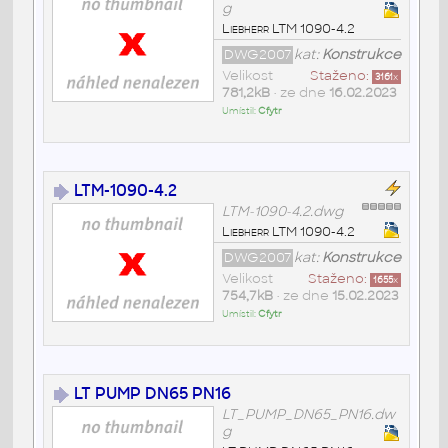
g
Liebherr LTM 1090-4.2
DWG2007
kat:
Konstrukce
Velikost
Staženo:
3161
x
781,2kB
• ze dne
16.02.2023
Umístil:
Cfytr
LTM-1090-4.2
LTM-1090-4.2.dwg
Liebherr LTM 1090-4.2
DWG2007
kat:
Konstrukce
Velikost
Staženo:
1655
x
754,7kB
• ze dne
15.02.2023
Umístil:
Cfytr
LT PUMP DN65 PN16
LT_PUMP_DN65_PN16.dw
g