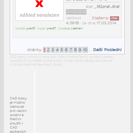
kat:
_Různé-Jiné
DWG2010
Velikost
Staženo:
4744
x
4,19MB
• ze dne
17.03.2014
Umístil:
yves57
• Autor:
yves57
• Výrobce:
Liebherr
stránky:
1
2
3
4
5
6
7
8
9
10
...
Další
Poslední
CAD bloky: knihovny dwg blok rodiny rodina family symboly detaily
součásti prvky stafáž buňka buňky výkres téma kategorie kolekce
knižnica zdarma free block library
CAD bloky
je možno
stahovat
pro vlastní
osobní a
firemní
použití v
CAD
aplikacích.