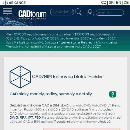
CZ
|
SK
|
EN
|
DE
Přes 123.000 registrovaných u nás, celkem
1.130.000
registrovaných
(CZ+EN)
. Tipy pro
AutoCAD 2027
, pro
Inventor 2027
a pro
Revit 2027
.
Nový
Kalkulátor nosníků
,
Spirograf generátor
a
Regresní křivky
v sekci
Převodníky
.
Kompletní
příkazy
a
proměnné AutoCADu 2027
.
CAD/BIM knihovna bloků
"Modular"
?
CAD bloky, modely, rodiny, symboly a detaily
Bezplatná knihovna CAD a BIM bloků
pro AutoCAD, AutoCAD LT, Revit,
Inventor, Fusion 360 a další 2D a 3D CAD aplikace firmy Autodesk.
CAD bloky, modely, rodiny a soubory jsou ke stažení ve formátech
DWG
,
RFA
,
IPT
,
F3D
. Katalog slouží pro výměnu užitečných bloků mezi
uživateli CAD a BIM aplikací.
Populární
bloky a knihovny
výrobců
.