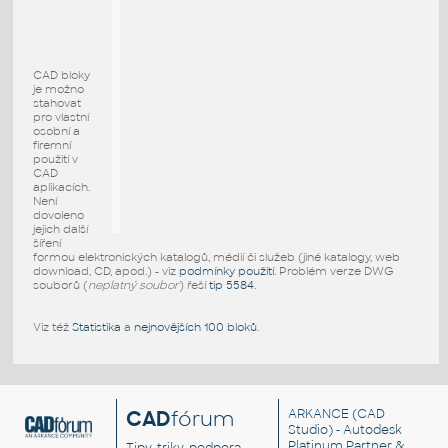
CAD bloky
je možno
stahovat
pro vlastní
osobní a
firemní
použití v
CAD
aplikacích.
Není
dovoleno
jejich další
šíření
formou elektronických katalogů, médií či služeb (jiné katalogy, web
download, CD, apod.) - viz
podmínky použití
. Problém verze DWG
souborů (
neplatný soubor
) řeší
tip 5584
.
Viz též
Statistika
a
nejnovějších 100 bloků
.
CAD
fórum
ARKANCE
(CAD
Studio) - Autodesk
Platinum Partner &
Tipy, triky, podpora,