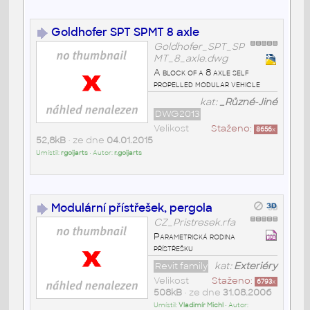
Goldhofer SPT SPMT 8 axle
Goldhofer_SPT_SP
MT_8_axle.dwg
A block of a 8 axle self
propelled modular vehicle
kat:
_Různé-Jiné
DWG2013
Velikost
Staženo:
8656
x
52,8kB
• ze dne
04.01.2015
Umístil:
rgoijarts
• Autor:
r.goijarts
Modulární přístřešek, pergola
CZ_Pristresek.rfa
Parametrická rodina
přístřešku
Revit family
kat:
Exteriéry
Velikost
Staženo:
6793
x
508kB
• ze dne
31.08.2006
Umístil:
Vladimír Michl
• Autor: