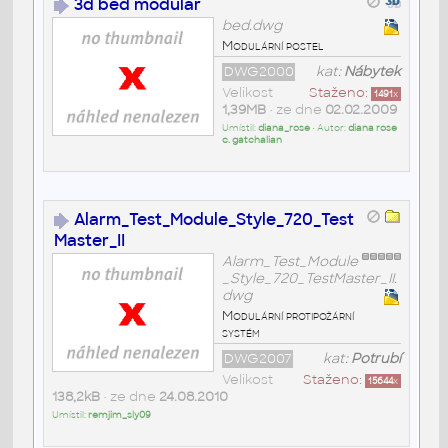
3d bed modular
bed.dwg
Modulární postel
DWG2000
kat:
Nábytek
Velikost
Staženo:
1491
x
1,39MB
• ze dne
02.02.2009
Umístil:
diana_rose
• Autor:
diana rose
c. gatchalian
Alarm_Test_Module_Style_720_Test
Master_II
Alarm_Test_Module
_Style_720_TestMaster_II.
dwg
Modulární protipožární
systém
DWG2007
kat:
Potrubí
Velikost
Staženo:
15644
x
138,2kB
• ze dne
24.08.2010
Umístil:
remjim_sly09