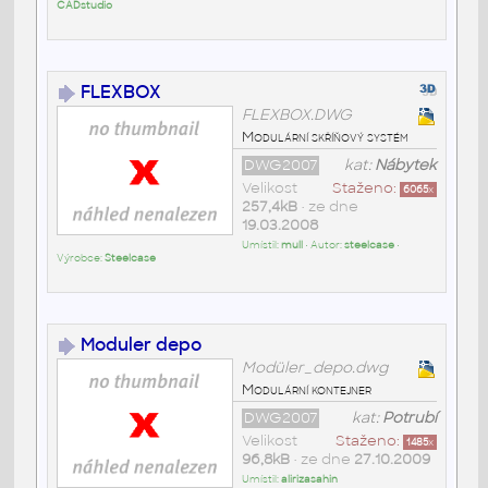
CADstudio
FLEXBOX
FLEXBOX.DWG
Modulární skříňový systém
DWG2007
kat:
Nábytek
Velikost
Staženo:
6065
x
257,4kB
• ze dne
19.03.2008
Umístil:
mull
• Autor:
steelcase
•
Výrobce:
Steelcase
Moduler depo
Modüler_depo.dwg
Modulární kontejner
DWG2007
kat:
Potrubí
Velikost
Staženo:
1485
x
96,8kB
• ze dne
27.10.2009
Umístil:
alirizasahin