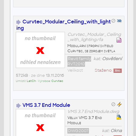
Curvtec_Modular_Ceiling_with_light
ing
Curvtec_Modular_Ceiling
_with_lighting.rfa
Modulární stropní svítidlo
Curvtec, se zdrojem světla
Revit family
kat:
Osvětlení
RVT2010
Velikost
Staženo:
394
x
572kB
• ze dne
13.11.2016
Umístil:
LatCh
• Výrobce:
Curvtec
VMS 3.7 End Module
VMS 3.7 End Module.dwg
Velux VMS 3.7 End
Module
DWG2007
kat:
Okna