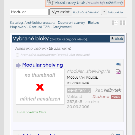
Vložit nový blok
(musíte být
přihlášeni
)
Podrobné hledání
Nápověda
Katalog
:
Architektura
•
Dopravní stavby
•
Elektro
•
/obecné
Mapování
•
Potrubí, TZB
•
Strojírenství
Vybrané bloky
:
blok
(zvolte kategorii vlevo)
Nalezeno celkem
29
záznamů
hromadné stahování není pro váš účet dostupné
Modular shelving
Modular_shelving.rfa
Modulární police,
parametrické
Revit family
kat:
Nábytek
Velikost
Staženo:
1993
x
287,5kB
• ze dne
20.09.2006
Umístil:
Vladimír Michl