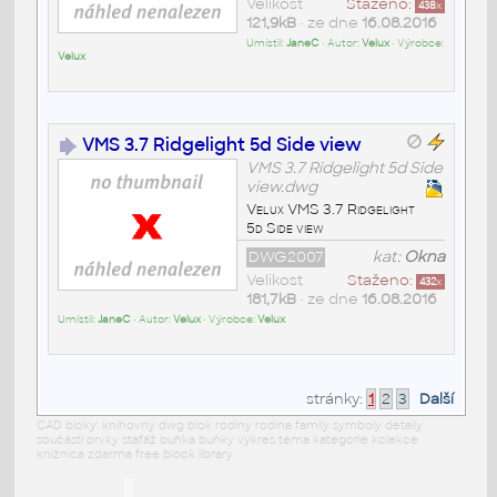
Velikost
Staženo:
438
x
121,9kB
• ze dne
16.08.2016
Umístil:
JaneC
• Autor:
Velux
• Výrobce:
Velux
VMS 3.7 Ridgelight 5d Side view
VMS 3.7 Ridgelight 5d Side
view.dwg
Velux VMS 3.7 Ridgelight
5d Side view
DWG2007
kat:
Okna
Velikost
Staženo:
432
x
181,7kB
• ze dne
16.08.2016
Umístil:
JaneC
• Autor:
Velux
• Výrobce:
Velux
stránky:
1
2
3
Další
CAD bloky: knihovny dwg blok rodiny rodina family symboly detaily
součásti prvky stafáž buňka buňky výkres téma kategorie kolekce
knižnica zdarma free block library