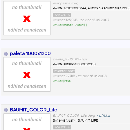
europaleta.dwg
Paleta 1200x800x144, Autocad Architecture 200
DWG2007
Velikost
125,9kB
• ze dne
13.09.2007
Umístil:
monoK
• Autor:
jkj
paleta 1000x1200
paleta_1000x1200.ipt
Paleta přepravní 1000x1200
Inventor part
Velikost
277kB
• ze dne
16.01.2008
Umístil:
jirous
BAUMIT_COLOR_Life
BAUMIT_COLOR_Life.dwg
+
příloha
Barevné palety - BAUMIT LIFE
DWG2007