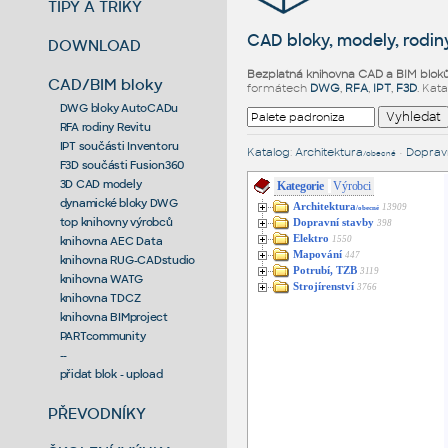
TIPY A TRIKY
CAD bloky, modely, rodiny
DOWNLOAD
Bezplatná knihovna CAD a BIM blok
CAD/BIM bloky
formátech
DWG
,
RFA
,
IPT
,
F3D
. Kat
DWG bloky AutoCADu
RFA rodiny Revitu
IPT součásti Inventoru
Katalog
:
Architektura
•
Dopravn
/obecné
F3D součásti Fusion360
3D CAD modely
Kategorie
Výrobci
dynamické bloky DWG
Architektura
13909
/obecné
top knihovny výrobců
Dopravní stavby
398
Elektro
1550
knihovna AEC Data
Mapování
447
knihovna RUG-CADstudio
Potrubí, TZB
3119
knihovna WATG
Strojírenství
3766
knihovna TDCZ
knihovna BIMproject
PARTcommunity
--
přidat blok - upload
PŘEVODNÍKY