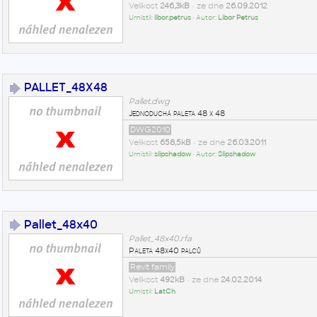
Velikost
246,3kB
• ze dne
26.09.2012
Umístil:
libor.petrus
• Autor:
Libor Petrus
PALLET_48X48
Pallet.dwg
Jednoduchá paleta 48 x 48
DWG2010
Velikost
658,5kB
• ze dne
26.03.2011
Umístil:
slipshadow
• Autor:
Slipshadow
Pallet_48x40
Pallet_48x40.rfa
Paleta 48x40 palců
Revit family
Velikost
492kB
• ze dne
24.02.2014
Umístil:
LatCh