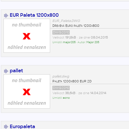
EUR Paleta 1200x800
EUR_Paleta.DWG
Dřevěná Euro paleta 1200x800
DWG2010
Velikost
191,8kB
• ze dne
08.04.2015
Umístil:
major205
• Autor:
Major 205
pallet
pallet.dwg
Paleta 1200x800 EUR 2D
DWG2010
Velikost
38,6kB
• ze dne
14.04.2014
Umístil:
ecno
Europaleta