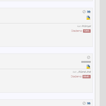
kat:
Průmysl
Staženo:
1065
x
kat:
_Různé-Jiné
Staženo:
8846
x