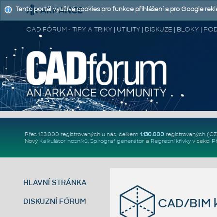
Tento portál využívá cookies pro funkce přihlášení a pro Google rek
CAD FÓRUM - TIPY A TRIKY | UTILITY | DISKUZE | BLOKY |
Přes 123.000 registrovaných u nás, celkem
1.130.000
registrovaných (C
Nový
Kalkulátor nosníků
,
Spirograf generátor
a
Regresní křivky
v sekci
P
HLAVNÍ STRÁNKA
CAD/BIM k
DISKUZNÍ FÓRUM