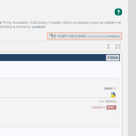
?
e firmy Autodesk. CAD bloky, modely, rodiny a soubory jsou ke stažení ve
ní
bloky a knihovny
výrobců
.
Vložit nový blok
(musíte být
přihlášeni
)
blok
kat:
Šablony
Staženo:
6542
x