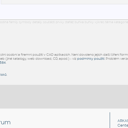
odina family symboly detaily součásti prvky stafáž buňka buňky výkres téma kategorie
ní osobní a firemní použití v CAD aplikacích. Není dovoleno jejich další šíření for
žeb (jiné katalogy, web download, CD, apod.) - viz
podmínky použití
. Problém ver
5584
.
bloků
.
rum
ARKA
Cente