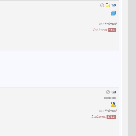
kat:
Průmysl
Staženo:
162
x
kat:
Průmysl
Staženo:
3782
x