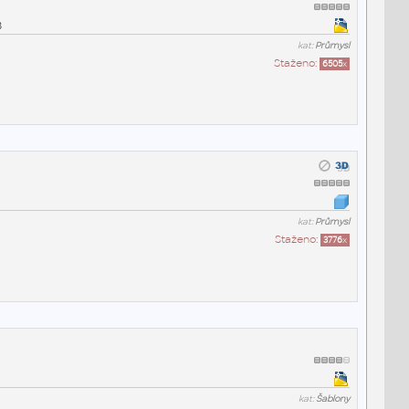
8
kat:
Průmysl
Staženo:
6505
x
kat:
Průmysl
Staženo:
3776
x
kat:
Šablony