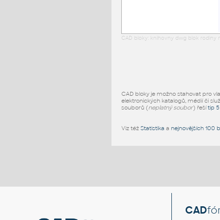
CAD bloky: knihovny dwg blok rodiny r
CAD bloky je možno stahovat pro vlast
elektronických katalogů, médií či slu
souborů (
neplatný soubor
) řeší
tip 
Viz též
Statistika
a
nejnovějších 100 
CAD
fó