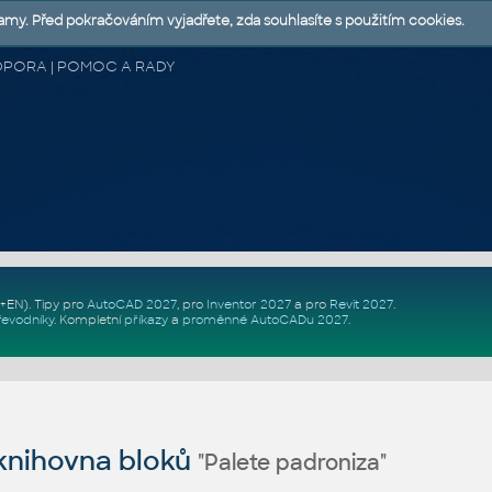
lamy. Před pokračováním vyjadřete, zda souhlasíte s použitím cookies.
 PODPORA | POMOC A RADY
Z+EN)
. Tipy pro
AutoCAD 2027
, pro
Inventor 2027
a pro
Revit 2027
.
řevodníky
.
Kompletní
příkazy
a
proměnné AutoCADu 2027
.
nihovna bloků
"Palete padroniza"