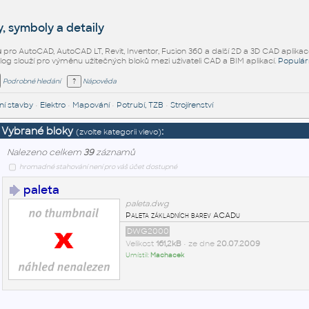
, symboly a detaily
ů
pro AutoCAD, AutoCAD LT, Revit, Inventor, Fusion 360 a další 2D a 3D CAD aplikac
alog slouží pro výměnu užitečných bloků mezi uživateli CAD a BIM aplikací.
Populár
Podrobné hledání
Nápověda
í stavby
•
Elektro
•
Mapování
•
Potrubí, TZB
•
Strojírenství
Vybrané bloky
:
(zvolte kategorii vlevo)
Nalezeno celkem
39
záznamů
hromadné stahování není pro váš účet dostupné
paleta
paleta.dwg
Paleta základních barev ACADu
DWG2000
Velikost
161,2kB
• ze dne
20.07.2009
Umístil:
Machacek