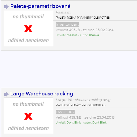
Paleta-parametrizovaná
Paleta.ipt
Paleta řízená parametry dle potřeb
Inventor part
Velikost
495kB
• ze dne
25.02.2014
Umístil:
maiklss
• Autor:
Břečka
Large Warehouse racking
Large_Warehouse_racking.dwg
Paletové regály pro velkosklad
DWG2007
Velikost
439,1kB
• ze dne
23.04.2013
Umístil:
Dont Blink
• Autor:
Dont Blink