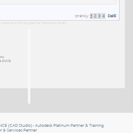
stránky:
1
2
3
4
Další
 kolekce knižnica zdarma free block library
mou
ze DWG
NCE
(CAD Studio) - Autodesk Platinum Partner & Training
r & Services Partner