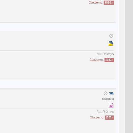
Staženo:
3099
x
kat:
Průmysl
Staženo:
2352
x
kat:
Průmysl
Staženo:
1757
x