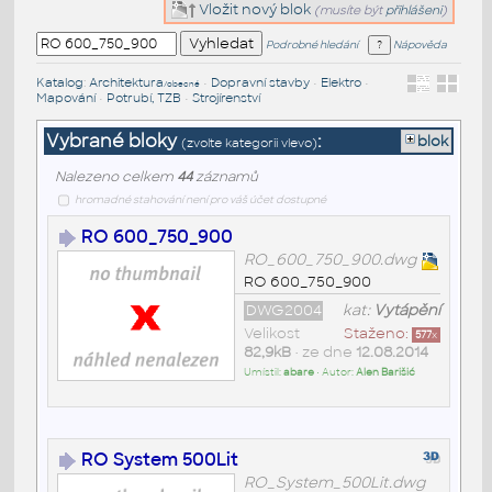
Vložit nový blok
(musíte být
přihlášeni
)
Podrobné hledání
Nápověda
Katalog
:
Architektura
•
Dopravní stavby
•
Elektro
•
/obecné
Mapování
•
Potrubí, TZB
•
Strojírenství
Vybrané bloky
:
blok
(zvolte kategorii vlevo)
Nalezeno celkem
44
záznamů
hromadné stahování není pro váš účet dostupné
RO 600_750_900
RO_600_750_900.dwg
RO 600_750_900
DWG2004
kat:
Vytápění
Velikost
Staženo:
577
x
82,9kB
• ze dne
12.08.2014
Umístil:
abare
• Autor:
Alen Barišić
RO System 500Lit
RO_System_500Lit.dwg