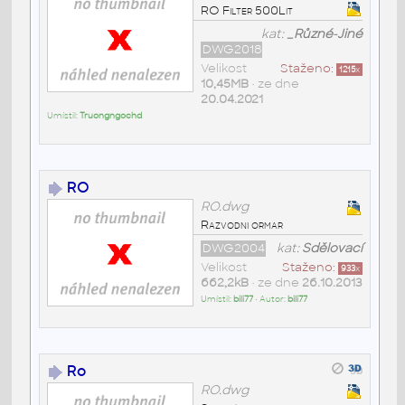
RO Filter 500Lit
kat:
_Různé-Jiné
DWG2018
Velikost
Staženo:
1215
x
10,45MB
• ze dne
20.04.2021
Umístil:
Truongngochd
RO
RO.dwg
Razvodni ormar
DWG2004
kat:
Sdělovací
Velikost
Staženo:
933
x
662,2kB
• ze dne
26.10.2013
Umístil:
bili77
• Autor:
bili77
Ro
RO.dwg