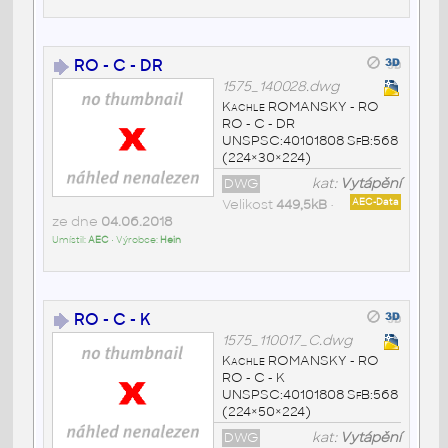
RO - C - DR
1575_140028.dwg
Kachle ROMANSKY - RO
RO - C - DR
UNSPSC:40101808 SfB:568
(224×30×224)
DWG
kat:
Vytápění
Velikost
449,5kB
•
AEC-Data
ze dne
04.06.2018
Umístil:
AEC
• Výrobce:
Hein
RO - C - K
1575_110017_C.dwg
Kachle ROMANSKY - RO
RO - C - K
UNSPSC:40101808 SfB:568
(224×50×224)
DWG
kat:
Vytápění