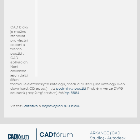
CAD bloky
je možno
stahovat
pro vlastní
osobní a
firemní
použití v
CAD
aplikacích.
Není
dovoleno
jejich další
šíření
formou elektronických katalogů, médií či služeb (jiné katalogy, web
download, CD, apod.) - viz
podmínky použití
. Problém verze DWG
souborů (
neplatný soubor
) řeší
tip 5584
.
Viz též
Statistika
a
nejnovějších 100 bloků
.
CAD
fórum
ARKANCE
(CAD
Studio) - Autodesk