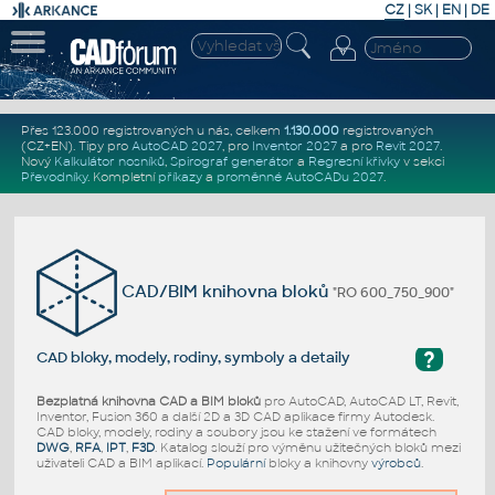
CZ
|
SK
|
EN
|
DE
Přes 123.000 registrovaných u nás, celkem
1.130.000
registrovaných
(CZ+EN)
. Tipy pro
AutoCAD 2027
, pro
Inventor 2027
a pro
Revit 2027
.
Nový
Kalkulátor nosníků
,
Spirograf generátor
a
Regresní křivky
v sekci
Převodníky
.
Kompletní
příkazy
a
proměnné AutoCADu 2027
.
CAD/BIM knihovna bloků
"RO 600_750_900"
?
CAD bloky, modely, rodiny, symboly a detaily
Bezplatná knihovna CAD a BIM bloků
pro AutoCAD, AutoCAD LT, Revit,
Inventor, Fusion 360 a další 2D a 3D CAD aplikace firmy Autodesk.
CAD bloky, modely, rodiny a soubory jsou ke stažení ve formátech
DWG
,
RFA
,
IPT
,
F3D
. Katalog slouží pro výměnu užitečných bloků mezi
uživateli CAD a BIM aplikací.
Populární
bloky a knihovny
výrobců
.