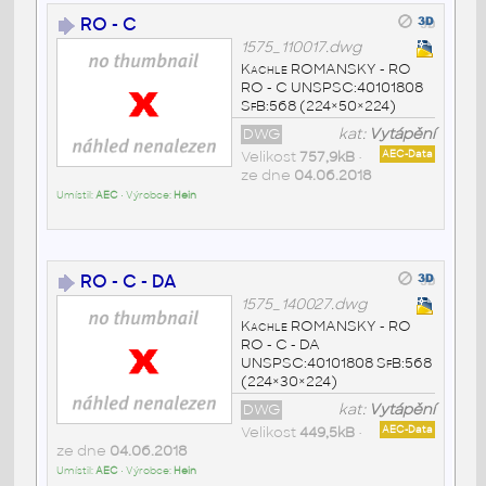
RO - C
1575_110017.dwg
Kachle ROMANSKY - RO
RO - C UNSPSC:40101808
SfB:568 (224×50×224)
DWG
kat:
Vytápění
Velikost
757,9kB
•
AEC-Data
ze dne
04.06.2018
Umístil:
AEC
• Výrobce:
Hein
RO - C - DA
1575_140027.dwg
Kachle ROMANSKY - RO
RO - C - DA
UNSPSC:40101808 SfB:568
(224×30×224)
DWG
kat:
Vytápění
Velikost
449,5kB
•
AEC-Data
ze dne
04.06.2018
Umístil:
AEC
• Výrobce:
Hein