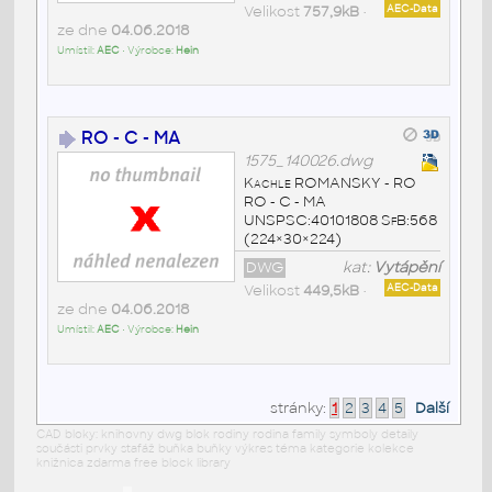
Velikost
757,9kB
•
AEC-Data
ze dne
04.06.2018
Umístil:
AEC
• Výrobce:
Hein
RO - C - MA
1575_140026.dwg
Kachle ROMANSKY - RO
RO - C - MA
UNSPSC:40101808 SfB:568
(224×30×224)
DWG
kat:
Vytápění
Velikost
449,5kB
•
AEC-Data
ze dne
04.06.2018
Umístil:
AEC
• Výrobce:
Hein
stránky:
1
2
3
4
5
Další
CAD bloky: knihovny dwg blok rodiny rodina family symboly detaily
součásti prvky stafáž buňka buňky výkres téma kategorie kolekce
knižnica zdarma free block library