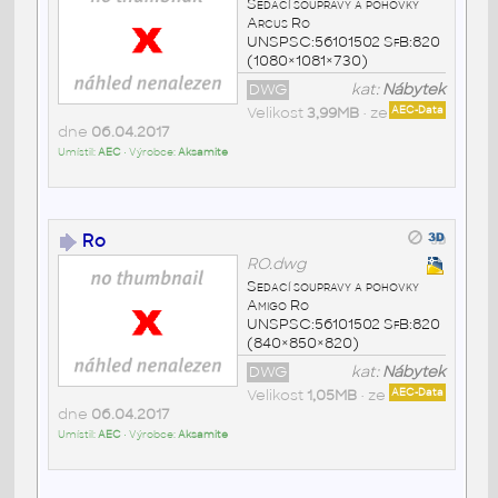
Sedací soupravy a pohovky
Arcus Ro
UNSPSC:56101502 SfB:820
(1080×1081×730)
DWG
kat:
Nábytek
Velikost
3,99MB
• ze
AEC-Data
dne
06.04.2017
Umístil:
AEC
• Výrobce:
Aksamite
Ro
RO.dwg
Sedací soupravy a pohovky
Amigo Ro
UNSPSC:56101502 SfB:820
(840×850×820)
DWG
kat:
Nábytek
Velikost
1,05MB
• ze
AEC-Data
dne
06.04.2017
Umístil:
AEC
• Výrobce:
Aksamite