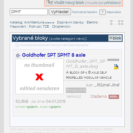
Vložit nový blok
(musíte být
přihlášeni
)
Podrobné hledání
Nápověda
Katalog
:
Architektura
•
Dopravní stavby
•
Elektro
•
/obecné
Mapování
•
Potrubí, TZB
•
Strojírenství
Vybrané bloky
:
blok
(zvolte kategorii vlevo)
hromadné stahování není pro váš účet dostupné
Goldhofer SPT SPMT 8 axle
Goldhofer_SPT_SP
MT_8_axle.dwg
A block of a 8 axle self
propelled modular vehicle
kat:
_Různé-Jiné
DWG2013
Velikost
Staženo:
8669
x
52,8kB
• ze dne
04.01.2015
Umístil:
rgoijarts
• Autor:
r.goijarts
CAD bloky: knihovny dwg blok rodiny rodina family symboly detaily