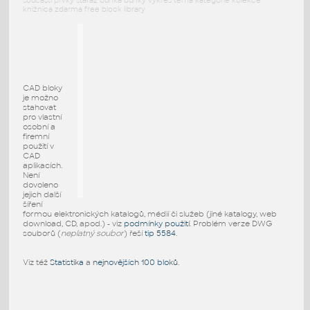
součásti prvky stafáž buňka buňky výkres téma kategorie kolekce
knižnica zdarma free block library
CAD bloky
je možno
stahovat
pro vlastní
osobní a
firemní
použití v
CAD
aplikacích.
Není
dovoleno
jejich další
šíření
formou elektronických katalogů, médií či služeb (jiné katalogy, web
download, CD, apod.) - viz
podmínky použití
. Problém verze DWG
souborů (
neplatný soubor
) řeší
tip 5584
.
Viz též
Statistika
a
nejnovějších 100 bloků
.