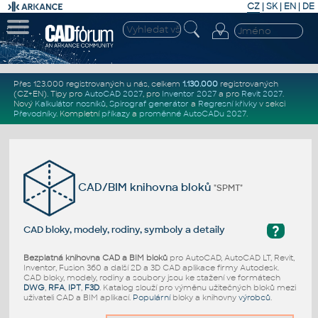
CZ
|
SK
|
EN
|
DE
Přes 123.000 registrovaných u nás, celkem
1.130.000
registrovaných
(CZ+EN)
. Tipy pro
AutoCAD 2027
, pro
Inventor 2027
a pro
Revit 2027
.
Nový
Kalkulátor nosníků
,
Spirograf generátor
a
Regresní křivky
v sekci
Převodníky
.
Kompletní
příkazy
a
proměnné AutoCADu 2027
.
CAD/BIM knihovna bloků
"SPMT"
?
CAD bloky, modely, rodiny, symboly a detaily
Bezplatná knihovna CAD a BIM bloků
pro AutoCAD, AutoCAD LT, Revit,
Inventor, Fusion 360 a další 2D a 3D CAD aplikace firmy Autodesk.
CAD bloky, modely, rodiny a soubory jsou ke stažení ve formátech
DWG
,
RFA
,
IPT
,
F3D
. Katalog slouží pro výměnu užitečných bloků mezi
uživateli CAD a BIM aplikací.
Populární
bloky a knihovny
výrobců
.