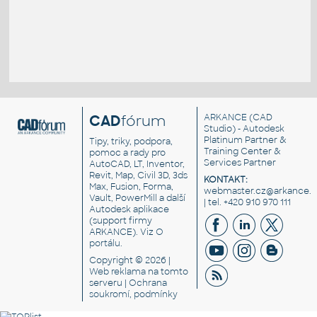
CAD
fórum
ARKANCE
(CAD
Studio) - Autodesk
Platinum Partner &
Tipy, triky, podpora,
Training Center &
pomoc a rady pro
Services Partner
AutoCAD, LT, Inventor,
Revit, Map, Civil 3D, 3ds
KONTAKT:
Max, Fusion, Forma,
webmaster.cz@arkance.w
Vault, PowerMill a další
| tel. +420 910 970 111
Autodesk aplikace
(support firmy
ARKANCE). Viz
O
portálu
.
Copyright © 2026 |
Web reklama
na tomto
serveru |
Ochrana
soukromí, podmínky