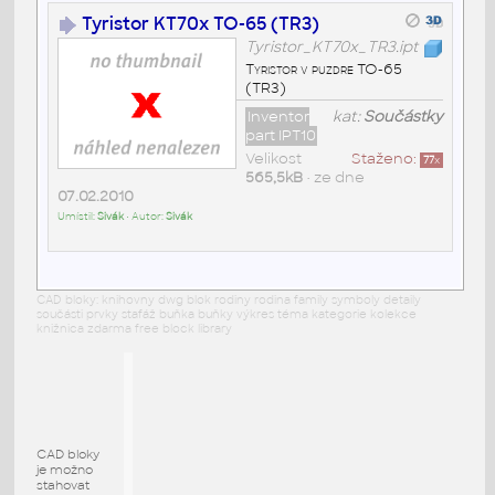
Tyristor KT70x TO-65 (TR3)
Tyristor_KT70x_TR3.ipt
Tyristor v puzdre TO-65
(TR3)
Inventor
kat:
Součástky
part IPT10
Velikost
Staženo:
77
x
565,5kB
• ze dne
07.02.2010
Umístil:
Sivák
• Autor:
Sivák
CAD bloky: knihovny dwg blok rodiny rodina family symboly detaily
součásti prvky stafáž buňka buňky výkres téma kategorie kolekce
knižnica zdarma free block library
CAD bloky
je možno
stahovat