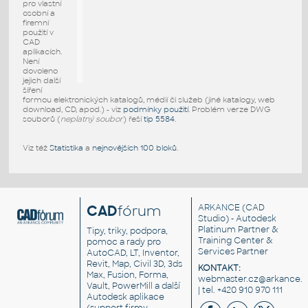
pro vlastní
osobní a
firemní
použití v
CAD
aplikacích.
Není
dovoleno
jejich další
šíření
formou elektronických katalogů, médií či služeb (jiné katalogy, web
download, CD, apod.) - viz
podmínky použití
. Problém verze DWG
souborů (
neplatný soubor
) řeší
tip 5584
.
Viz též
Statistika
a
nejnovějších 100 bloků
.
CAD
fórum
ARKANCE
(CAD
Studio) - Autodesk
Platinum Partner &
Tipy, triky, podpora,
Training Center &
pomoc a rady pro
Services Partner
AutoCAD, LT, Inventor,
Revit, Map, Civil 3D, 3ds
KONTAKT:
Max, Fusion, Forma,
webmaster.cz@arkance.w
Vault, PowerMill a další
| tel. +420 910 970 111
Autodesk aplikace
(support firmy