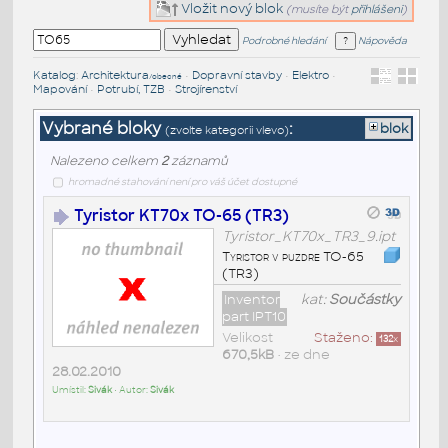
Vložit nový blok
(musíte být
přihlášeni
)
Podrobné hledání
Nápověda
Katalog
:
Architektura
•
Dopravní stavby
•
Elektro
•
/obecné
Mapování
•
Potrubí, TZB
•
Strojírenství
Vybrané bloky
:
blok
(zvolte kategorii vlevo)
Nalezeno celkem
2
záznamů
hromadné stahování není pro váš účet dostupné
Tyristor KT70x TO-65 (TR3)
Tyristor_KT70x_TR3_9.ipt
Tyristor v puzdre TO-65
(TR3)
Inventor
kat:
Součástky
part IPT10
Velikost
Staženo:
132
x
670,5kB
• ze dne
28.02.2010
Umístil:
Sivák
• Autor:
Sivák