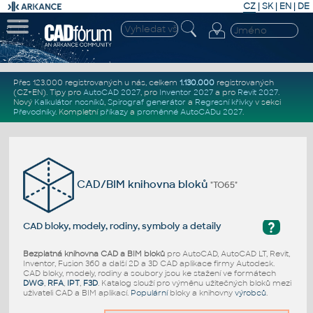
CZ
|
SK
|
EN
|
DE
Přes 123.000 registrovaných u nás, celkem
1.130.000
registrovaných
(CZ+EN)
. Tipy pro
AutoCAD 2027
, pro
Inventor 2027
a pro
Revit 2027
.
Nový
Kalkulátor nosníků
,
Spirograf generátor
a
Regresní křivky
v sekci
Převodníky
.
Kompletní
příkazy
a
proměnné AutoCADu 2027
.
CAD/BIM knihovna bloků
"TO65"
?
CAD bloky, modely, rodiny, symboly a detaily
Bezplatná knihovna CAD a BIM bloků
pro AutoCAD, AutoCAD LT, Revit,
Inventor, Fusion 360 a další 2D a 3D CAD aplikace firmy Autodesk.
CAD bloky, modely, rodiny a soubory jsou ke stažení ve formátech
DWG
,
RFA
,
IPT
,
F3D
. Katalog slouží pro výměnu užitečných bloků mezi
uživateli CAD a BIM aplikací.
Populární
bloky a knihovny
výrobců
.