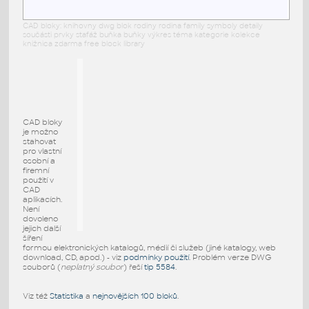
CAD bloky: knihovny dwg blok rodiny rodina family symboly detaily
součásti prvky stafáž buňka buňky výkres téma kategorie kolekce
knižnica zdarma free block library
CAD bloky
je možno
stahovat
pro vlastní
osobní a
firemní
použití v
CAD
aplikacích.
Není
dovoleno
jejich další
šíření
formou elektronických katalogů, médií či služeb (jiné katalogy, web
download, CD, apod.) - viz
podmínky použití
. Problém verze DWG
souborů (
neplatný soubor
) řeší
tip 5584
.
Viz též
Statistika
a
nejnovějších 100 bloků
.