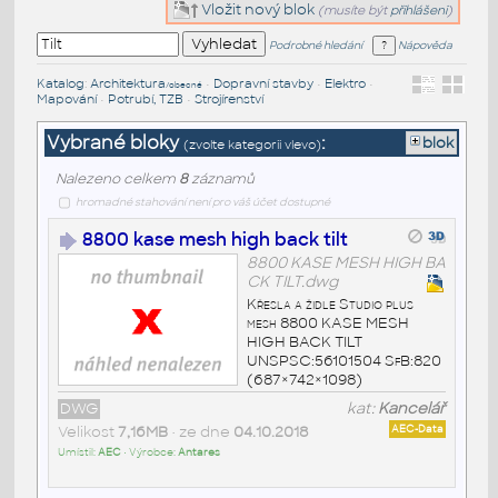
Vložit nový blok
(musíte být
přihlášeni
)
Podrobné hledání
Nápověda
Katalog
:
Architektura
•
Dopravní stavby
•
Elektro
•
/obecné
Mapování
•
Potrubí, TZB
•
Strojírenství
Vybrané bloky
:
blok
(zvolte kategorii vlevo)
Nalezeno celkem
8
záznamů
hromadné stahování není pro váš účet dostupné
8800 kase mesh high back tilt
8800 KASE MESH HIGH BA
CK TILT.dwg
Křesla a židle Studio plus
mesh 8800 KASE MESH
HIGH BACK TILT
UNSPSC:56101504 SfB:820
(687×742×1098)
DWG
kat:
Kancelář
Velikost
7,16MB
• ze dne
04.10.2018
AEC-Data
Umístil:
AEC
• Výrobce:
Antares