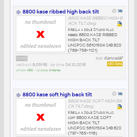
8800 kase ribbed high back tilt
8800 KASE RIBBED HIGH B
ACK TILT.dwg
Křesla a židle Studio plus
ribbed 8800 KASE RIBBED
HIGH BACK TILT
UNSPSC:56101504 SfB:820
(789×758×1121)
DWG
kat:
Kancelář
Velikost
8,05MB
• ze dne
04.10.2018
AEC-Data
Umístil:
AEC
• Výrobce:
Antares
8800 kase soft high back tilt
8800 KASE SOFT HIGH BA
CK TILT.dwg
Křesla a židle Studio plus
soft 8800 KASE SOFT
HIGH BACK TILT
UNSPSC:56101504 SfB:820
(797×765×1118)