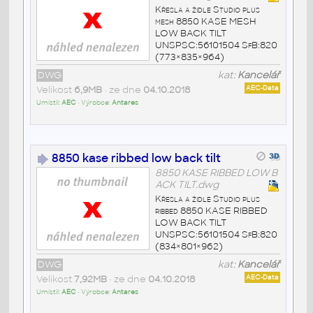
Křesla a židle Studio plus
mesh 8850 KASE MESH
LOW BACK TILT
UNSPSC:56101504 SfB:820
(773×835×964)
DWG
kat:
Kancelář
Velikost
6,9MB
• ze dne
04.10.2018
AEC-Data
Umístil:
AEC
• Výrobce:
Antares
8850 kase ribbed low back tilt
8850 KASE RIBBED LOW B
ACK TILT.dwg
Křesla a židle Studio plus
ribbed 8850 KASE RIBBED
LOW BACK TILT
UNSPSC:56101504 SfB:820
(834×801×962)
DWG
kat:
Kancelář
Velikost
7,92MB
• ze dne
04.10.2018
AEC-Data
Umístil:
AEC
• Výrobce:
Antares