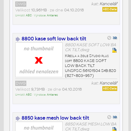
DWG
kat:
Kancelář
Velikost
10,96MB
• ze dne
04.10.2018
AEC-Data
Umístil:
AEC
• Výrobce:
Antares
8800 kase soft low back tilt
8800 KASE SOFT LOW BA
CK TILT.dwg
Křesla a židle Studio plus
soft 8800 KASE SOFT
LOW BACK TILT
UNSPSC:56101504 SfB:820
(827×803×957)
DWG
kat:
Kancelář
Velikost
9,73MB
• ze dne
04.10.2018
AEC-Data
Umístil:
AEC
• Výrobce:
Antares
8850 kase mesh low back tilt
8850 KASE MESH LOW BA
CK TILT.dwg