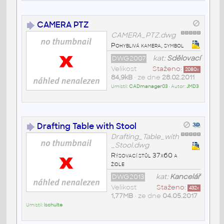
CAMERA PTZ
CAMERA_PTZ.dwg
Pohyblivá kamera, symbol
DWG2007
kat:
Sdělovací
Velikost
Staženo:
2080
x
84,9kB
• ze dne
28.02.2011
Umístil:
CADmanager03
• Autor:
JMD3
Drafting Table with Stool
Drafting_Table_with
_Stool.dwg
Rýsovací stůl 37x60 a
židle
DWG2013
kat:
Kancelář
Velikost
Staženo:
432
x
1,77MB
• ze dne
04.05.2017
Umístil:
lschulte