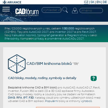
CZ
|
SK
|
EN
|
DE
Přes 123.000 registrovaných u nás, celkem
1.130.000
registrovaných
(CZ+EN)
. Tipy pro
AutoCAD 2027
, pro
Inventor 2027
a pro
Revit 2027
.
Nový
Kalkulátor nosníků
,
Spirograf generátor
a
Regresní křivky
v sekci
Převodníky
.
Kompletní
příkazy
a
proměnné AutoCADu 2027
.
CAD/BIM knihovna bloků
"Tilt"
?
CAD bloky, modely, rodiny, symboly a detaily
Bezplatná knihovna CAD a BIM bloků
pro AutoCAD, AutoCAD LT, Revit,
Inventor, Fusion 360 a další 2D a 3D CAD aplikace firmy Autodesk.
CAD bloky, modely, rodiny a soubory jsou ke stažení ve formátech
DWG
,
RFA
,
IPT
,
F3D
. Katalog slouží pro výměnu užitečných bloků mezi
uživateli CAD a BIM aplikací.
Populární
bloky a knihovny
výrobců
.