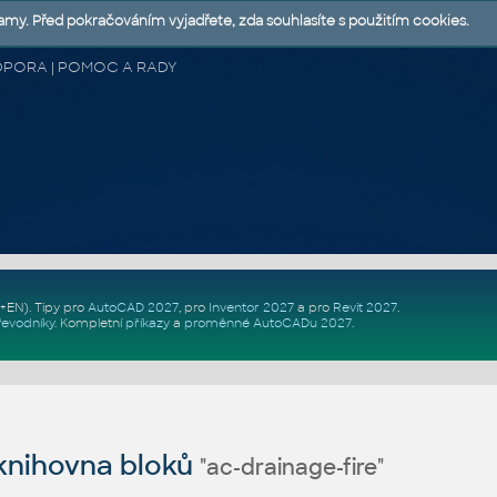
lamy. Před pokračováním vyjadřete, zda souhlasíte s použitím cookies.
 PODPORA | POMOC A RADY
Z+EN)
. Tipy pro
AutoCAD 2027
, pro
Inventor 2027
a pro
Revit 2027
.
řevodníky
.
Kompletní
příkazy
a
proměnné AutoCADu 2027
.
nihovna bloků
"ac-drainage-fire"