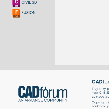
CIVIL 3D
FUSION
CAD
fó
Tipy, triky
Map, Civil 
aplikace (
Copyright 
soukromí, 