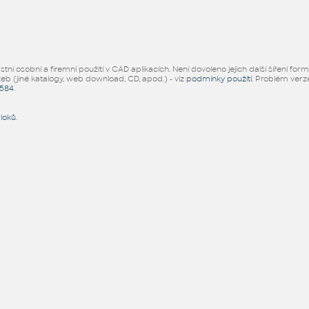
ní osobní a firemní použití v CAD aplikacích. Není dovoleno jejich další šíření for
žeb (jiné katalogy, web download, CD, apod.) - viz
podmínky použití
. Problém ver
5584
.
bloků
.