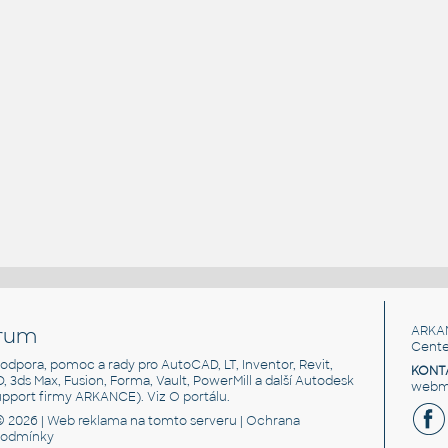
rum
ARKA
Cente
, podpora, pomoc a rady pro AutoCAD, LT, Inventor, Revit,
KONT
3D, 3ds Max, Fusion, Forma, Vault, PowerMill a další Autodesk
webma
support firmy ARKANCE). Viz
O portálu
.
© 2026 |
Web reklama
na tomto serveru |
Ochrana
podmínky