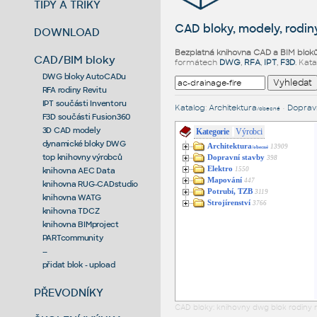
TIPY A TRIKY
CAD bloky, modely, rodiny
DOWNLOAD
Bezplatná knihovna CAD a BIM blok
CAD/BIM bloky
formátech
DWG
,
RFA
,
IPT
,
F3D
. Kat
DWG bloky AutoCADu
RFA rodiny Revitu
IPT součásti Inventoru
Katalog
:
Architektura
•
Dopravn
/obecné
F3D součásti Fusion360
3D CAD modely
Kategorie
Výrobci
dynamické bloky DWG
Architektura
13909
/obecné
top knihovny výrobců
Dopravní stavby
398
Elektro
1550
knihovna AEC Data
Mapování
447
knihovna RUG-CADstudio
Potrubí, TZB
3119
knihovna WATG
Strojírenství
3766
knihovna TDCZ
knihovna BIMproject
PARTcommunity
--
přidat blok - upload
PŘEVODNÍKY
CAD bloky: knihovny dwg blok rodiny r