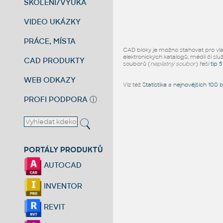
ŠKOLENÍ/VÝUKA
VIDEO UKÁZKY
PRÁCE, MÍSTA
CAD bloky je možno stahovat pro vlast
elektronických katalogů, médií či slu
CAD PRODUKTY
souborů (
neplatný soubor
) řeší
tip 
WEB ODKAZY
Viz též
Statistika
a
nejnovějších 100 
PROFI PODPORA
ⓘ
PORTÁLY PRODUKTŮ
AUTOCAD
INVENTOR
REVIT