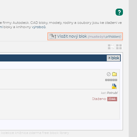
?
e firmy Autodesk. CAD bloky, modely, rodiny a soubory jsou ke stažení ve
ní
bloky a knihovny
výrobců
.
Vložit nový blok
(musíte být
přihlášeni
)
blok
kat:
Potrubí
Staženo:
2044
x
 kolekce knižnica zdarma free block library