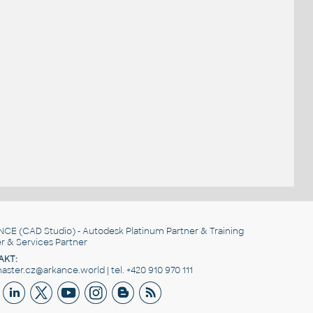
NCE
(CAD Studio) - Autodesk Platinum Partner & Training
r & Services Partner
AKT:
ster.cz@arkance.world | tel. +420 910 970 111