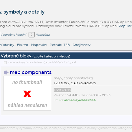
, symboly a detaily
ů
pro AutoCAD, AutoCAD LT, Revit, Inventor, Fusion 360 a další 2D a 3D CAD aplikac
alog slouží pro výměnu užitečných bloků mezi uživateli CAD a BIM aplikací.
Populár
Podrobné hledání
Nápověda
í stavby
•
Elektro
•
Mapování
•
Potrubí, TZB
•
Strojírenství
Vybrané bloky
:
(zvolte kategorii vlevo)
hromadné stahování není pro váš účet dostupné
mep componants
mep_componants.dwg
TZB bloky, CAD komponenty
DWG2018
Velikost
5,47MB
• ze dne
18.07.2025
Umístil:
ahmedsayedkhalil2025
odina family symboly detaily součásti prvky stafáž buňka buňky výkres téma kategorie