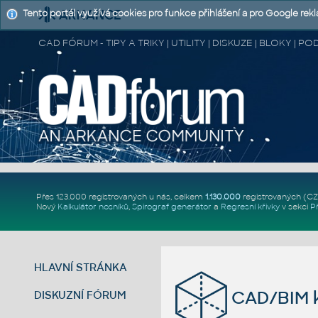
Tento portál využívá cookies pro funkce přihlášení a pro Google rek
CAD FÓRUM - TIPY A TRIKY | UTILITY | DISKUZE | BLOKY |
Přes 123.000 registrovaných u nás, celkem
1.130.000
registrovaných (C
Nový
Kalkulátor nosníků
,
Spirograf generátor
a
Regresní křivky
v sekci
P
HLAVNÍ STRÁNKA
CAD/BIM k
DISKUZNÍ FÓRUM