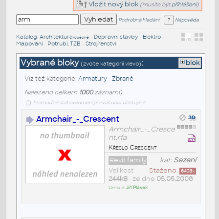
Vložit nový blok
(musíte být
přihlášeni
)
Podrobné hledání
Nápověda
Katalog
:
Architektura
•
Dopravní stavby
•
Elektro
•
/obecné
Mapování
•
Potrubí, TZB
•
Strojírenství
Vybrané bloky
:
blok
(zvolte kategorii vlevo)
Viz též kategorie:
Armatury
•
Zbraně
•
Nalezeno celkem
1000
záznamů
hromadné stahování není pro váš účet dostupné
Armchair_-_Crescent
Armchair_-_Cresce
nt.rfa
Křeslo Crescent
Revit family
kat:
Sezení
Velikost
Staženo:
6408
x
244kB
• ze dne
05.05.2008
Umístil:
Jiří Plávek