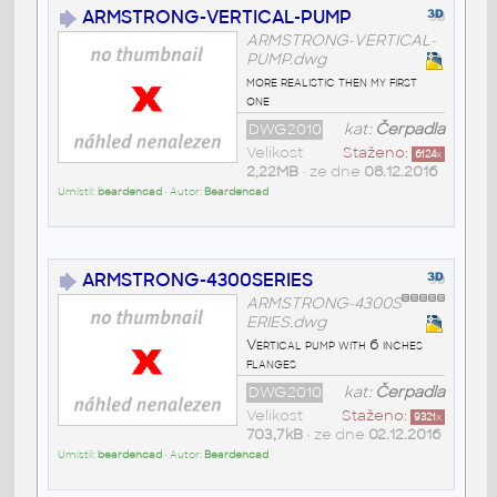
ARMSTRONG-VERTICAL-PUMP
ARMSTRONG-VERTICAL-
PUMP.dwg
more realistic then my first
one
DWG2010
kat:
Čerpadla
Velikost
Staženo:
6124
x
2,22MB
• ze dne
08.12.2016
Umístil:
beardencad
• Autor:
Beardencad
ARMSTRONG-4300SERIES
ARMSTRONG-4300S
ERIES.dwg
Vertical pump with 6 inches
flanges
DWG2010
kat:
Čerpadla
Velikost
Staženo:
9321
x
703,7kB
• ze dne
02.12.2016
Umístil:
beardencad
• Autor:
Beardencad