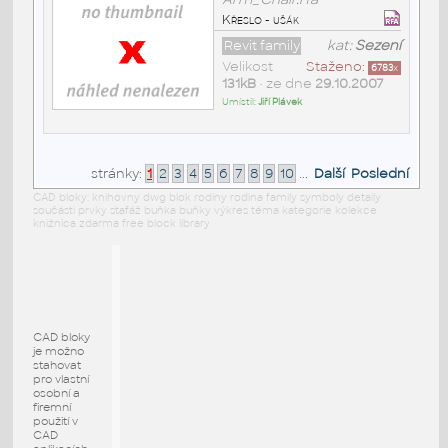
Křeslo - ušák
Revit family
kat:
Sezení
Velikost
Staženo:
6783
x
131kB
• ze dne
29.10.2007
Umístil:
Jiří Plávek
stránky:
1
2
3
4
5
6
7
8
9
10
...
Další
Poslední
CAD bloky: knihovny dwg blok rodiny rodina family symboly detaily
součásti prvky stafáž buňka buňky výkres téma kategorie kolekce
knižnica zdarma free block library
CAD bloky
je možno
stahovat
pro vlastní
osobní a
firemní
použití v
CAD