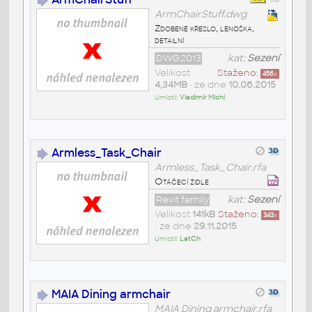
ArmChairStuff.dwg
Zdobené křeslo, lenoška,
detailní
DWG2013
kat:
Sezení
Velikost
Staženo:
456
x
4,34MB
• ze dne
10.06.2015
Umístil:
Vladimír Michl
Armless_Task_Chair
Armless_Task_Chair.rfa
Otáčecí židle
Revit family
kat:
Sezení
Velikost
141kB
Staženo:
343
x
• ze dne
29.11.2015
Umístil:
LatCh
MAIA Dining armchair
MAIA Dining armchair.rfa