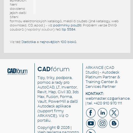
aplikacích.
Není
dovoleno
jejich další
šíření
formou elektronických katalogů, médií či služeb (jiné katalogy, web
download, CD, apod.) - viz
podmínky použití
. Problém verze DWG
souborů (
neplatný soubor
) řeší
tip 5584
.
Viz též
Statistika
a
nejnovějších 100 bloků
.
CAD
fórum
ARKANCE
(CAD
Studio) - Autodesk
Platinum Partner &
Tipy, triky, podpora,
Training Center &
pomoc a rady pro
Services Partner
AutoCAD, LT, Inventor,
Revit, Map, Civil 3D, 3ds
KONTAKT:
Max, Fusion, Forma,
webmaster.cz@arkance.w
Vault, PowerMill a další
| tel. +420 910 970 111
Autodesk aplikace
(support firmy
ARKANCE). Viz
O
portálu
.
Copyright © 2026 |
Web reklama
na tomto