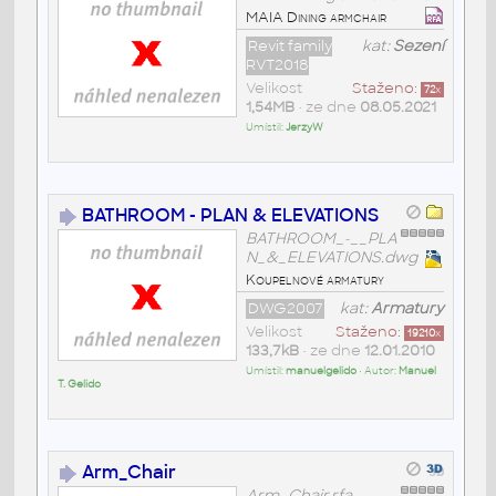
MAIA Dining armchair
Revit family
kat:
Sezení
RVT2018
Velikost
Staženo:
72
x
1,54MB
• ze dne
08.05.2021
Umístil:
JerzyW
BATHROOM - PLAN & ELEVATIONS
BATHROOM_-__PLA
N_&_ELEVATIONS.dwg
Koupelnové armatury
DWG2007
kat:
Armatury
Velikost
Staženo:
19210
x
133,7kB
• ze dne
12.01.2010
Umístil:
manuelgelido
• Autor:
Manuel
T. Gelido
Arm_Chair
Arm_Chair.rfa