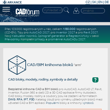
CZ
|
SK
|
EN
|
DE
Přes 123.000 registrovaných u nás, celkem
1.130.000
registrovaných
(CZ+EN)
. Tipy pro
AutoCAD 2027
, pro
Inventor 2027
a pro
Revit 2027
.
Nový
Kalkulátor nosníků
,
Spirograf generátor
a
Regresní křivky
v sekci
Převodníky
.
Kompletní
příkazy
a
proměnné AutoCADu 2027
.
CAD/BIM knihovna bloků
"arm"
?
CAD bloky, modely, rodiny, symboly a detaily
Bezplatná knihovna CAD a BIM bloků
pro AutoCAD, AutoCAD LT, Revit,
Inventor, Fusion 360 a další 2D a 3D CAD aplikace firmy Autodesk.
CAD bloky, modely, rodiny a soubory jsou ke stažení ve formátech
DWG
,
RFA
,
IPT
,
F3D
. Katalog slouží pro výměnu užitečných bloků mezi
uživateli CAD a BIM aplikací.
Populární
bloky a knihovny
výrobců
.