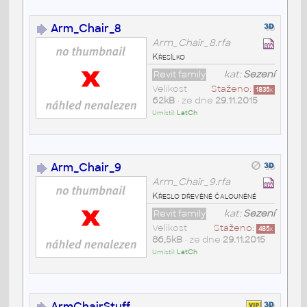
Arm_Chair_8
Arm_Chair_8.rfa
Křesílko
Revit family
kat:
Sezení
Velikost
Staženo:
1835
x
62kB
• ze dne
29.11.2015
Umístil:
LatCh
Arm_Chair_9
Arm_Chair_9.rfa
Křeslo dřevěné čalouněné
Revit family
kat:
Sezení
Velikost
Staženo:
485
x
86,5kB
• ze dne
29.11.2015
Umístil:
LatCh
ArmChairStuff