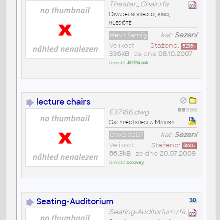
Theater_Chair.rfa
Divadelní křeslo, kino,
hlediště
Revit family
kat:
Sezení
Velikost
Staženo:
6236
x
336kB
• ze dne
08.10.2007
Umístil:
Jiří Plávek
lecture chairs
E37186.dwg
Sklápěcí křesla Maxima
DWG2007
kat:
Sezení
Velikost
Staženo:
5160
x
86,3kB
• ze dne
20.07.2009
Umístil:
soxway
Seating-Auditorium
Seating-Auditorium.rfa