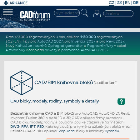
CZ
|
SK
|
EN
|
DE
Přes 123.000 registrovaných u nás, celkem
1.130.000
registrovaných
(CZ+EN)
. Tipy pro
AutoCAD 2027
, pro
Inventor 2027
a pro
Revit 2027
.
Nový
Kalkulátor nosníků
,
Spirograf generátor
a
Regresní křivky
v sekci
Převodníky
.
Kompletní
příkazy
a
proměnné AutoCADu 2027
.
CAD/BIM knihovna bloků
"auditorium"
?
CAD bloky, modely, rodiny, symboly a detaily
Bezplatná knihovna CAD a BIM bloků
pro AutoCAD, AutoCAD LT, Revit,
Inventor, Fusion 360 a další 2D a 3D CAD aplikace firmy Autodesk.
CAD bloky, modely, rodiny a soubory jsou ke stažení ve formátech
DWG
,
RFA
,
IPT
,
F3D
. Katalog slouží pro výměnu užitečných bloků mezi
uživateli CAD a BIM aplikací.
Populární
bloky a knihovny
výrobců
.