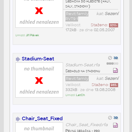
Sedačka do hlediště (haly,
sály, stadiony)
Revit family
kat:
Sezení
RVT9.1
Velikost
Staženo:
3210
x
172kB
• ze dne
02.05.2007
Umístil:
Jiří Plávek
Stadium-Seat
Stadium-Seat.rfa
Sedadlo na stadionu
Revit family
kat:
Sezení
Velikost
Staženo:
965
x
332kB
• ze dne
13.08.2008
Umístil:
LatCh
Chair_Seat_Fixed
Chair_Seat_Fixed.rfa
Pevná sedačka - pro