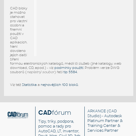
CAD bloky
je možno
stahovat
pro vlastní
osobní a
firemní
použití v
CAD
aplikacích.
Není
dovoleno
jejich další
šíření
formou elektronických katalogů, médií či služeb (jiné katalogy, web
download, CD, apod.) - viz
podmínky použití
. Problém verze DWG
souborů (
neplatný soubor
) řeší
tip 5584
.
Viz též
Statistika
a
nejnovějších 100 bloků
.
CAD
fórum
ARKANCE
(CAD
Studio) - Autodesk
Platinum Partner &
Tipy, triky, podpora,
Training Center &
pomoc a rady pro
Services Partner
AutoCAD, LT, Inventor,
Revit, Map, Civil 3D, 3ds