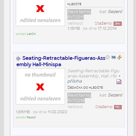
hlediště
Revit family
kat:
Sezení
RVT2011
Velikost
Staženo:
294
x
1,15MB
• ze dne
17.12.2014
Umístil:
LatCh
Seating-Retractable-Figueras-Ass
embly Hall-Minispa
Seating-Retractable-Figu
eras-Assembly_Hall-.rfa
+
příloha
Sedačka do hlediště
Revit family
kat:
Sezení
RVT2019
Velikost
Staženo:
152
x
1,66MB
• ze dne
11.02.2022
Umístil:
Paolo1