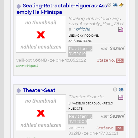
Seating-Retractable-Figueras-Ass
embly Hall-Minispa
Seating-Retractable-Figu
eras-Assembly_Hall-_26.rf
a
+
příloha
Sedačky pódiové,
zatáhnutelné
Revit family
kat:
Sezení
RVT2019
Velikost
1,66MB
• ze dne
18.05.2022
Staženo:
125
x
Umístil:
Miguel2
Theater-Seat
Theater-Seat.rfa
Divadelní sedadlo, křeslo
hlediště
Revit family
kat:
Sezení
RVT2009
Velikost
Staženo:
103
x
332kB
• ze dne
17.10.2021