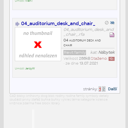
Umístil:
VienT
04_auditorium_desk_and_chair_
04_auditorium_desk_and
_chair_.rfa
04 auditorium desk and
chair
Revit family
kat:
Nábytek
Velikost
288kB
Staženo:
10
x
• ze dne
13.07.2021
Umístil:
JerzyW
stránky:
1
2
Další
CAD bloky: knihovny dwg blok rodiny rodina family symboly detaily
součásti prvky stafáž buňka buňky výkres téma kategorie kolekce
knižnica zdarma free block library