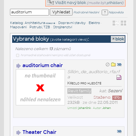
Vložit nový blok
(musíte být
přihlášeni
)
Podrobné hledání
Nápověda
Katalog
:
Architektura
•
Dopravní stavby
•
Elektro
•
/obecné
Mapování
•
Potrubí, TZB
•
Strojírenství
Vybrané bloky
:
blok
(zvolte kategorii vlevo)
Nalezeno celkem
13
záznamů
hromadné stahování není pro váš účet dostupné
auditorium chair
Sillón_de_auditorio_rfa.rf
a
Křeslo pro hlediště
Revit family
kat:
Sezení
Velikost
Staženo:
1370
x
232kB
• ze dne
22.05.2011
Umístil:
johanlink
• Autor:
Johan
Theater Chair