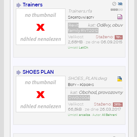
Trainers
Trainers.rfa
Sportovní boty
Revit
kat:
Oděvy, obuv
family RVT2012
Velikost
Staženo:
781
x
2,68MB
• ze dne
06.09.2015
Umístil:
LatCh
SHOES PLAN
SHOES_PLAN.dwg
Boty - půdorys
kat:
Obchod, provozovny
DWG2004
Velikost
Staženo:
2853
x
66,8kB
• ze dne
26.03.2017
Umístil:
arcaliza
• Autor:
Ali Bahrani