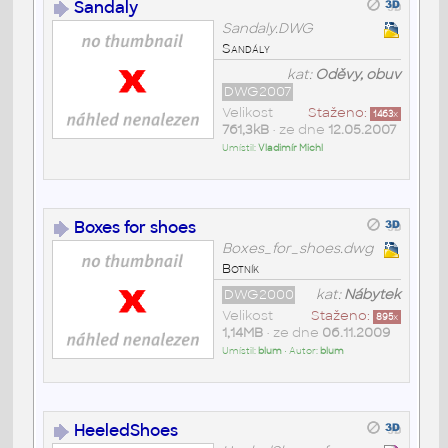
Sandaly
Sandaly.DWG
Sandály
kat:
Oděvy, obuv
DWG2007
Velikost
Staženo:
1463
x
761,3kB
• ze dne
12.05.2007
Umístil:
Vladimír Michl
Boxes for shoes
Boxes_for_shoes.dwg
Botník
DWG2000
kat:
Nábytek
Velikost
Staženo:
895
x
1,14MB
• ze dne
06.11.2009
Umístil:
blum
• Autor:
blum
HeeledShoes