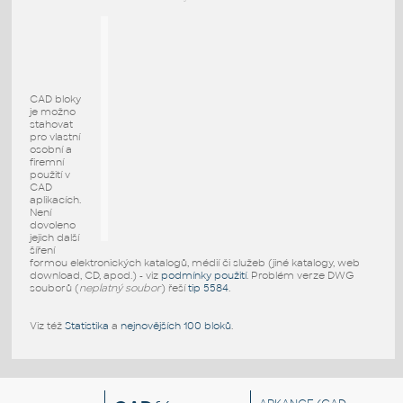
CAD bloky
je možno
stahovat
pro vlastní
osobní a
firemní
použití v
CAD
aplikacích.
Není
dovoleno
jejich další
šíření
formou elektronických katalogů, médií či služeb (jiné katalogy, web
download, CD, apod.) - viz
podmínky použití
. Problém verze DWG
souborů (
neplatný soubor
) řeší
tip 5584
.
Viz též
Statistika
a
nejnovějších 100 bloků
.