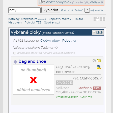
Vložit nový blok
(musíte být
přihlášeni
)
Podrobné hledání
Nápověda
Katalog
:
Architektura
•
Dopravní stavby
•
Elektro
•
/obecné
Mapování
•
Potrubí, TZB
•
Strojírenství
Vybrané bloky
:
blok
(zvolte kategorii vlevo)
Viz též kategorie:
Oděvy, obuv
•
Robotika
•
Nalezeno celkem
7
záznamů
hromadné stahování není pro váš účet dostupné
bag and shoe
bag_and_shoe.dwg
Boty, krabice
kat:
Oděvy, obuv
DWG2013
Velikost
Staženo:
2525
x
122,4kB
• ze dne
30.08.2014
Umístil:
rouabodon
• Autor:
me