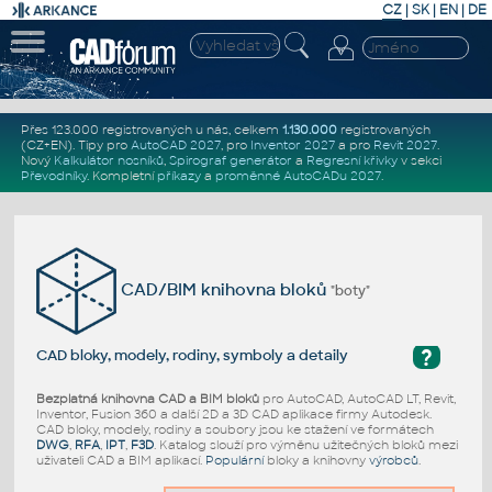
CZ
|
SK
|
EN
|
DE
Přes 123.000 registrovaných u nás, celkem
1.130.000
registrovaných
(CZ+EN)
. Tipy pro
AutoCAD 2027
, pro
Inventor 2027
a pro
Revit 2027
.
Nový
Kalkulátor nosníků
,
Spirograf generátor
a
Regresní křivky
v sekci
Převodníky
.
Kompletní
příkazy
a
proměnné AutoCADu 2027
.
CAD/BIM knihovna bloků
"boty"
?
CAD bloky, modely, rodiny, symboly a detaily
Bezplatná knihovna CAD a BIM bloků
pro AutoCAD, AutoCAD LT, Revit,
Inventor, Fusion 360 a další 2D a 3D CAD aplikace firmy Autodesk.
CAD bloky, modely, rodiny a soubory jsou ke stažení ve formátech
DWG
,
RFA
,
IPT
,
F3D
. Katalog slouží pro výměnu užitečných bloků mezi
uživateli CAD a BIM aplikací.
Populární
bloky a knihovny
výrobců
.