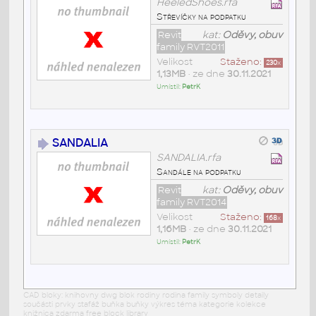
HeeledShoes.rfa
Střevíčky na podpatku
Revit
kat:
Oděvy, obuv
family RVT2011
Velikost
Staženo:
230
x
1,13MB
• ze dne
30.11.2021
Umístil:
PetrK
SANDALIA
SANDALIA.rfa
Sandále na podpatku
Revit
kat:
Oděvy, obuv
family RVT2014
Velikost
Staženo:
168
x
1,16MB
• ze dne
30.11.2021
Umístil:
PetrK
CAD bloky: knihovny dwg blok rodiny rodina family symboly detaily
součásti prvky stafáž buňka buňky výkres téma kategorie kolekce
knižnica zdarma free block library