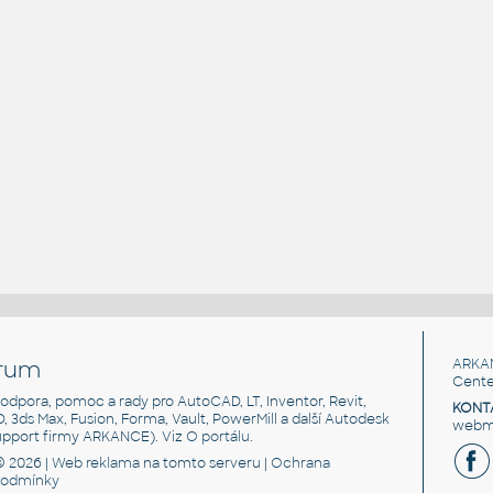
rum
ARKA
Cente
, podpora, pomoc a rady pro AutoCAD, LT, Inventor, Revit,
KONT
3D, 3ds Max, Fusion, Forma, Vault, PowerMill a další Autodesk
webma
support firmy ARKANCE). Viz
O portálu
.
© 2026 |
Web reklama
na tomto serveru |
Ochrana
podmínky