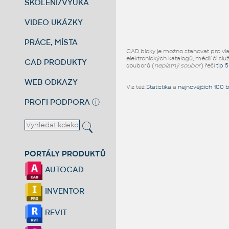
ŠKOLENÍ/VÝUKA
VIDEO UKÁZKY
PRÁCE, MÍSTA
CAD bloky je možno stahovat pro vlast
elektronických katalogů, médií či slu
CAD PRODUKTY
souborů (
neplatný soubor
) řeší
tip 
WEB ODKAZY
Viz též
Statistika
a
nejnovějších 100 
PROFI PODPORA
ⓘ
PORTÁLY PRODUKTŮ
AUTOCAD
INVENTOR
REVIT