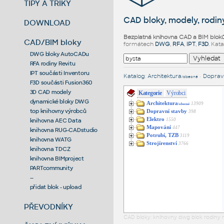
TIPY A TRIKY
CAD bloky, modely, rodiny
DOWNLOAD
Bezplatná knihovna CAD a BIM blok
CAD/BIM bloky
formátech
DWG
,
RFA
,
IPT
,
F3D
. Kat
DWG bloky AutoCADu
RFA rodiny Revitu
IPT součásti Inventoru
Katalog
:
Architektura
•
Dopravn
/obecné
F3D součásti Fusion360
3D CAD modely
Kategorie
Výrobci
dynamické bloky DWG
Architektura
13909
/obecné
top knihovny výrobců
Dopravní stavby
398
Elektro
1550
knihovna AEC Data
Mapování
447
knihovna RUG-CADstudio
Potrubí, TZB
3119
knihovna WATG
Strojírenství
3766
knihovna TDCZ
knihovna BIMproject
PARTcommunity
--
přidat blok - upload
PŘEVODNÍKY
CAD bloky: knihovny dwg blok rodiny r