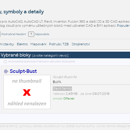
, symboly a detaily
ů
pro AutoCAD, AutoCAD LT, Revit, Inventor, Fusion 360 a další 2D a 3D CAD aplikac
alog slouží pro výměnu užitečných bloků mezi uživateli CAD a BIM aplikací.
Populár
Podrobné hledání
Nápověda
í stavby
•
Elektro
•
Mapování
•
Potrubí, TZB
•
Strojírenství
Vybrané bloky
:
(zvolte kategorii vlevo)
hromadné stahování není pro váš účet dostupné
Sculpt-Bust
Sculpt-Bust.rfa
Busta
Revit family
Velikost
2,45MB
• ze dne
09.07.2019
Umístil:
OPlavek
odina family symboly detaily součásti prvky stafáž buňka buňky výkres téma kategorie