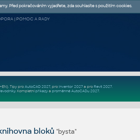
lamy. Před pokračováním vyjadřete, zda souhlasíte s použitím cookies.
 PODPORA | POMOC A RADY
Z+EN)
. Tipy pro
AutoCAD 2027
, pro
Inventor 2027
a pro
Revit 2027
.
řevodníky
.
Kompletní
příkazy
a
proměnné AutoCADu 2027
.
nihovna bloků
"bysta"