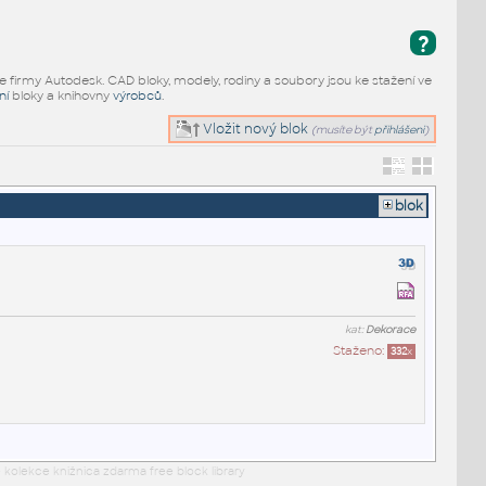
?
e firmy Autodesk. CAD bloky, modely, rodiny a soubory jsou ke stažení ve
ní
bloky a knihovny
výrobců
.
Vložit nový blok
(musíte být
přihlášeni
)
blok
kat:
Dekorace
Staženo:
332
x
 kolekce knižnica zdarma free block library