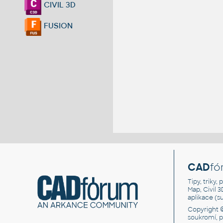
CIVIL 3D
FUSION
CAD
fó
Tipy, triky
Map, Civil 
aplikace (
Copyright 
soukromí, 