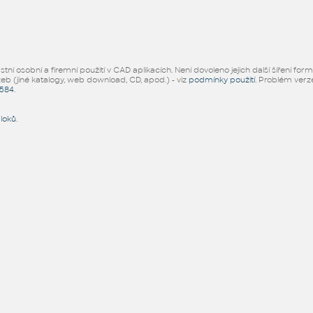
ní osobní a firemní použití v CAD aplikacích. Není dovoleno jejich další šíření for
žeb (jiné katalogy, web download, CD, apod.) - viz
podmínky použití
. Problém ver
5584
.
bloků
.