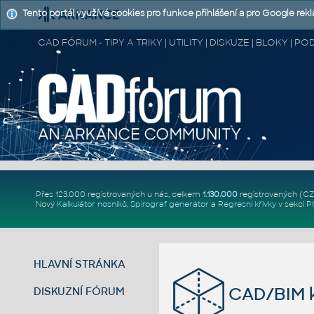
Tento portál využívá cookies pro funkce přihlášení a pro Google rek
CAD FÓRUM - TIPY A TRIKY | UTILITY | DISKUZE | BLOKY |
Přes 123.000 registrovaných u nás, celkem
1.130.000
registrovaných (C
Nový
Kalkulátor nosníků
,
Spirograf generátor
a
Regresní křivky
v sekci
P
HLAVNÍ STRÁNKA
CAD/BIM k
DISKUZNÍ FÓRUM