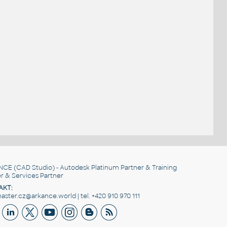
NCE
(CAD Studio) - Autodesk Platinum Partner & Training
r & Services Partner
AKT:
ster.cz@arkance.world | tel. +420 910 970 111