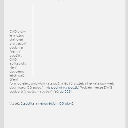
CAD bloky
je možno
stahovat
pro vlastní
osobní a
firemní
použití v
CAD
aplikacích.
Není
dovoleno
jejich další
šíření
formou elektronických katalogů, médií či služeb (jiné katalogy, web
download, CD, apod.) - viz
podmínky použití
. Problém verze DWG
souborů (
neplatný soubor
) řeší
tip 5584
.
Viz též
Statistika
a
nejnovějších 100 bloků
.