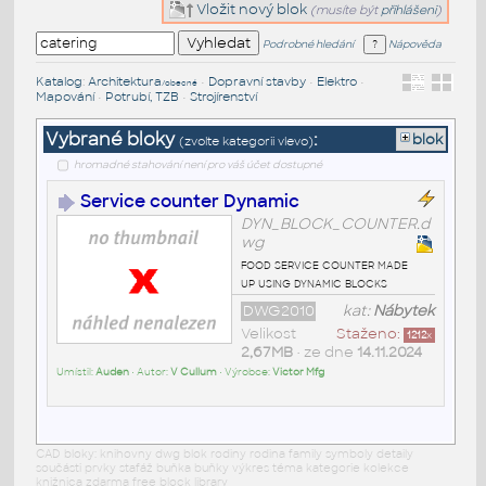
Vložit nový blok
(musíte být
přihlášeni
)
Podrobné hledání
Nápověda
Katalog
:
Architektura
•
Dopravní stavby
•
Elektro
•
/obecné
Mapování
•
Potrubí, TZB
•
Strojírenství
Vybrané bloky
:
blok
(zvolte kategorii vlevo)
hromadné stahování není pro váš účet dostupné
Service counter Dynamic
DYN_BLOCK_COUNTER.d
wg
food service counter made
up using dynamic blocks
DWG2010
kat:
Nábytek
Velikost
Staženo:
1212
x
2,67MB
• ze dne
14.11.2024
Umístil:
Auden
• Autor:
V Cullum
• Výrobce:
Victor Mfg
CAD bloky: knihovny dwg blok rodiny rodina family symboly detaily
součásti prvky stafáž buňka buňky výkres téma kategorie kolekce
knižnica zdarma free block library