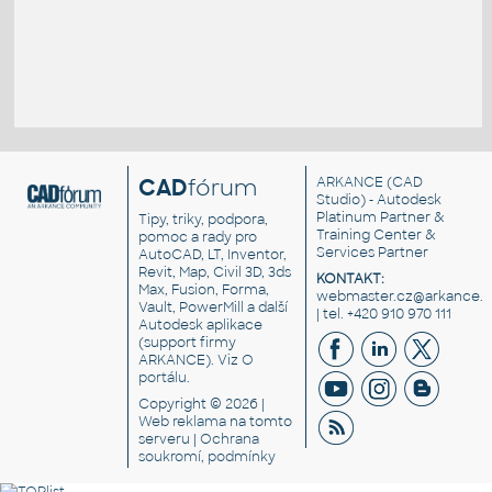
CAD
fórum
ARKANCE
(CAD
Studio) - Autodesk
Platinum Partner &
Tipy, triky, podpora,
Training Center &
pomoc a rady pro
Services Partner
AutoCAD, LT, Inventor,
Revit, Map, Civil 3D, 3ds
KONTAKT:
Max, Fusion, Forma,
webmaster.cz@arkance.w
Vault, PowerMill a další
| tel. +420 910 970 111
Autodesk aplikace
(support firmy
ARKANCE). Viz
O
portálu
.
Copyright © 2026 |
Web reklama
na tomto
serveru |
Ochrana
soukromí, podmínky