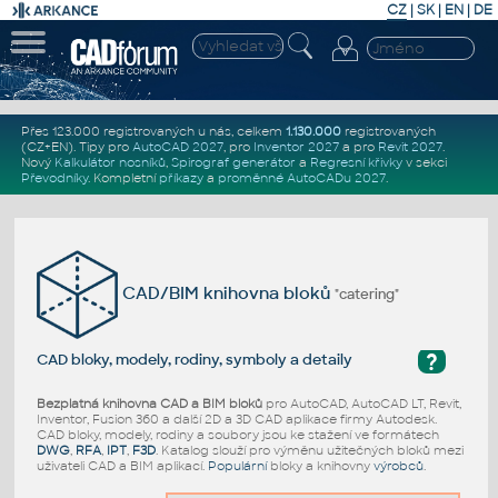
CZ
|
SK
|
EN
|
DE
Přes 123.000 registrovaných u nás, celkem
1.130.000
registrovaných
(CZ+EN)
. Tipy pro
AutoCAD 2027
, pro
Inventor 2027
a pro
Revit 2027
.
Nový
Kalkulátor nosníků
,
Spirograf generátor
a
Regresní křivky
v sekci
Převodníky
.
Kompletní
příkazy
a
proměnné AutoCADu 2027
.
CAD/BIM knihovna bloků
"catering"
?
CAD bloky, modely, rodiny, symboly a detaily
Bezplatná knihovna CAD a BIM bloků
pro AutoCAD, AutoCAD LT, Revit,
Inventor, Fusion 360 a další 2D a 3D CAD aplikace firmy Autodesk.
CAD bloky, modely, rodiny a soubory jsou ke stažení ve formátech
DWG
,
RFA
,
IPT
,
F3D
. Katalog slouží pro výměnu užitečných bloků mezi
uživateli CAD a BIM aplikací.
Populární
bloky a knihovny
výrobců
.