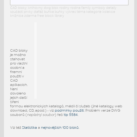
CAD bloky: knihovny dwg blok rodiny rodina family symboly detaily
součásti prvky stafáž buňka buňky výkres téma kategorie kolekce
knižnica zdarma free block library
CAD bloky
je možno
stahovat
pro vlastní
osobní a
firemní
použití v
CAD
aplikacích.
Není
dovoleno
jejich další
šíření
formou elektronických katalogů, médií či služeb (jiné katalogy, web
download, CD, apod.) - viz
podmínky použití
. Problém verze DWG
souborů (
neplatný soubor
) řeší
tip 5584
.
Viz též
Statistika
a
nejnovějších 100 bloků
.