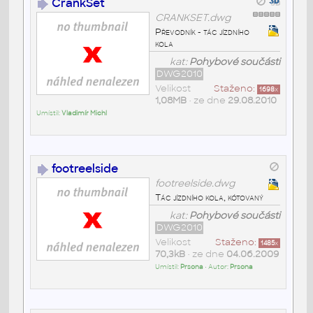
CrankSet
CRANKSET.dwg
Převodník - tác jízdního
kola
kat:
Pohybové součásti
DWG2010
Velikost
Staženo:
1698
x
1,08MB
• ze dne
29.08.2010
Umístil:
Vladimír Michl
footreelside
footreelside.dwg
Tác jízdního kola, kótovaný
kat:
Pohybové součásti
DWG2010
Velikost
Staženo:
1485
x
70,3kB
• ze dne
04.06.2009
Umístil:
Prsona
• Autor:
Prsona