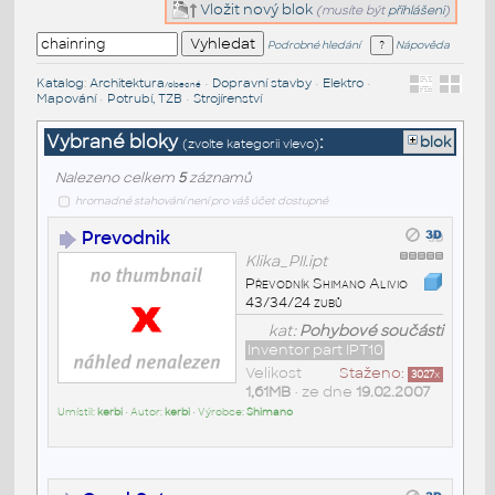
Vložit nový blok
(musíte být
přihlášeni
)
Podrobné hledání
Nápověda
Katalog
:
Architektura
•
Dopravní stavby
•
Elektro
•
/obecné
Mapování
•
Potrubí, TZB
•
Strojírenství
Vybrané bloky
:
blok
(zvolte kategorii vlevo)
Nalezeno celkem
5
záznamů
hromadné stahování není pro váš účet dostupné
Prevodnik
Klika_PII.ipt
Převodník Shimano Alivio
43/34/24 zubů
kat:
Pohybové součásti
Inventor part IPT10
Velikost
Staženo:
3027
x
1,61MB
• ze dne
19.02.2007
Umístil:
kerbi
• Autor:
kerbi
• Výrobce:
Shimano