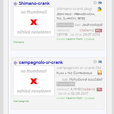
Shimano-crank
shimano-crank.dwg
Jízdní kolo - přehazovačka,
tác, šlapačky, řetěz
DWG2013
kat:
Jednostopá
Velikost
Staženo:
852
x
1,87MB
• ze dne
29.07.2013
Umístil:
Vladimír Michl
• Výrobce:
Shimano
campagnolo-sr-crank
campagnolo-sr-crank.f3d
Klika a tác Campagnolo
kat:
Pohybové součásti
Fusion360
Velikost
4,11MB
Staženo:
75
x
• ze dne
02.05.2017
Umístil:
Vladimír Michl
• Výrobce:
Campagnolo