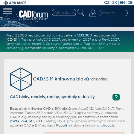
CZ
|
SK
|
EN
|
DE
Přes 123.000 registrovaných u nás, celkem
1.130.000
registrovaných
(CZ+EN)
. Tipy pro
AutoCAD 2027
, pro
Inventor 2027
a pro
Revit 2027
.
Nový
Kalkulátor nosníků
,
Spirograf generátor
a
Regresní křivky
v sekci
Převodníky
.
Kompletní
příkazy
a
proměnné AutoCADu 2027
.
CAD/BIM knihovna bloků
"chainring"
?
CAD bloky, modely, rodiny, symboly a detaily
Bezplatná knihovna CAD a BIM bloků
pro AutoCAD, AutoCAD LT, Revit,
Inventor, Fusion 360 a další 2D a 3D CAD aplikace firmy Autodesk.
CAD bloky, modely, rodiny a soubory jsou ke stažení ve formátech
DWG
,
RFA
,
IPT
,
F3D
. Katalog slouží pro výměnu užitečných bloků mezi
uživateli CAD a BIM aplikací.
Populární
bloky a knihovny
výrobců
.