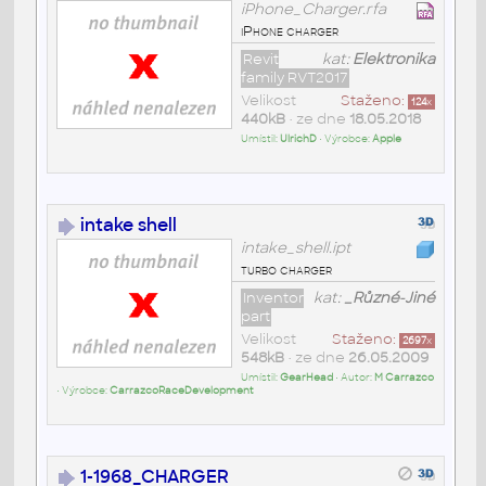
iPhone_Charger.rfa
iPhone charger
Revit
kat:
Elektronika
family RVT2017
Velikost
Staženo:
124
x
440kB
• ze dne
18.05.2018
Umístil:
UlrichD
• Výrobce:
Apple
intake shell
intake_shell.ipt
turbo charger
Inventor
kat:
_Různé-Jiné
part
Velikost
Staženo:
2697
x
548kB
• ze dne
26.05.2009
Umístil:
GearHead
• Autor:
M Carrazco
• Výrobce:
CarrazcoRaceDevelopment
1-1968_CHARGER