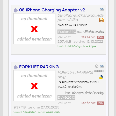
08-iPhone Charging Adapter v2
08-iPhone_Charging_Ada
pter_v2.f3d
Nabíječka na iPhone
Fusion360
kat:
Elektronika
Velikost
Staženo:
356
x
267,4kB
• ze dne
12.10.2022
Umístil:
UlrichD
• Výrobce:
Apple
FORKLIFT PARKING
FORKLIFT_PARKING.
dwg
Parkoviště vysokozdvižných
vozíků, nabíječka
kat:
Konstrukční prvky
DWG2010
Velikost
Staženo:
180
x
9,37MB
• ze dne
27.08.2025
Umístil:
Abaid Ullah
• Autor:
Abaid Ullah