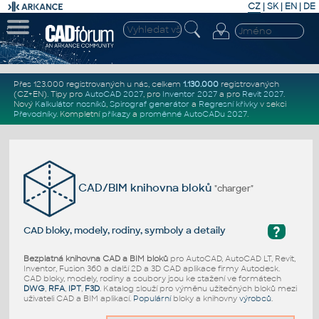
CZ
|
SK
|
EN
|
DE
Přes 123.000 registrovaných u nás, celkem
1.130.000
registrovaných
(CZ+EN)
. Tipy pro
AutoCAD 2027
, pro
Inventor 2027
a pro
Revit 2027
.
Nový
Kalkulátor nosníků
,
Spirograf generátor
a
Regresní křivky
v sekci
Převodníky
.
Kompletní
příkazy
a
proměnné AutoCADu 2027
.
CAD/BIM knihovna bloků
"charger"
?
CAD bloky, modely, rodiny, symboly a detaily
Bezplatná knihovna CAD a BIM bloků
pro AutoCAD, AutoCAD LT, Revit,
Inventor, Fusion 360 a další 2D a 3D CAD aplikace firmy Autodesk.
CAD bloky, modely, rodiny a soubory jsou ke stažení ve formátech
DWG
,
RFA
,
IPT
,
F3D
. Katalog slouží pro výměnu užitečných bloků mezi
uživateli CAD a BIM aplikací.
Populární
bloky a knihovny
výrobců
.