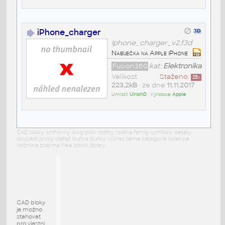
iPhone_charger
Iphone_charger_v2.f3d
Nabíječka na Apple iPhone
Fusion360
kat:
Elektronika
Velikost
Staženo:
25
x
223,2kB
• ze dne
11.11.2017
Umístil:
UlrichD
• Výrobce:
Apple
CAD bloky: knihovny dwg blok rodiny rodina family symboly detaily
součásti prvky stafáž buňka buňky výkres téma kategorie kolekce
knižnica zdarma free block library
CAD bloky
je možno
stahovat
pro vlastní