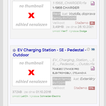
1-1968_CHARGER.rfa
1-1968 CHARGER
Revit
kat:
Vozidla, doprava
family RVT2010
Velikost
Staženo:
36
x
3,49MB
• ze dne
26.10.2021
Umístil:
VienT
• Výrobce:
Dodge
EV Charging Station - SE - Pedestal -
Outdoor
EV_Charging_Station_-_S
E_-_Pedestal_-_Outdo.rfa
Nabíjecí stanice pro
elektromobily, stojanová
Revit family
kat:
Exteriéry
RVT2011
Velikost
Staženo:
579
x
372kB
• ze dne
01.10.2016
Umístil:
LatCh
• Výrobce:
Schneider-Electric