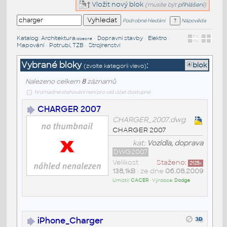
Vložit nový blok
(musíte být
přihlášeni
)
Podrobné hledání
Nápověda
Katalog
:
Architektura
•
Dopravní stavby
•
Elektro
•
/obecné
Mapování
•
Potrubí, TZB
•
Strojírenství
Vybrané bloky
:
blok
(zvolte kategorii vlevo)
Nalezeno celkem
8
záznamů
hromadné stahování není pro váš účet dostupné
CHARGER 2007
CHARGER_2007.dwg
CHARGER 2007
kat:
Vozidla, doprava
DWG2007
Velikost
Staženo:
2125
x
138,1kB
• ze dne
06.08.2009
Umístil:
CACER
• Výrobce:
Dodge
iPhone_Charger