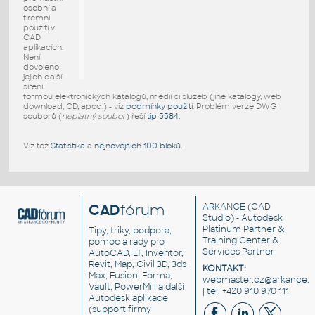
osobní a
firemní
použití v
CAD
aplikacích.
Není
dovoleno
jejich další
šíření
formou elektronických katalogů, médií či služeb (jiné katalogy, web
download, CD, apod.) - viz
podmínky použití
. Problém verze DWG
souborů (
neplatný soubor
) řeší
tip 5584
.
Viz též
Statistika
a
nejnovějších 100 bloků
.
CAD
fórum
ARKANCE
(CAD
Studio) - Autodesk
Platinum Partner &
Tipy, triky, podpora,
Training Center &
pomoc a rady pro
Services Partner
AutoCAD, LT, Inventor,
Revit, Map, Civil 3D, 3ds
KONTAKT:
Max, Fusion, Forma,
webmaster.cz@arkance.w
Vault, PowerMill a další
| tel. +420 910 970 111
Autodesk aplikace
(support firmy