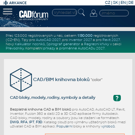
CZ
|
SK
|
EN
|
DE
Přes 123.000 registrovaných u nás, celkem
1.130.000
registrovaných
(CZ+EN)
. Tipy pro
AutoCAD 2027
, pro
Inventor 2027
a pro
Revit 2027
.
Nový
Kalkulátor nosníků
,
Spirograf generátor
a
Regresní křivky
v sekci
Převodníky
.
Kompletní
příkazy
a
proměnné AutoCADu 2027
.
CAD/BIM knihovna bloků
"color"
?
CAD bloky, modely, rodiny, symboly a detaily
Bezplatná knihovna CAD a BIM bloků
pro AutoCAD, AutoCAD LT, Revit,
Inventor, Fusion 360 a další 2D a 3D CAD aplikace firmy Autodesk.
CAD bloky, modely, rodiny a soubory jsou ke stažení ve formátech
DWG
,
RFA
,
IPT
,
F3D
. Katalog slouží pro výměnu užitečných bloků mezi
uživateli CAD a BIM aplikací.
Populární
bloky a knihovny
výrobců
.