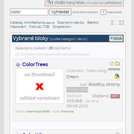
Vložit nový blok
(musíte být
přihlášeni
)
Podrobné hledání
Nápověda
Katalog
:
Architektura
•
Dopravní stavby
•
Elektro
•
/obecné
Mapování
•
Potrubí, TZB
•
Strojírenství
Vybrané bloky
:
blok
(zvolte kategorii vlevo)
Nalezeno celkem
39
záznamů
hromadné stahování není pro váš účet dostupné
ColorTrees
Colored_Trees.dwg
Stromy
kat:
Rostliny, stromy
DWG2004
Velikost
Staženo:
1627
x
306,8kB
• ze dne
09.06.2010
Umístil:
sharma.anu9433
• Autor:
Anamika