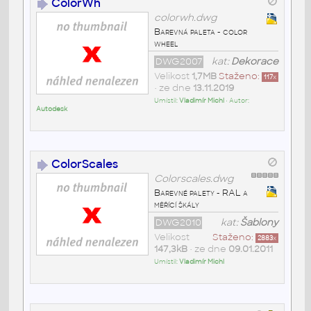
ColorWh
colorwh.dwg
Barevná paleta - color
wheel
DWG2007
kat:
Dekorace
Velikost
1,7MB
Staženo:
117
x
• ze dne
13.11.2019
Umístil:
Vladimír Michl
• Autor:
Autodesk
ColorScales
Colorscales.dwg
Barevné palety - RAL a
měřící škály
DWG2010
kat:
Šablony
Velikost
Staženo:
2883
x
147,3kB
• ze dne
09.01.2011
Umístil:
Vladimír Michl