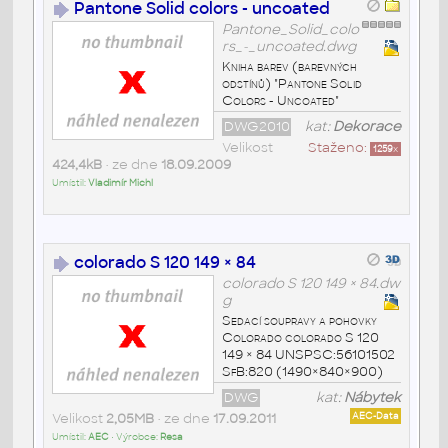
Pantone Solid colors - uncoated
Pantone_Solid_colo
rs_-_uncoated.dwg
Kniha barev (barevných
odstínů) "Pantone Solid
Colors - Uncoated"
DWG2010
kat:
Dekorace
Velikost
Staženo:
1259
x
424,4kB
• ze dne
18.09.2009
Umístil:
Vladimír Michl
colorado S 120 149 × 84
colorado S 120 149 × 84.dw
g
Sedací soupravy a pohovky
Colorado colorado S 120
149 × 84 UNSPSC:56101502
SfB:820 (1490×840×900)
DWG
kat:
Nábytek
Velikost
2,05MB
• ze dne
17.09.2011
AEC-Data
Umístil:
AEC
• Výrobce:
Resa