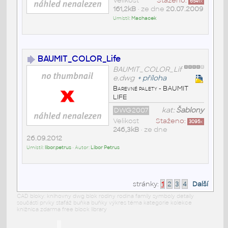
Velikost
Staženo:
6541
x
161,2kB
• ze dne
20.07.2009
Umístil:
Machacek
BAUMIT_COLOR_Life
BAUMIT_COLOR_Lif
e.dwg
+
příloha
Barevné palety - BAUMIT
LIFE
DWG2007
kat:
Šablony
Velikost
Staženo:
3095
x
246,3kB
• ze dne
26.09.2012
Umístil:
libor.petrus
• Autor:
Libor Petrus
stránky:
1
2
3
4
Další
CAD bloky: knihovny dwg blok rodiny rodina family symboly detaily
součásti prvky stafáž buňka buňky výkres téma kategorie kolekce
knižnica zdarma free block library