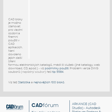
CAD bloky
je možno
stahovat
pro vlastní
osobní a
firemní
použití v
CAD
aplikacích.
Není
dovoleno
jejich další
šíření
formou elektronických katalogů, médií či služeb (jiné katalogy, web
download, CD, apod.) - viz
podmínky použití
. Problém verze DWG
souborů (
neplatný soubor
) řeší
tip 5584
.
Viz též
Statistika
a
nejnovějších 100 bloků
.
CAD
fórum
ARKANCE
(CAD
Studio) - Autodesk
Platinum Partner &