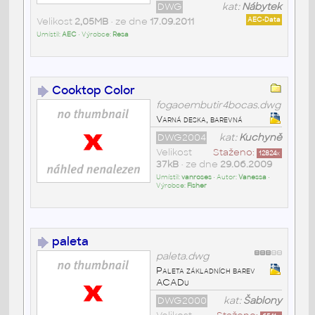
DWG
kat:
Nábytek
Velikost
2,05MB
• ze dne
17.09.2011
AEC-Data
Umístil:
AEC
• Výrobce:
Resa
Cooktop Color
fogaoembutir4bocas.dwg
Varná deska, barevná
DWG2004
kat:
Kuchyně
Velikost
Staženo:
12824
x
37kB
• ze dne
29.06.2009
Umístil:
vanroses
• Autor:
Vanessa
•
Výrobce:
Fisher
paleta
paleta.dwg
Paleta základních barev
ACADu
DWG2000
kat:
Šablony