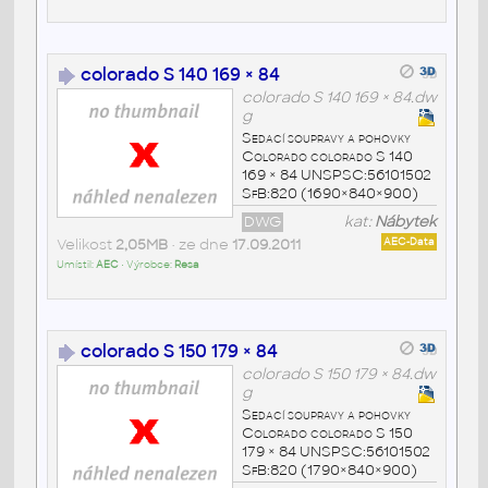
colorado S 140 169 × 84
colorado S 140 169 × 84.dw
g
Sedací soupravy a pohovky
Colorado colorado S 140
169 × 84 UNSPSC:56101502
SfB:820 (1690×840×900)
DWG
kat:
Nábytek
Velikost
2,05MB
• ze dne
17.09.2011
AEC-Data
Umístil:
AEC
• Výrobce:
Resa
colorado S 150 179 × 84
colorado S 150 179 × 84.dw
g
Sedací soupravy a pohovky
Colorado colorado S 150
179 × 84 UNSPSC:56101502
SfB:820 (1790×840×900)