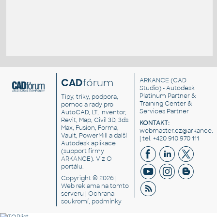
CAD
fórum
ARKANCE
(CAD
Studio) - Autodesk
Platinum Partner &
Tipy, triky, podpora,
Training Center &
pomoc a rady pro
Services Partner
AutoCAD, LT, Inventor,
Revit, Map, Civil 3D, 3ds
KONTAKT:
Max, Fusion, Forma,
webmaster.cz@arkance.w
Vault, PowerMill a další
| tel. +420 910 970 111
Autodesk aplikace
(support firmy
ARKANCE). Viz
O
portálu
.
Copyright © 2026 |
Web reklama
na tomto
serveru |
Ochrana
soukromí, podmínky