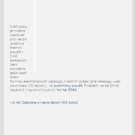
CAD bloky
je možno
stahovat
pro vlastní
osobní a
firemní
použití v
CAD
aplikacích.
Není
dovoleno
jejich další
šíření
formou elektronických katalogů, médií či služeb (jiné katalogy, web
download, CD, apod.) - viz
podmínky použití
. Problém verze DWG
souborů (
neplatný soubor
) řeší
tip 5584
.
Viz též
Statistika
a
nejnovějších 100 bloků
.