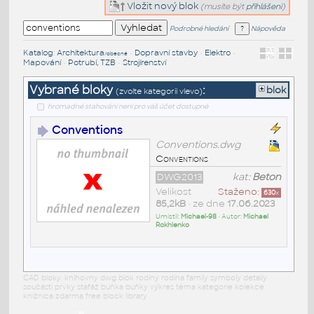
Vložit nový blok
(musíte být
přihlášeni
)
Podrobné hledání
Nápověda
Katalog
:
Architektura
•
Dopravní stavby
•
Elektro
•
/obecné
Mapování
•
Potrubí, TZB
•
Strojírenství
Vybrané bloky
:
blok
(zvolte kategorii vlevo)
hromadné stahování není pro váš účet dostupné
Conventions
Conventions.dwg
Conventions
DWG2013
kat:
Beton
Velikost
Staženo:
630
x
85,2kB
• ze dne
17.06.2023
Umístil:
Michael-98
• Autor:
Michael
Rokhlenko
CAD bloky: knihovny dwg blok rodiny rodina family symboly detaily
součásti prvky stafáž buňka buňky výkres téma kategorie kolekce
knižnica zdarma free block library