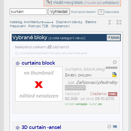
Vložit nový blok
(musíte být
přihlášeni
)
Podrobné hledání
Nápověda
Katalog
:
Architektura
•
Dopravní stavby
•
Elektro
•
/obecné
Mapování
•
Potrubí, TZB
•
Strojírenství
Vybrané bloky
:
blok
(zvolte kategorii vlevo)
Nalezeno celkem
22
záznamů
hromadné stahování není pro váš účet dostupné
curtains block
curtains_block.dwg
Závěsy, záclony
kat:
Zařizovací předměty
DWG2007
Velikost
Staženo:
1448
x
82,3kB
• ze dne
28.10.2013
Umístil:
satzgeje
• Autor:
jes
3D curtain -ansel