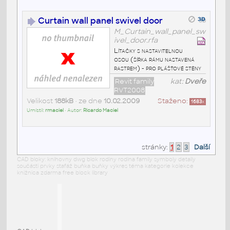
Curtain wall panel swivel door
M_Curtain_wall_panel_sw
ivel_door.rfa
Lítačky s nastavitelnou
osou (šířka rámu nastavená
rastrem) - pro plášťové stěny
Revit family
kat:
Dveře
RVT2008
Velikost
188kB
• ze dne
10.02.2009
Staženo:
1683
x
Umístil:
rmaciel
• Autor:
Ricardo Maciel
stránky:
1
2
3
Další
CAD bloky: knihovny dwg blok rodiny rodina family symboly detaily
součásti prvky stafáž buňka buňky výkres téma kategorie kolekce
knižnica zdarma free block library