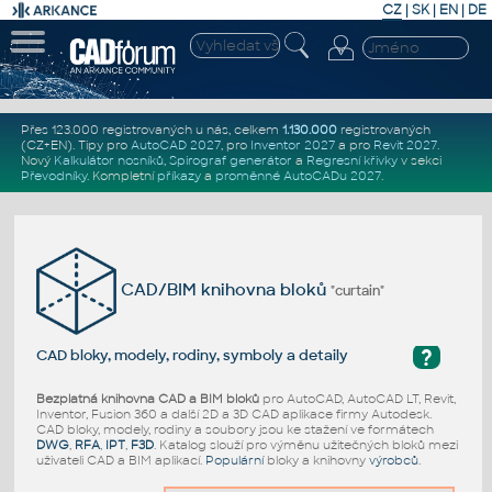
CZ
|
SK
|
EN
|
DE
Přes 123.000 registrovaných u nás, celkem
1.130.000
registrovaných
(CZ+EN)
. Tipy pro
AutoCAD 2027
, pro
Inventor 2027
a pro
Revit 2027
.
Nový
Kalkulátor nosníků
,
Spirograf generátor
a
Regresní křivky
v sekci
Převodníky
.
Kompletní
příkazy
a
proměnné AutoCADu 2027
.
CAD/BIM knihovna bloků
"curtain"
?
CAD bloky, modely, rodiny, symboly a detaily
Bezplatná knihovna CAD a BIM bloků
pro AutoCAD, AutoCAD LT, Revit,
Inventor, Fusion 360 a další 2D a 3D CAD aplikace firmy Autodesk.
CAD bloky, modely, rodiny a soubory jsou ke stažení ve formátech
DWG
,
RFA
,
IPT
,
F3D
. Katalog slouží pro výměnu užitečných bloků mezi
uživateli CAD a BIM aplikací.
Populární
bloky a knihovny
výrobců
.