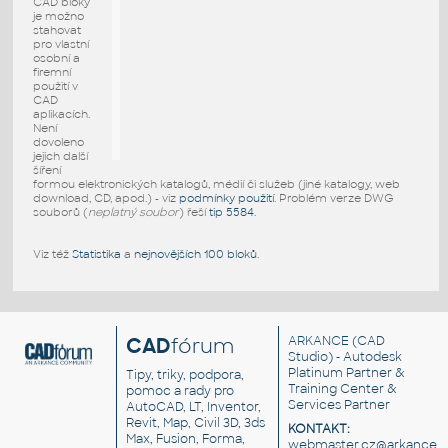
CAD bloky
je možno
stahovat
pro vlastní
osobní a
firemní
použití v
CAD
aplikacích.
Není
dovoleno
jejich další
šíření
formou elektronických katalogů, médií či služeb (jiné katalogy, web
download, CD, apod.) - viz
podmínky použití
. Problém verze DWG
souborů (
neplatný soubor
) řeší
tip 5584
.
Viz též
Statistika
a
nejnovějších 100 bloků
.
CAD
fórum
ARKANCE
(CAD
Studio) - Autodesk
Platinum Partner &
Tipy, triky, podpora,
Training Center &
pomoc a rady pro
Services Partner
AutoCAD, LT, Inventor,
Revit, Map, Civil 3D, 3ds
KONTAKT:
Max, Fusion, Forma,
webmaster.cz@arkance.w