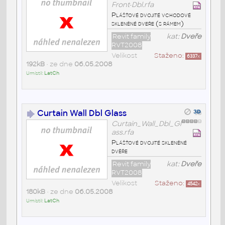
Front-Dbl.rfa
Plášťové dvojité vchodové
skleněné dveře (s rámem)
Revit family
kat:
Dveře
RVT2008
Velikost
Staženo:
6337
x
192kB
• ze dne
06.05.2008
Umístil:
LatCh
Curtain Wall Dbl Glass
Curtain_Wall_Dbl_Gl
ass.rfa
Plášťové dvojité skleněné
dvěře
Revit family
kat:
Dveře
RVT2008
Velikost
Staženo:
4542
x
180kB
• ze dne
06.05.2008
Umístil:
LatCh