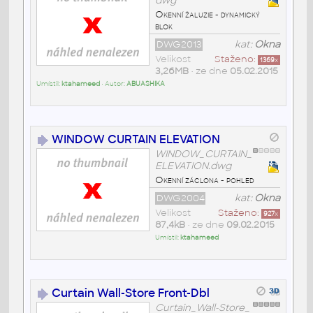
dwg
Okenní žaluzie - dynamický
blok
DWG2013
kat:
Okna
Velikost
Staženo:
1369
x
3,26MB
• ze dne
05.02.2015
Umístil:
ktahameed
• Autor:
ABUASHIKA
WINDOW CURTAIN ELEVATION
WINDOW_CURTAIN_
ELEVATION.dwg
Okenní záclona - pohled
DWG2004
kat:
Okna
Velikost
Staženo:
927
x
87,4kB
• ze dne
09.02.2015
Umístil:
ktahameed
Curtain Wall-Store Front-Dbl
Curtain_Wall-Store_