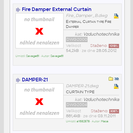
Fire Damper External Curtain
Fire_Damper_B.dwg
External Curtain type Fire
Damper
kat:
Vzduchotechnika
DWG2000
Velikost
Staženo:
10181
x
54,2kB
• ze dne
28.05.2012
Umístil:
Savage61
• Autor:
Savage61
DAMPER-21
DAMPER-21.dwg
CURTAIN TYPE
kat:
Vzduchotechnika
DWG2004
Velikost
Staženo:
3087
x
881,4kB
• ze dne
03.11.2011
Umístil:
a1682878
• Autor:
Masa