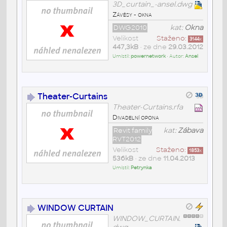
3D_curtain_-ansel.dwg
Závěsy - okna
DWG2010
kat:
Okna
Velikost
Staženo:
3144
x
447,3kB
• ze dne
29.03.2012
Umístil:
powernetwork
• Autor:
Ansel
Theater-Curtains
Theater-Curtains.rfa
Divadelní opona
Revit family
kat:
Zábava
RVT2012
Velikost
Staženo:
1853
x
536kB
• ze dne
11.04.2013
Umístil:
Petrynka
WINDOW CURTAIN
WINDOW_CURTAIN.