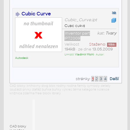
Cubic Curve
Cubic_Curve.ipt
Cubic curve
Inventor part
kat:
Tvary
IPT2009
Velikost
Staženo:
1684
x
194kB
• ze dne
13.05.2009
Umístil:
Vladimir Michl
• Autor:
Autodesk
stránky:
1
2
3
4
Další
CAD bloky: knihovny dwg blok rodiny rodina family symboly detaily
součásti prvky stafáž buňka buňky výkres téma kategorie kolekce
knižnica zdarma free block library
CAD bloky