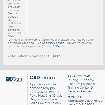
je možno
stahovat
pro vlastní
osobní a
firemní
použití v
CAD
aplikacích.
Není
dovoleno
jejich další
šíření
formou elektronických katalogů, médií či služeb (jiné katalogy, web
download, CD, apod.) - viz
podmínky použití
. Problém verze DWG
souborů (
neplatný soubor
) řeší
tip 5584
.
Viz též
Statistika
a
nejnovějších 100 bloků
.
CAD
fórum
ARKANCE
(CAD
Studio) - Autodesk
Platinum Partner &
Tipy, triky, podpora,
Training Center &
pomoc a rady pro
Services Partner
AutoCAD, LT, Inventor,
Revit, Map, Civil 3D, 3ds
KONTAKT:
Max, Fusion, Forma,
webmaster.cz@arkance.w
Vault, PowerMill a další
| tel. +420 910 970 111