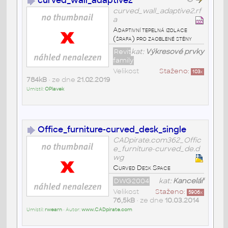
curved_wall_adaptive2
curved_wall_adaptive2.rf
a
Adaptivní tepelná izolace
(šrafa) pro zaoblené stěny
Revit
kat:
Výkresové prvky
family
Velikost
Staženo:
103
x
784kB
• ze dne
21.02.2019
Umístil:
OPlavek
Office_furniture-curved_desk_single
CADpirate.com362_Offic
e_furniture-curved_de.d
wg
Curved Desk Space
DWG2004
kat:
Kancelář
Velikost
Staženo:
5906
x
76,5kB
• ze dne
10.03.2014
Umístil:
rwearn
• Autor:
www.CADpirate.com