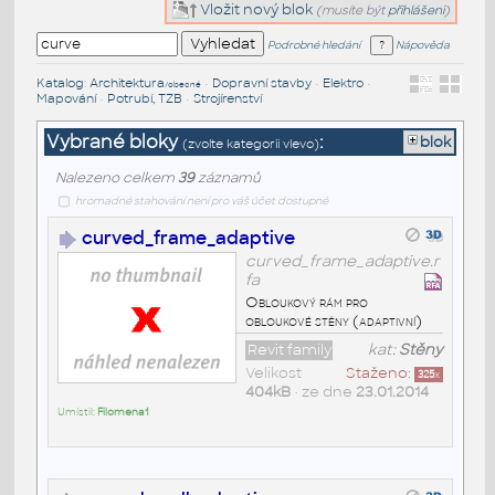
Vložit nový blok
(musíte být
přihlášeni
)
Podrobné hledání
Nápověda
Katalog
:
Architektura
•
Dopravní stavby
•
Elektro
•
/obecné
Mapování
•
Potrubí, TZB
•
Strojírenství
Vybrané bloky
:
blok
(zvolte kategorii vlevo)
Nalezeno celkem
39
záznamů
hromadné stahování není pro váš účet dostupné
curved_frame_adaptive
curved_frame_adaptive.r
fa
Obloukový rám pro
obloukové stěny (adaptivní)
Revit family
kat:
Stěny
Velikost
Staženo:
325
x
404kB
• ze dne
23.01.2014
Umístil:
Filomena1