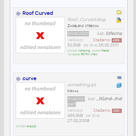
Roof Curved
Roof_Curved.dwg
Zaoblená střecha
DWG2007
kat:
Střecha
Velikost
Staženo:
4288
x
52,5kB
• ze dne
26.02.2011
Umístil:
rohanrg
• Autor:
Peter
•
Výrobce:
55 Mtn View
curve
something.ipt
Křivka
Inventor
kat:
_Různé-Jiné
part
Velikost
Staženo:
2330
x
435,5kB
• ze dne
27.02.2008
Umístil:
eraysjr