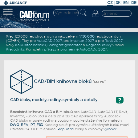
CZ
|
SK
|
EN
|
DE
Přes 123.000 registrovaných u nás, celkem
1.130.000
registrovaných
(CZ+EN)
. Tipy pro
AutoCAD 2027
, pro
Inventor 2027
a pro
Revit 2027
.
Nový
Kalkulátor nosníků
,
Spirograf generátor
a
Regresní křivky
v sekci
Převodníky
.
Kompletní
příkazy
a
proměnné AutoCADu 2027
.
CAD/BIM knihovna bloků
"curve"
?
CAD bloky, modely, rodiny, symboly a detaily
Bezplatná knihovna CAD a BIM bloků
pro AutoCAD, AutoCAD LT, Revit,
Inventor, Fusion 360 a další 2D a 3D CAD aplikace firmy Autodesk.
CAD bloky, modely, rodiny a soubory jsou ke stažení ve formátech
DWG
,
RFA
,
IPT
,
F3D
. Katalog slouží pro výměnu užitečných bloků mezi
uživateli CAD a BIM aplikací.
Populární
bloky a knihovny
výrobců
.