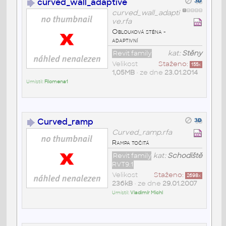
curved_wall_adaptive
curved_wall_adapti
ve.rfa
Oblouková stěna -
adaptivní
Revit family
kat:
Stěny
Velikost
Staženo:
155
x
1,05MB
• ze dne
23.01.2014
Umístil:
Filomena1
Curved_ramp
Curved_ramp.rfa
Rampa točitá
Revit family
kat:
Schodiště
RVT9.1
Velikost
Staženo:
2698
x
236kB
• ze dne
29.01.2007
Umístil:
Vladimír Michl