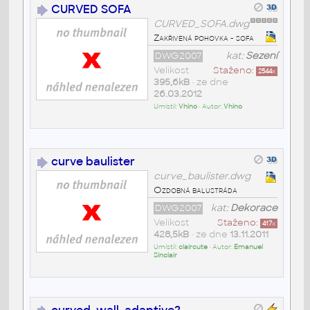
CURVED SOFA
CURVED_SOFA.dwg
Zakřivená pohovka - sofa
DWG2007
kat:
Sezení
Velikost
Staženo:
2544
x
395,6kB
• ze dne
26.03.2012
Umístil:
Vhino
• Autor:
Vhino
curve baulister
curve_baulister.dwg
Ozdobná balustráda
DWG2007
kat:
Dekorace
Velikost
Staženo:
417
x
428,5kB
• ze dne
13.11.2011
Umístil:
claircute
• Autor:
Emanuel
Sinclair