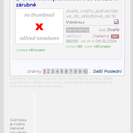
zárubně
dveře_vnitřní_jednokřídlo
vé_do_obložkové_zá.rfa
Vychovala
Revit family
kat:
Dveře
Velikost
Staženo:
240
x
992kB
• ze dne
06.02.2024
Umístil:
AED
• Autor:
AED project
•
Výrobce:
AED project
stránky:
1
2
3
4
5
6
7
8
9
10
...
Další
Poslední
CAD bloky: knihovny dwg blok rodiny rodina family symboly detaily
součásti prvky stafáž buňka buňky výkres téma kategorie kolekce
knižnica zdarma free block library
CAD bloky
je možno
stahovat
pro vlastní