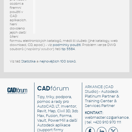
osobní a
firemní
použití v
CAD
aplikacích.
Není
dovoleno
jejich další
šíření
formou elektronických katalogů, médií či služeb (jiné katalogy, web
download, CD, apod.) - viz
podmínky použití
. Problém verze DWG
souborů (
neplatný soubor
) řeší
tip 5584
.
Viz též
Statistika
a
nejnovějších 100 bloků
.
CAD
fórum
ARKANCE
(CAD
Studio) - Autodesk
Platinum Partner &
Tipy, triky, podpora,
Training Center &
pomoc a rady pro
Services Partner
AutoCAD, LT, Inventor,
Revit, Map, Civil 3D, 3ds
KONTAKT:
Max, Fusion, Forma,
webmaster.cz@arkance.w
Vault, PowerMill a další
| tel. +420 910 970 111
Autodesk aplikace
(support firmy