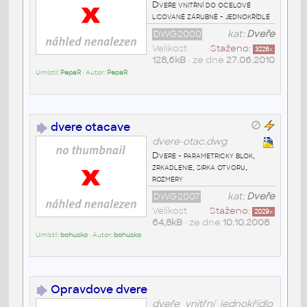
Dveře vnitřní do ocelové
lisované zárubně - jednokřídlé
DWG2000
kat:
Dveře
Velikost
Staženo:
3226
x
128,6kB
• ze dne
27.06.2010
Umístil:
PepaR
• Autor:
PepaR
dvere otacave
dvere-otac.dwg
Dvere - parametricky blok,
zrkadlenie, sirka otvoru,
rozmery
DWG2007
kat:
Dveře
Velikost
Staženo:
2029
x
64,8kB
• ze dne
10.10.2008
Umístil:
bohusko
• Autor:
bohusko
Opravdove dvere
dveře_vnitřní_jednokřídlo