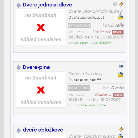
Dvere jednokridlove
dvere_jednokridlove.dwg
Dveře jednokřídlové
DWG2004
kat:
Dveře
Velikost
Staženo:
10649
x
56,7kB
• ze dne
30.08.2006
Umístil:
deson
• Autor:
DeSON
Dvere-plne
Dvere-plne.dwg
Dveře plné, šíře 85
DWG2007
kat:
Dveře
Velikost
Staženo:
9384
x
161,5kB
• ze dne
19.01.2007
Umístil:
Buba
• Autor:
Buba
dveře obložkové
dveře_obložkové.dwg