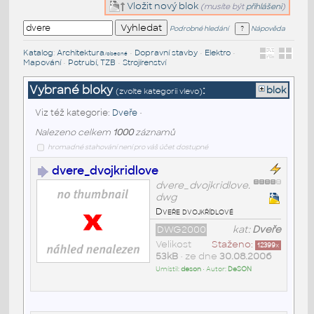
Vložit nový blok
(musíte být
přihlášeni
)
Podrobné hledání
Nápověda
Katalog
:
Architektura
•
Dopravní stavby
•
Elektro
•
/obecné
Mapování
•
Potrubí, TZB
•
Strojírenství
Vybrané bloky
:
blok
(zvolte kategorii vlevo)
Viz též kategorie:
Dveře
•
Nalezeno celkem
1000
záznamů
hromadné stahování není pro váš účet dostupné
dvere_dvojkridlove
dvere_dvojkridlove.
dwg
Dveře dvojkřídlové
DWG2000
kat:
Dveře
Velikost
Staženo:
12399
x
53kB
• ze dne
30.08.2006
Umístil:
deson
• Autor:
DeSON