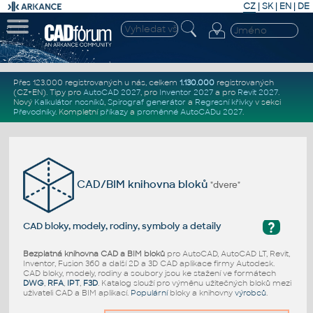
CZ
|
SK
|
EN
|
DE
Přes 123.000 registrovaných u nás, celkem
1.130.000
registrovaných
(CZ+EN)
. Tipy pro
AutoCAD 2027
, pro
Inventor 2027
a pro
Revit 2027
.
Nový
Kalkulátor nosníků
,
Spirograf generátor
a
Regresní křivky
v sekci
Převodníky
.
Kompletní
příkazy
a
proměnné AutoCADu 2027
.
CAD/BIM knihovna bloků
"dvere"
?
CAD bloky, modely, rodiny, symboly a detaily
Bezplatná knihovna CAD a BIM bloků
pro AutoCAD, AutoCAD LT, Revit,
Inventor, Fusion 360 a další 2D a 3D CAD aplikace firmy Autodesk.
CAD bloky, modely, rodiny a soubory jsou ke stažení ve formátech
DWG
,
RFA
,
IPT
,
F3D
. Katalog slouží pro výměnu užitečných bloků mezi
uživateli CAD a BIM aplikací.
Populární
bloky a knihovny
výrobců
.