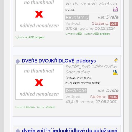
vé_do_rámové_zárub.rfa
dvere
Revit family
kat:
Dveře
Velikost
Staženo:
305
x
876kB
• ze dne
06.02.2024
Umístil:
AED
• Autor:
AED project
•
Výrobce:
AED project
DVEŘE DVOJKŘÍDLOVÉ-půdorys
DVEŘE_DVOJKŘÍDLOVÉ-p
ůdorys.dwg
Dynamický blok
dvojkřídlových dveří
DWG2004
kat:
Dveře
Velikost
Staženo:
7030
x
43,4kB
• ze dne
27.05.2007
Umístil:
zisoun
• Autor:
Zisoun
dveře vnitřní jednokřídlové do obložkové