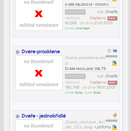
dveře obložkové - půdorys
DWG2007
kat:
Dveře
Velikost
Staženo:
5406
x
91,2kB
• ze dne
21.01.2010
Umístil:
Jirka Hájek
Dvere-prosklene
Dvere-prosklene.dw
g
Dveře prosklené, šíře 75
DWG2007
kat:
Dveře
Velikost
Staženo:
4037
x
180,7kB
• ze dne
19.01.2007
Umístil:
Buba
• Autor:
Buba
Dveře - jednokřídlé
Dvere_otvirave_1kri
dle_OCL.dwg
+
příloha