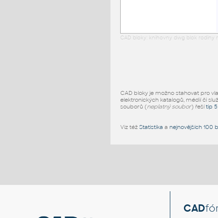
CAD bloky: knihovny dwg blok rodiny r
CAD bloky je možno stahovat pro vlast
elektronických katalogů, médií či slu
souborů (
neplatný soubor
) řeší
tip 
Viz též
Statistika
a
nejnovějších 100 
CAD
fó