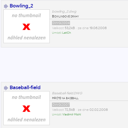
Bowling_2
bowling_2.dwg
Bowlingové dráhy
DWG2004
Velikost
53,2kB
• ze dne
19.06.2008
Umístil:
LatCh
Baseball-field
Baseball-field.DWG
Hřiště na baseball
DWG2007
Velikost
72,5kB
• ze dne
02.02.2008
Umístil:
Vladimír Michl