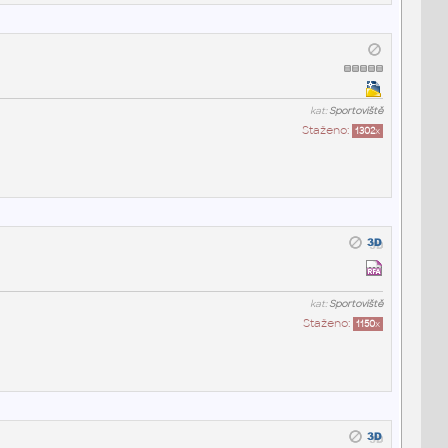
kat:
Sportoviště
Staženo:
1302
x
kat:
Sportoviště
Staženo:
1150
x