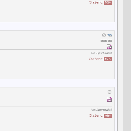
Staženo:
706
x
kat:
Sportoviště
Staženo:
697
x
kat:
Sportoviště
Staženo:
466
x