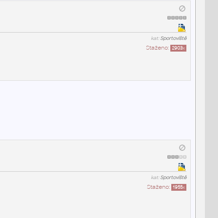
kat:
Sportoviště
Staženo:
2903
x
kat:
Sportoviště
Staženo:
1955
x