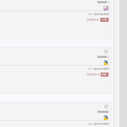
kat:
Sportoviště
Staženo:
1125
x
kat:
Sportoviště
Staženo:
858
x
kat:
Sportoviště