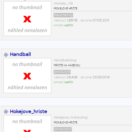
Hockey_.rfa
Hokejové hřiště
Revit family
Velikost
1,39MB
• ze dne
07.05.2011
Umístil:
LatCh
Handball
Handball.dwg
Hřiště na házenou
DWG2013
Velikost
28,4kB
• ze dne
23.08.2014
Umístil:
LatCh
Hokejove_hriste
Hokejove_hriste.dwg
Hokejové hřiště
DWG2007