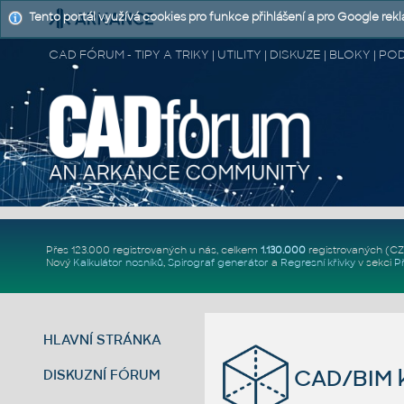
Tento portál využívá cookies pro funkce přihlášení a pro Google rek
CAD FÓRUM - TIPY A TRIKY | UTILITY | DISKUZE | BLOKY |
Přes 123.000 registrovaných u nás, celkem
1.130.000
registrovaných (C
Nový
Kalkulátor nosníků
,
Spirograf generátor
a
Regresní křivky
v sekci
P
HLAVNÍ STRÁNKA
CAD/BIM k
DISKUZNÍ FÓRUM