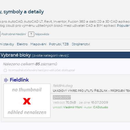
, symboly a detaily
ů
pro AutoCAD, AutoCAD LT, Revit, Inventor, Fusion 360 a další 2D a 3D CAD aplikac
alog slouží pro výměnu užitečných bloků mezi uživateli CAD a BIM aplikací.
Populár
Podrobné hledání
Nápověda
í stavby
•
Elektro
•
Mapování
•
Potrubí, TZB
•
Strojírenství
Vybrané bloky
:
(zvolte kategorii vlevo)
Nalezeno celkem
85
záznamů
hromadné stahování není pro váš účet dostupné
Fieldlink
fieldlink.dwg
Ukázkový výkres pro utilitu FieldLink - propojení tex
DWG2007
Velikost
70,5kB
• ze dne
16.07.2009
Umístil:
Vladimír Michl
• Autor:
CADstudio