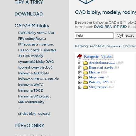
TIPY A TRIKY
CAD bloky, modely, rodiny
DOWNLOAD
Bezplatná knihovna CAD a BIM blok
CAD/BIM bloky
formátech
DWG
,
RFA
,
IPT
,
F3D
. Kat
DWG bloky AutoCADu
RFA rodiny Revitu
IPT součásti Inventoru
Katalog
:
Architektura
•
Dopravn
/obecné
F3D součásti Fusion360
3D CAD modely
Kategorie
Výrobci
dynamické bloky DWG
Architektura
13909
/obecné
top knihovny výrobců
Dopravní stavby
398
Elektro
1550
knihovna AEC Data
Mapování
447
knihovna RUG-CADstudio
Potrubí, TZB
3119
knihovna WATG
Strojírenství
3766
knihovna TDCZ
knihovna BIMproject
PARTcommunity
--
přidat blok - upload
PŘEVODNÍKY