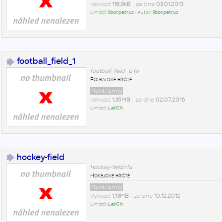
Velikost
118,9kB
• ze dne
03.01.2013
Umístil:
libor.petrus
• Autor:
libor.petrus
football_field_1
football_field_1.rfa
Fotbalové hřiště
Revit family
Velikost
1,35MB
• ze dne
02.07.2016
Umístil:
LatCh
hockey-field
hockey-field.rfa
Hokejové hřiště
Revit family
Velikost
1,13MB
• ze dne
10.12.2012
Umístil:
LatCh