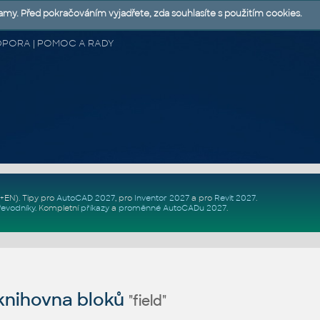
lamy. Před pokračováním vyjadřete, zda souhlasíte s použitím cookies.
 PODPORA | POMOC A RADY
Z+EN)
. Tipy pro
AutoCAD 2027
, pro
Inventor 2027
a pro
Revit 2027
.
řevodníky
.
Kompletní
příkazy
a
proměnné AutoCADu 2027
.
nihovna bloků
"field"