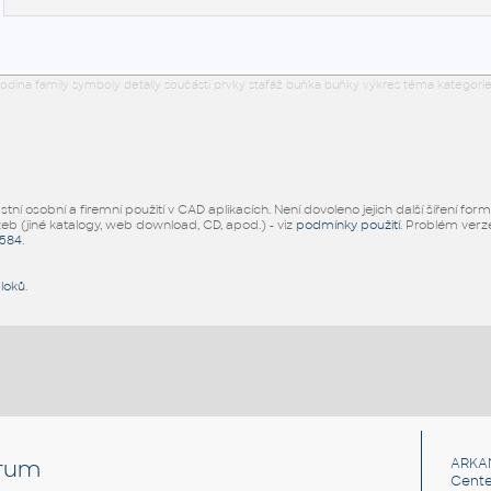
odina family symboly detaily součásti prvky stafáž buňka buňky výkres téma kategorie
ní osobní a firemní použití v CAD aplikacích. Není dovoleno jejich další šíření for
žeb (jiné katalogy, web download, CD, apod.) - viz
podmínky použití
. Problém ver
5584
.
bloků
.
rum
ARKA
Cente