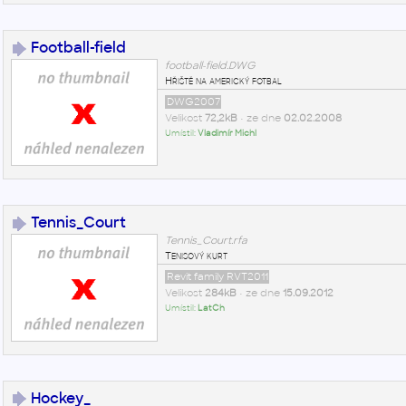
Football-field
football-field.DWG
Hřiště na americký fotbal
DWG2007
Velikost
72,2kB
• ze dne
02.02.2008
Umístil:
Vladimír Michl
Tennis_Court
Tennis_Court.rfa
Tenisový kurt
Revit family RVT2011
Velikost
284kB
• ze dne
15.09.2012
Umístil:
LatCh
Hockey_