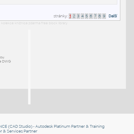
stránky:
1
2
3
4
5
6
7
8
9
Další
 kolekce knižnica zdarma free block library
mou
ze DWG
NCE
(CAD Studio) - Autodesk Platinum Partner & Training
r & Services Partner