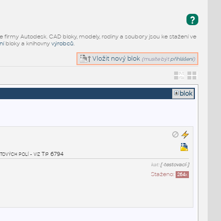
?
e firmy Autodesk. CAD bloky, modely, rodiny a soubory jsou ke stažení ve
ní
bloky a knihovny
výrobců
.
Vložit nový blok
(musíte být
přihlášeni
)
blok
tových polí - viz Tip 6794
kat:
[-testovací-]
Staženo:
264
x