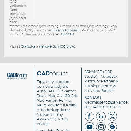
CAD
aplikacích.
Není
dovoleno
jejich další
šíření
formou elektronických katalogů, médií či služeb (jiné katalogy, web
download, CD, apod.) - viz
podmínky použití
. Problém verze DWG
souborů (
neplatný soubor
) řeší
tip 5584
.
Viz též
Statistika
a
nejnovějších 100 bloků
.
CAD
fórum
ARKANCE
(CAD
Studio) - Autodesk
Platinum Partner &
Tipy, triky, podpora,
Training Center &
pomoc a rady pro
Services Partner
AutoCAD, LT, Inventor,
Revit, Map, Civil 3D, 3ds
KONTAKT:
Max, Fusion, Forma,
webmaster.cz@arkance.w
Vault, PowerMill a další
| tel. +420 910 970 111
Autodesk aplikace
(support firmy
ARKANCE). Viz
O
portálu
.
Copyright © 2026 |