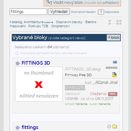
Vložit nový blok
(musíte být
přihlášeni
)
Podrobné hledání
Nápověda
Katalog
:
Architektura
•
Dopravní stavby
•
Elektro
•
/obecné
Mapování
•
Potrubí, TZB
•
Strojírenství
Vybrané bloky
:
blok
(zvolte kategorii vlevo)
Nalezeno celkem
64
záznamů
hromadné stahování není pro váš účet dostupné
FITTINGS 3D
FITTINGS_3D.dwg
Fittings Pipe 3D
kat:
_Různé-Jiné
DWG2010
Velikost
Staženo:
7616
x
1,53MB
• ze dne
08.11.2017
Umístil:
Hananta
• Autor:
Hananta
fittings