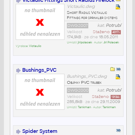
Victaulic Fittings Short Radius Firelock
Victaulic.dwg
Short Radius Victaulic
Fittings for sprinkler systems
DWG2007
kat:
Potrubí
Velikost
Staženo:
4017
x
174,9kB
• ze dne
18.05.2011
Umístil:
jiripolacek
• Autor:
Jiri Polacek
•
Výrobce:
Victaulic
Bushings_PVC
Bushings_PVC.dwg
Objímky PVC trubek
DWG2000
kat:
Potrubí
Velikost
Staženo:
13134
x
285,8kB
• ze dne
29.11.2009
Umístil:
Tankman
• Autor:
Tankman
Spider System