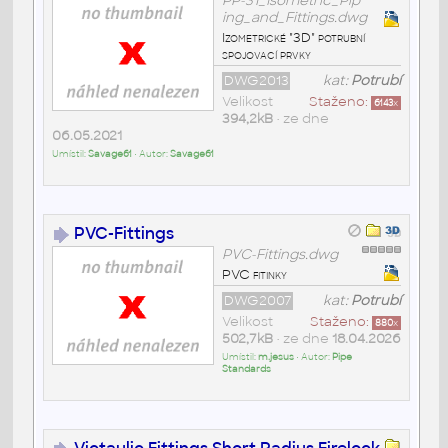
PP-31_Isometric_Pip
ing_and_Fittings.dwg
Izometrické "3D" potrubní
spojovací prvky
DWG2013
kat:
Potrubí
Velikost
Staženo:
6143
x
394,2kB
• ze dne
06.05.2021
Umístil:
Savage61
• Autor:
Savage61
PVC-Fittings
PVC-Fittings.dwg
PVC fitinky
DWG2007
kat:
Potrubí
Velikost
Staženo:
880
x
502,7kB
• ze dne
18.04.2026
Umístil:
m.jesus
• Autor:
Pipe
Standards