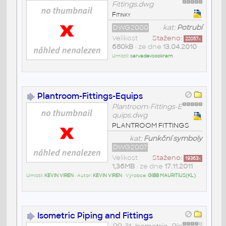
Fittings.dwg
Fitinky
DWG2000
kat:
Potrubí
Velikost
Staženo:
22057
x
680kB
• ze dne
13.04.2010
Umístil:
sarvadevsookram
Plantroom-Fittings-Equips
Plantroom-Fittings-E
quips.dwg
PLANTROOM FITTINGS
kat:
Funkční symboly
DWG2007
Velikost
Staženo:
19363
x
1,36MB
• ze dne
17.11.2011
Umístil:
KEVIN VIREN
• Autor:
KEVIN VIREN
• Výrobce:
GIBB MAURITIUS(KL)
Isometric Piping and Fittings