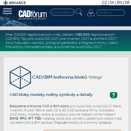
CZ
|
SK
|
EN
|
DE
Přes 123.000 registrovaných u nás, celkem
1.130.000
registrovaných
(CZ+EN)
. Tipy pro
AutoCAD 2027
, pro
Inventor 2027
a pro
Revit 2027
.
Nový
Kalkulátor nosníků
,
Spirograf generátor
a
Regresní křivky
v sekci
Převodníky
.
Kompletní
příkazy
a
proměnné AutoCADu 2027
.
CAD/BIM knihovna bloků
"fittings"
?
CAD bloky, modely, rodiny, symboly a detaily
Bezplatná knihovna CAD a BIM bloků
pro AutoCAD, AutoCAD LT, Revit,
Inventor, Fusion 360 a další 2D a 3D CAD aplikace firmy Autodesk.
CAD bloky, modely, rodiny a soubory jsou ke stažení ve formátech
DWG
,
RFA
,
IPT
,
F3D
. Katalog slouží pro výměnu užitečných bloků mezi
uživateli CAD a BIM aplikací.
Populární
bloky a knihovny
výrobců
.