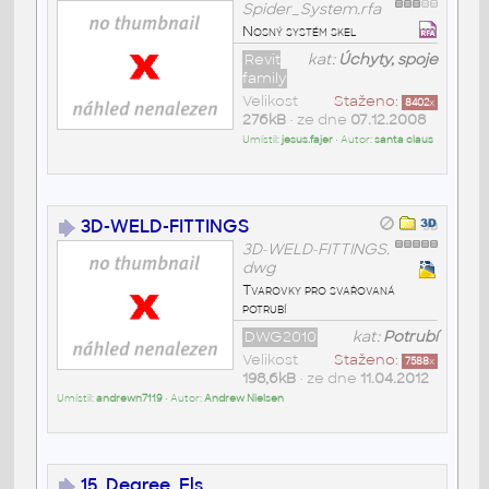
Spider_System.rfa
Nosný systém skel
Revit
kat:
Úchyty, spoje
family
Velikost
Staženo:
8402
x
276kB
• ze dne
07.12.2008
Umístil:
jesus.fajer
• Autor:
santa claus
3D-WELD-FITTINGS
3D-WELD-FITTINGS.
dwg
Tvarovky pro svařovaná
potrubí
DWG2010
kat:
Potrubí
Velikost
Staženo:
7588
x
198,6kB
• ze dne
11.04.2012
Umístil:
andrewn7119
• Autor:
Andrew Nielsen
15_Degree_Els