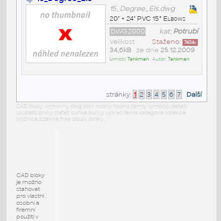
15_Degree_Els.dwg
20" + 24" PVC 15° Elbows
DWG2000
kat:
Potrubí
Velikost
Staženo:
7404
x
34,6kB
• ze dne
25.12.2009
Umístil:
Tankman
• Autor:
Tankman
stránky:
1
2
3
4
5
6
7
Další
CAD bloky: knihovny dwg blok rodiny rodina family symboly detaily
součásti prvky stafáž buňka buňky výkres téma kategorie kolekce
knižnica zdarma free block library
CAD bloky
je možno
stahovat
pro vlastní
osobní a
firemní
použití v