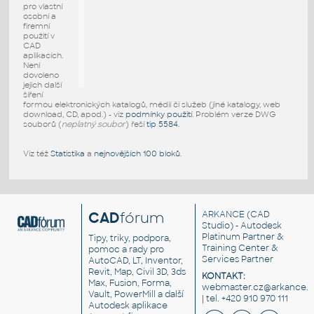
pro vlastní
osobní a
firemní
použití v
CAD
aplikacích.
Není
dovoleno
jejich další
šíření
formou elektronických katalogů, médií či služeb (jiné katalogy, web
download, CD, apod.) - viz
podmínky použití
. Problém verze DWG
souborů (
neplatný soubor
) řeší
tip 5584
.
Viz též
Statistika
a
nejnovějších 100 bloků
.
CAD
fórum
ARKANCE
(CAD
Studio) - Autodesk
Platinum Partner &
Tipy, triky, podpora,
Training Center &
pomoc a rady pro
Services Partner
AutoCAD, LT, Inventor,
Revit, Map, Civil 3D, 3ds
KONTAKT:
Max, Fusion, Forma,
webmaster.cz@arkance.w
Vault, PowerMill a další
| tel. +420 910 970 111
Autodesk aplikace