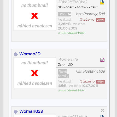
3DWOMEN.DWG
3D modely - postavy - ženy
DWG14
kat:
Postavy, lidé
Velikost
Staženo:
2040
x
3,26MB
• ze dne
28.06.2009
Umístil:
Vladimír Michl
Woman2D
Woman.rfa
Žena - 2D
Revit
kat:
Postavy, lidé
family
Velikost
Staženo:
1569
x
48kB
• ze dne
19.07.2011
Umístil:
Vladimír Michl
Woman023
woman023.dwg