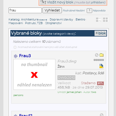
Vložit nový blok
(musíte být
přihlášeni
)
Podrobné hledání
Nápověda
Katalog
:
Architektura
•
Dopravní stavby
•
Elektro
•
/obecné
Mapování
•
Potrubí, TZB
•
Strojírenství
Vybrané bloky
:
blok
(zvolte kategorii vlevo)
Nalezeno celkem
10
záznamů
hromadné stahování není pro váš účet dostupné
Frau3
Frau3.dwg
Žena
kat:
Postavy, lidé
DWG2010
Velikost
Staženo:
917
x
458,1kB
• ze dne
29.07.2013
Umístil:
james johan
• Autor:
two
persons
Frau12