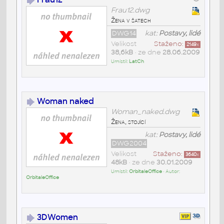
Frau12.dwg
Žena v šatech
DWG14
kat:
Postavy, lidé
Velikost
Staženo:
2149
x
38,6kB
• ze dne
28.06.2009
Umístil:
LatCh
Woman naked
Woman_naked.dwg
Žena, stojící
kat:
Postavy, lidé
DWG2004
Velikost
Staženo:
3640
x
48kB
• ze dne
30.01.2009
Umístil:
OrbitaleOffice
• Autor:
OrbitaleOffice
3DWomen