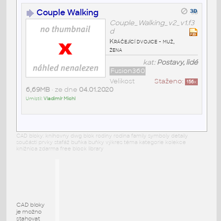
Couple Walking
Couple_Walking_v2_v1.f3
d
Kráčející dvojice - muž,
žena
kat:
Postavy, lidé
Fusion360
Velikost
Staženo:
156
x
6,69MB
• ze dne
04.01.2020
Umístil:
Vladimír Michl
CAD bloky: knihovny dwg blok rodiny rodina family symboly detaily
součásti prvky stafáž buňka buňky výkres téma kategorie kolekce
knižnica zdarma free block library
CAD bloky
je možno
stahovat