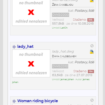
Žena s kabelkou
kat:
Postavy, lidé
DWG2000
Velikost
Staženo:
398
x
557,8kB
• ze dne
10.08.2016
Umístil:
LatCh
lady_hat
lady_hat.dwg
Dáma s kloboukem
kat:
Postavy, lidé
DWG2010
Velikost
Staženo:
164
x
63,6kB
• ze dne
27.07.2013
Umístil:
james johan
• Autor:
james
johan
Woman riding bicycle