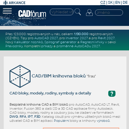
CZ
|
SK
|
EN
|
DE
Přes 123.000 registrovaných u nás, celkem
1.130.000
registrovaných
(CZ+EN)
. Tipy pro
AutoCAD 2027
, pro
Inventor 2027
a pro
Revit 2027
.
Nový
Kalkulátor nosníků
,
Spirograf generátor
a
Regresní křivky
v sekci
Převodníky
.
Kompletní
příkazy
a
proměnné AutoCADu 2027
.
CAD/BIM knihovna bloků
"frau"
?
CAD bloky, modely, rodiny, symboly a detaily
Bezplatná knihovna CAD a BIM bloků
pro AutoCAD, AutoCAD LT, Revit,
Inventor, Fusion 360 a další 2D a 3D CAD aplikace firmy Autodesk.
CAD bloky, modely, rodiny a soubory jsou ke stažení ve formátech
DWG
,
RFA
,
IPT
,
F3D
. Katalog slouží pro výměnu užitečných bloků mezi
uživateli CAD a BIM aplikací.
Populární
bloky a knihovny
výrobců
.