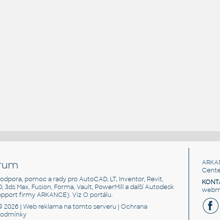
rum
ARKA
Cente
, podpora, pomoc a rady pro AutoCAD, LT, Inventor, Revit,
KONT
3D, 3ds Max, Fusion, Forma, Vault, PowerMill a další Autodesk
webma
support firmy ARKANCE). Viz
O portálu
.
© 2026 |
Web reklama
na tomto serveru |
Ochrana
podmínky