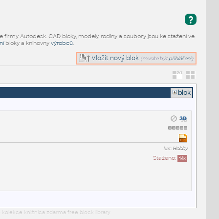
?
e firmy Autodesk. CAD bloky, modely, rodiny a soubory jsou ke stažení ve
ní
bloky a knihovny
výrobců
.
Vložit nový blok
(musíte být
přihlášeni
)
blok
kat:
Hobby
Staženo:
14
x
 kolekce knižnica zdarma free block library