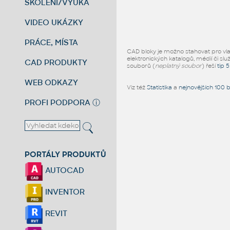
ŠKOLENÍ/VÝUKA
VIDEO UKÁZKY
PRÁCE, MÍSTA
CAD bloky je možno stahovat pro vlast
elektronických katalogů, médií či slu
CAD PRODUKTY
souborů (
neplatný soubor
) řeší
tip 
WEB ODKAZY
Viz též
Statistika
a
nejnovějších 100 
PROFI PODPORA
ⓘ
PORTÁLY PRODUKTŮ
AUTOCAD
INVENTOR
REVIT