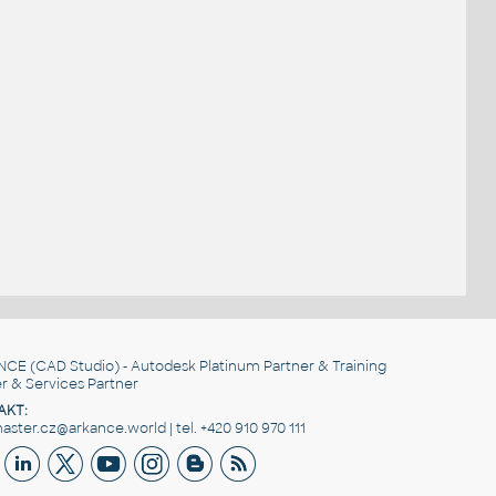
NCE
(CAD Studio) - Autodesk Platinum Partner & Training
r & Services Partner
AKT:
ster.cz@arkance.world | tel. +420 910 970 111