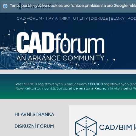
Tento portál využívá cookies pro funkce přihlášení a pro Google rek
CAD FÓRUM - TIPY A TRIKY | UTILITY | DISKUZE | BLOKY |
Přes 123.000 registrovaných u nás, celkem
1.130.000
registrovaných (C
Nový
Kalkulátor nosníků
,
Spirograf generátor
a
Regresní křivky
v sekci
P
HLAVNÍ STRÁNKA
CAD/BIM k
DISKUZNÍ FÓRUM