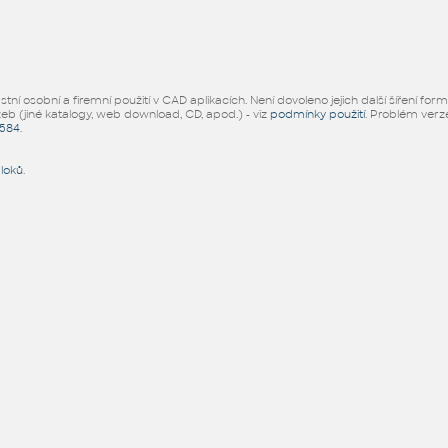
ní osobní a firemní použití v CAD aplikacích. Není dovoleno jejich další šíření for
žeb (jiné katalogy, web download, CD, apod.) - viz
podmínky použití
. Problém ver
5584
.
bloků
.