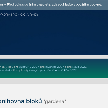
lamy. Před pokračováním vyjadřete, zda souhlasíte s použitím cookies.
 PODPORA | POMOC A RADY
Z+EN)
. Tipy pro
AutoCAD 2027
, pro
Inventor 2027
a pro
Revit 2027
.
řevodníky
.
Kompletní
příkazy
a
proměnné AutoCADu 2027
.
nihovna bloků
"gardena"