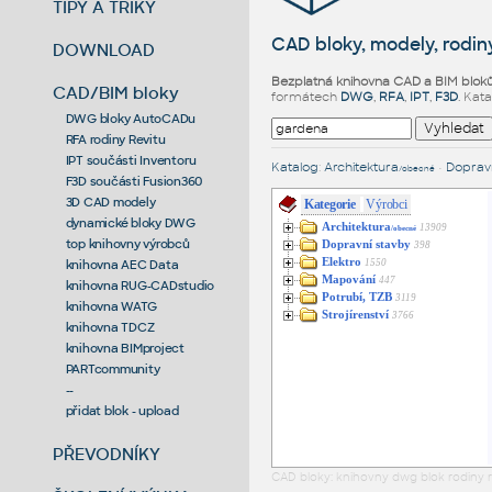
TIPY A TRIKY
CAD bloky, modely, rodiny
DOWNLOAD
Bezplatná knihovna CAD a BIM blok
CAD/BIM bloky
formátech
DWG
,
RFA
,
IPT
,
F3D
. Kat
DWG bloky AutoCADu
RFA rodiny Revitu
IPT součásti Inventoru
Katalog
:
Architektura
•
Dopravn
/obecné
F3D součásti Fusion360
3D CAD modely
Kategorie
Výrobci
dynamické bloky DWG
Architektura
13909
/obecné
top knihovny výrobců
Dopravní stavby
398
Elektro
1550
knihovna AEC Data
Mapování
447
knihovna RUG-CADstudio
Potrubí, TZB
3119
knihovna WATG
Strojírenství
3766
knihovna TDCZ
knihovna BIMproject
PARTcommunity
--
přidat blok - upload
PŘEVODNÍKY
CAD bloky: knihovny dwg blok rodiny r