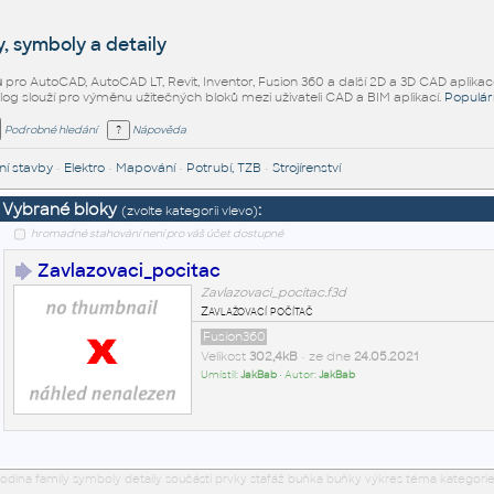
, symboly a detaily
ů
pro AutoCAD, AutoCAD LT, Revit, Inventor, Fusion 360 a další 2D a 3D CAD aplikac
alog slouží pro výměnu užitečných bloků mezi uživateli CAD a BIM aplikací.
Populár
Podrobné hledání
Nápověda
í stavby
•
Elektro
•
Mapování
•
Potrubí, TZB
•
Strojírenství
Vybrané bloky
:
(zvolte kategorii vlevo)
hromadné stahování není pro váš účet dostupné
Zavlazovaci_pocitac
Zavlazovaci_pocitac.f3d
Zavlažovací počítač
Fusion360
Velikost
302,4kB
• ze dne
24.05.2021
Umístil:
JakBab
• Autor:
JakBab
odina family symboly detaily součásti prvky stafáž buňka buňky výkres téma kategorie