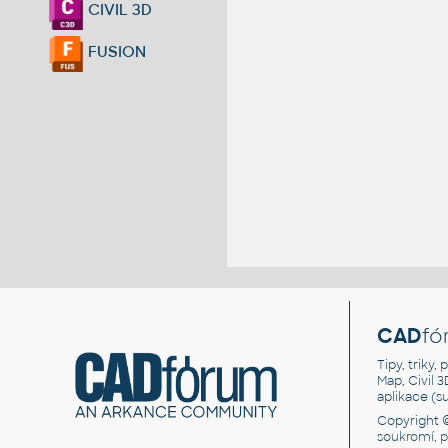
CIVIL 3D
FUSION
CAD
fó
Tipy, triky
Map, Civil 
aplikace (
Copyright 
soukromí, 