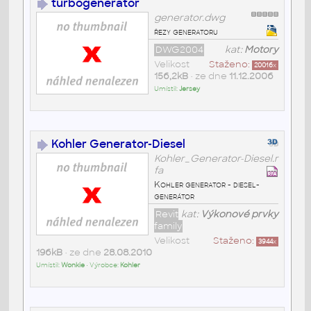
turbogenerátor
generator.dwg
řezy generatoru
DWG2004
kat:
Motory
Velikost
Staženo:
20016
x
156,2kB
• ze dne
11.12.2006
Umístil:
Jersey
Kohler Generator-Diesel
Kohler_Generator-Diesel.r
fa
Kohler generator - diesel-
generátor
Revit
kat:
Výkonové prvky
family
Velikost
Staženo:
3944
x
196kB
• ze dne
28.08.2010
Umístil:
Wonkie
• Výrobce:
Kohler