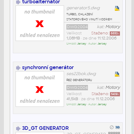
turboalternátor
generator5.dwg
turbo, chlazení
statorového vinutí vodíkem
DWG2004
kat:
Motory
Velikost
Staženo:
6650
x
1,08MB
• ze dne
11.12.2006
Umístil:
Jersey
• Autor:
Jersey
synchronní generátor
ses22bok.dwg
řez generátoru
DWG2004
kat:
Motory
Velikost
Staženo:
5409
x
41,5kB
• ze dne
11.12.2006
Umístil:
Jersey
• Autor:
Jersey
3D_GT GENERATOR