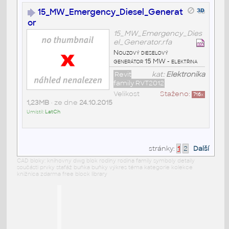
15_MW_Emergency_Diesel_Generat
or
15_MW_Emergency_Dies
el_Generator.rfa
Nouzový dieselový
generátor 15 MW - elektřina
Revit
kat:
Elektronika
family RVT2012
Velikost
Staženo:
716
x
1,23MB
• ze dne
24.10.2015
Umístil:
LatCh
stránky:
1
2
Další
CAD bloky: knihovny dwg blok rodiny rodina family symboly detaily
součásti prvky stafáž buňka buňky výkres téma kategorie kolekce
knižnica zdarma free block library