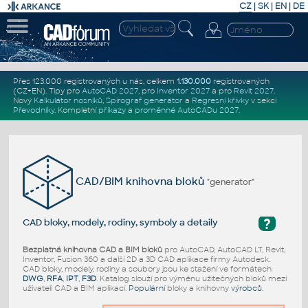
CZ
|
SK
|
EN
|
DE
Přes 123.000 registrovaných u nás, celkem
1.130.000
registrovaných
(CZ+EN)
. Tipy pro
AutoCAD 2027
, pro
Inventor 2027
a pro
Revit 2027
.
Nový
Kalkulátor nosníků
,
Spirograf generátor
a
Regresní křivky
v sekci
Převodníky
.
Kompletní
příkazy
a
proměnné AutoCADu 2027
.
CAD/BIM knihovna bloků
"generator"
?
CAD bloky, modely, rodiny, symboly a detaily
Bezplatná knihovna CAD a BIM bloků
pro AutoCAD, AutoCAD LT, Revit,
Inventor, Fusion 360 a další 2D a 3D CAD aplikace firmy Autodesk.
CAD bloky, modely, rodiny a soubory jsou ke stažení ve formátech
DWG
,
RFA
,
IPT
,
F3D
. Katalog slouží pro výměnu užitečných bloků mezi
uživateli CAD a BIM aplikací.
Populární
bloky a knihovny
výrobců
.