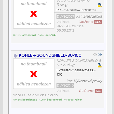
3D_GT_GENERATO
R.dwg
Plynová turbína, generátor
DWG2007
kat:
Energetika
Velikost
Staženo:
3471
x
945,2kB
• ze dne
05.03.2012
Umístil:
armen1948
• Autor:
aa101348
KOHLER-SOUNDSHIELD-80-100
KOHLER-SOUNDSHIELD-8
0-100.dwg
Exterierový generátor 80-
100
kat:
Výkonové prvky
DWG2010
Velikost
Staženo:
640
x
1,66MB
• ze dne
26.07.2016
Umístil:
beardencad
• Autor:
Beardencad
• Výrobce:
Kohler