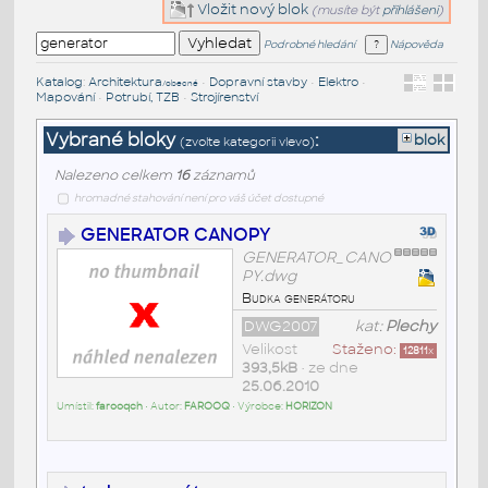
Vložit nový blok
(musíte být
přihlášeni
)
Podrobné hledání
Nápověda
Katalog
:
Architektura
•
Dopravní stavby
•
Elektro
•
/obecné
Mapování
•
Potrubí, TZB
•
Strojírenství
Vybrané bloky
:
blok
(zvolte kategorii vlevo)
Nalezeno celkem
16
záznamů
hromadné stahování není pro váš účet dostupné
GENERATOR CANOPY
GENERATOR_CANO
PY.dwg
Budka generátoru
DWG2007
kat:
Plechy
Velikost
Staženo:
12811
x
393,5kB
• ze dne
25.06.2010
Umístil:
farooqch
• Autor:
FAROOQ
• Výrobce:
HORIZON