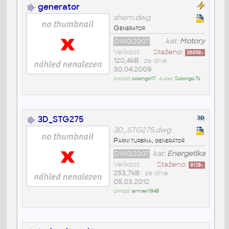
generator
shem.dwg
Generator
DWG2007
kat:
Motory
Velikost
Staženo:
36958
x
120,4kB
• ze dne
30.04.2009
Umístil:
solongo17
• Autor:
Solongo.Ts
3D_STG275
3D_STG275.dwg
Parní turbína, generátor
DWG2007
kat:
Energetika
Velikost
Staženo:
8128
x
253,7kB
• ze dne
05.03.2012
Umístil:
armen1948