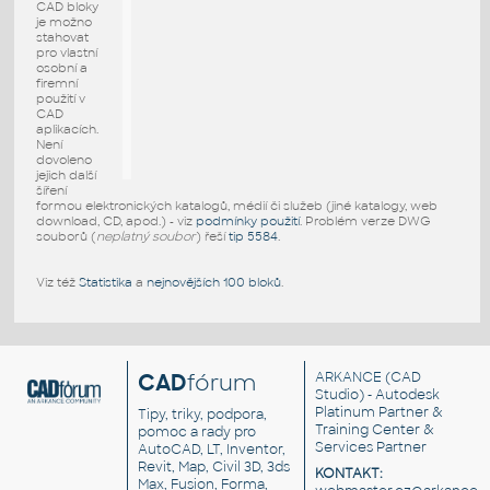
CAD bloky
je možno
stahovat
pro vlastní
osobní a
firemní
použití v
CAD
aplikacích.
Není
dovoleno
jejich další
šíření
formou elektronických katalogů, médií či služeb (jiné katalogy, web
download, CD, apod.) - viz
podmínky použití
. Problém verze DWG
souborů (
neplatný soubor
) řeší
tip 5584
.
Viz též
Statistika
a
nejnovějších 100 bloků
.
CAD
fórum
ARKANCE
(CAD
Studio) - Autodesk
Platinum Partner &
Tipy, triky, podpora,
Training Center &
pomoc a rady pro
Services Partner
AutoCAD, LT, Inventor,
Revit, Map, Civil 3D, 3ds
KONTAKT:
Max, Fusion, Forma,