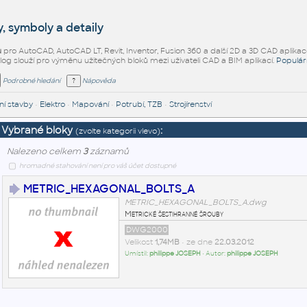
, symboly a detaily
ů
pro AutoCAD, AutoCAD LT, Revit, Inventor, Fusion 360 a další 2D a 3D CAD aplikac
alog slouží pro výměnu užitečných bloků mezi uživateli CAD a BIM aplikací.
Populár
Podrobné hledání
Nápověda
í stavby
•
Elektro
•
Mapování
•
Potrubí, TZB
•
Strojírenství
Vybrané bloky
:
(zvolte kategorii vlevo)
Nalezeno celkem
3
záznamů
hromadné stahování není pro váš účet dostupné
METRIC_HEXAGONAL_BOLTS_A
METRIC_HEXAGONAL_BOLTS_A.dwg
Metrické šestihranné šrouby
DWG2000
Velikost
1,74MB
• ze dne
22.03.2012
Umístil:
philippe JOSEPH
• Autor:
philippe JOSEPH