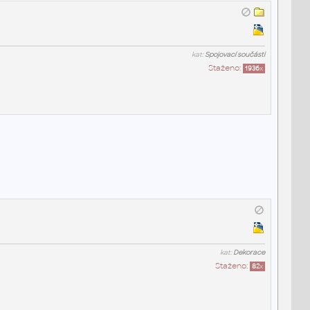
kat:
Spojovací součásti
Staženo:
1936
x
kat:
Dekorace
Staženo:
82
x