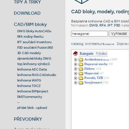
TIPY A TRIKY
CAD bloky, modely, rodiny
DOWNLOAD
Bezplatná knihovna CAD a BIM blok
CAD/BIM bloky
formátech
DWG
,
RFA
,
IPT
,
F3D
. Kat
DWG bloky AutoCADu
RFA rodiny Revitu
IPT součásti Inventoru
Katalog
:
Architektura
•
Dopravn
/obecné
F3D součásti Fusion360
3D CAD modely
Kategorie
Výrobci
dynamické bloky DWG
Architektura
13909
/obecné
top knihovny výrobců
Dopravní stavby
398
Elektro
1550
knihovna AEC Data
Mapování
447
knihovna RUG-CADstudio
Potrubí, TZB
3119
knihovna WATG
Strojírenství
3766
knihovna TDCZ
knihovna BIMproject
PARTcommunity
--
přidat blok - upload
PŘEVODNÍKY