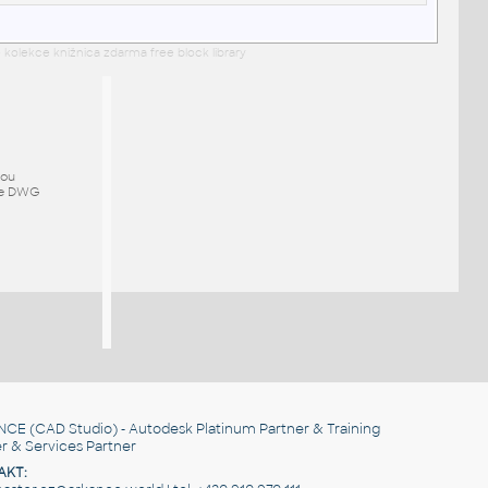
 kolekce knižnica zdarma free block library
mou
ze DWG
NCE
(CAD Studio) - Autodesk Platinum Partner & Training
r & Services Partner
AKT: