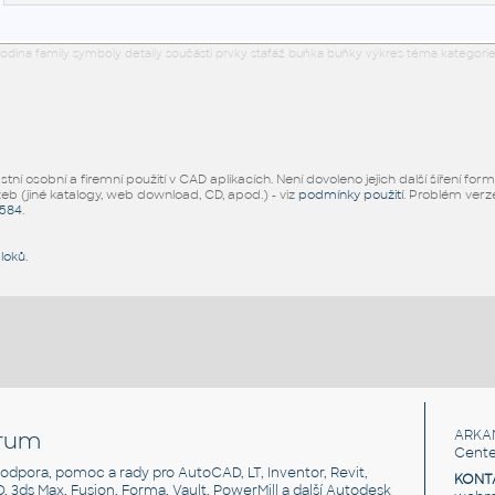
odina family symboly detaily součásti prvky stafáž buňka buňky výkres téma kategorie
ní osobní a firemní použití v CAD aplikacích. Není dovoleno jejich další šíření for
žeb (jiné katalogy, web download, CD, apod.) - viz
podmínky použití
. Problém ver
5584
.
bloků
.
rum
ARKA
Cente
, podpora, pomoc a rady pro AutoCAD, LT, Inventor, Revit,
KONT
3D, 3ds Max, Fusion, Forma, Vault, PowerMill a další Autodesk