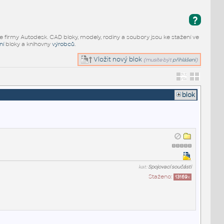
?
e firmy Autodesk. CAD bloky, modely, rodiny a soubory jsou ke stažení ve
ní
bloky a knihovny
výrobců
.
Vložit nový blok
(musíte být
přihlášeni
)
blok
kat:
Spojovací součásti
Staženo:
13169
x