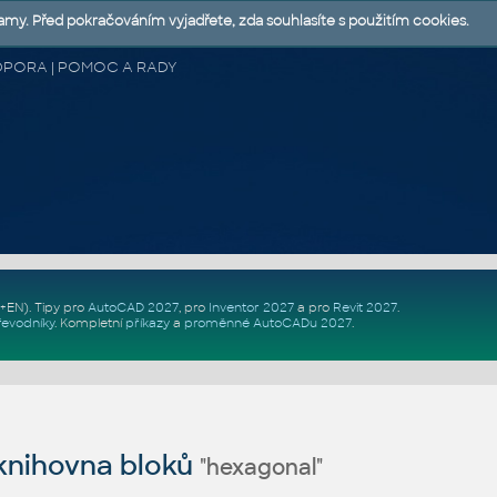
lamy. Před pokračováním vyjadřete, zda souhlasíte s použitím cookies.
 PODPORA | POMOC A RADY
Z+EN)
. Tipy pro
AutoCAD 2027
, pro
Inventor 2027
a pro
Revit 2027
.
řevodníky
.
Kompletní
příkazy
a
proměnné AutoCADu 2027
.
nihovna bloků
"hexagonal"