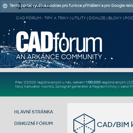
Tento portál využívá cookies pro funkce přihlášení a pro Google rek
CAD FÓRUM - TIPY A TRIKY | UTILITY | DISKUZE | BLOKY |
Přes 123.000 registrovaných u nás, celkem
1.130.000
registrovaných (C
Nový
Kalkulátor nosníků
,
Spirograf generátor
a
Regresní křivky
v sekci
P
HLAVNÍ STRÁNKA
CAD/BIM k
DISKUZNÍ FÓRUM