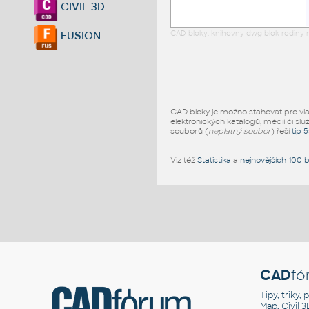
CIVIL 3D
CAD bloky: knihovny dwg blok rodiny r
FUSION
CAD bloky je možno stahovat pro vlast
elektronických katalogů, médií či slu
souborů (
neplatný soubor
) řeší
tip 
Viz též
Statistika
a
nejnovějších 100 
CAD
fó
Tipy, triky
Map, Civil 