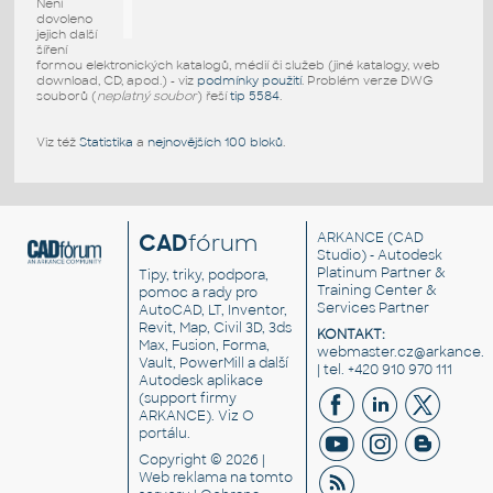
Není
dovoleno
jejich další
šíření
formou elektronických katalogů, médií či služeb (jiné katalogy, web
download, CD, apod.) - viz
podmínky použití
. Problém verze DWG
souborů (
neplatný soubor
) řeší
tip 5584
.
Viz též
Statistika
a
nejnovějších 100 bloků
.
CAD
fórum
ARKANCE
(CAD
Studio) - Autodesk
Platinum Partner &
Tipy, triky, podpora,
Training Center &
pomoc a rady pro
Services Partner
AutoCAD, LT, Inventor,
Revit, Map, Civil 3D, 3ds
KONTAKT:
Max, Fusion, Forma,
webmaster.cz@arkance.w
Vault, PowerMill a další
| tel. +420 910 970 111
Autodesk aplikace
(support firmy
ARKANCE). Viz
O
portálu
.
Copyright © 2026 |
Web reklama
na tomto