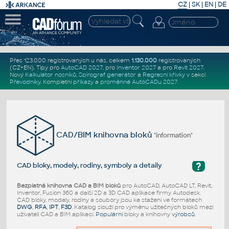
CZ
|
SK
|
EN
|
DE
Přes 123.000 registrovaných u nás, celkem
1.130.000
registrovaných
(CZ+EN)
. Tipy pro
AutoCAD 2027
, pro
Inventor 2027
a pro
Revit 2027
.
Nový
Kalkulátor nosníků
,
Spirograf generátor
a
Regresní křivky
v sekci
Převodníky
.
Kompletní
příkazy
a
proměnné AutoCADu 2027
.
CAD/BIM knihovna bloků
"information"
?
CAD bloky, modely, rodiny, symboly a detaily
Bezplatná knihovna CAD a BIM bloků
pro AutoCAD, AutoCAD LT, Revit,
Inventor, Fusion 360 a další 2D a 3D CAD aplikace firmy Autodesk.
CAD bloky, modely, rodiny a soubory jsou ke stažení ve formátech
DWG
,
RFA
,
IPT
,
F3D
. Katalog slouží pro výměnu užitečných bloků mezi
uživateli CAD a BIM aplikací.
Populární
bloky a knihovny
výrobců
.