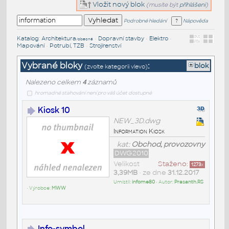
Vložit nový blok
(musíte být
přihlášeni
)
Podrobné hledání
Nápověda
Katalog
:
Architektura
•
Dopravní stavby
•
Elektro
•
/obecné
Mapování
•
Potrubí, TZB
•
Strojírenství
Vybrané bloky
:
blok
(zvolte kategorii vlevo)
Nalezeno celkem
4
záznamů
hromadné stahování není pro váš účet dostupné
Kiosk 10
NEW_3D.dwg
Information Kiosk
kat:
Obchod, provozovny
DWG2010
Velikost
Staženo:
1273
x
3,39MB
• ze dne
31.12.2017
Umístil:
infome80
• Autor:
Prasanth.RS
• Výrobce:
MWW
Info-symbol