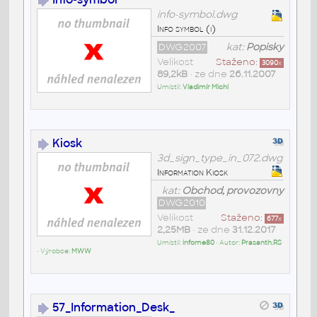
info-symbol.dwg
Info symbol (i)
DWG2007
kat:
Popisky
Velikost
Staženo:
3090
x
89,2kB
• ze dne
26.11.2007
Umístil:
Vladimír Michl
Kiosk
3d_sign_type_in_072.dwg
Information Kiosk
kat:
Obchod, provozovny
DWG2010
Velikost
Staženo:
677
x
2,25MB
• ze dne
31.12.2017
Umístil:
infome80
• Autor:
Prasanth.RS
• Výrobce:
MWW
57_Information_Desk_