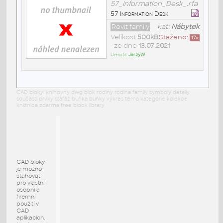
57_Information_Desk_.rfa
57 Information Desk
Revit family
kat:
Nábytek
Velikost
500kB
Staženo:
17
x
• ze dne
13.07.2021
Umístil:
JerzyW
CAD bloky: knihovny dwg blok rodiny rodina family symboly detaily
součásti prvky stafáž buňka buňky výkres téma kategorie kolekce
knižnica zdarma free block library
CAD bloky
je možno
stahovat
pro vlastní
osobní a
firemní
použití v
CAD
aplikacích.